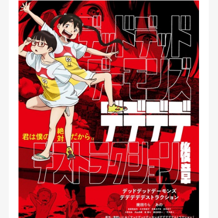
粛々と実行していた。上空には、傾いて煙が立ち上
る母艦。政府転覆を狙い〈侵略者〉狩りを続ける過
激派グループ・青共闘の暗躍。世界の終わりに向か
うカウントダウンが刻まれる中、凰蘭は、またもあ
の不思議な少年・大葉に遭遇する…。!【公式サイ
ト他参照】