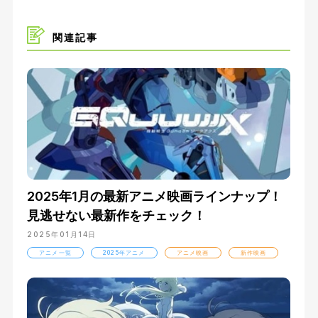
う『トレセン学園』に入ったポッケは、フジキセキ
を育てたタナベトレーナーのもと、一生に一度しか
関連記事
挑戦を許されない『クラシック三冠レース』に挑
む。 そこに待ち受けていたのは、ポッケをもしの
ぐ実力をもつ同世代のライバルたちだった。 ひた
むきな思いを胸に実直に努力を続ける、ダンツフレ
ーム。 自分にしか見えない『お友だち』を追いか
けて走る、マンハッタンカフェ。 そして、ウマ娘
の可能性のその先を求めるマッドサイエンティス
ト、アグネスタキオン―― 自らの誇りと、意地
と、魂をかけて走るウマ娘たち。 熱く激しいその
2025年1月の最新アニメ映画ラインナップ！
戦いが、新たな時代の扉を開く。 「誰が相手でも
見逃せない最新作をチェック！
関係ねえ！ 俺は最強のウマ娘になってみせる
ぜ！！」【公式サイト他参照】
2025年01月14日
アニメ一覧
2025年アニメ
アニメ映画
新作映画