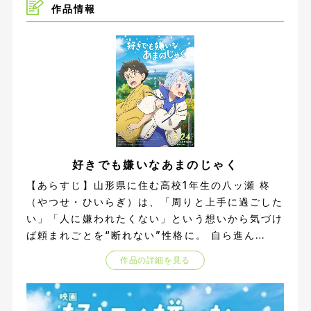
作品情報
好きでも嫌いなあまのじゃく
【あらすじ】山形県に住む高校1年生の八ッ瀬 柊
（やつせ・ひいらぎ）は、「周りと上手に過ごした
い」「人に嫌われたくない」という想いから気づけ
ば頼まれごとを“断れない”性格に。 自ら進ん
で“誰かのために”を一生懸命にやってみるも、何
作品の詳細を見る
かが上手くはいかず、親友と呼べる友だちもいな
い。 いつものように頼まれごとを引き受けて、な
んだか上手く行かなかったある夏の日。人間の世界