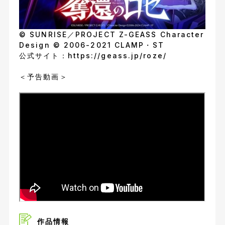
© SUNRISE／PROJECT Z-GEASS Character
Design © 2006-2021 CLAMP・ST
公式サイト：
https://geass.jp/roze/
＜予告動画＞
作品情報