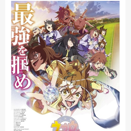
マ娘たちの集う『トレセン学園』に入ったポッケ
は、フジキセキを育てたタナベトレーナーのもと、
一生に一度しか挑戦を許されない『クラシック三冠
レース』に挑む。 そこに待ち受けていたのは、ポ
ッケをもしのぐ実力をもつ同世代のライバルたちだ
った。 ひたむきな思いを胸に実直に努力を続け
る、ダンツフレーム。 自分にしか見えない『お友
だち』を追いかけて走る、マンハッタンカフェ。
そして、ウマ娘の可能性のその先を求めるマッドサ
イエンティスト、アグネスタキオン―― 自らの誇
りと、意地と、魂をかけて走るウマ娘たち。 熱く
激しいその戦いが、新たな時代の扉を開く。 「誰
が相手でも関係ねえ！ 俺は最強のウマ娘になって
みせるぜ！！」【公式サイト他参照】