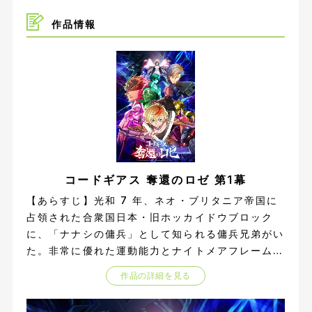
作品情報
コードギアス 奪還のロゼ 第1幕
【あらすじ】光和 7 年、ネオ・ブリタニア帝国に
占領された合衆国日本・旧ホッカイドウブロック
に、「ナナシの傭兵」として知られる傭兵兄弟がい
た。非常に優れた運動能力とナイトメアフレームの
高い操縦技術を持つ兄のアッシュ、頭脳明晰で情報
作品の詳細を見る
収集、作戦指揮を担当している弟のロゼ。 シトゥ
ンペバリアと呼ばれる難攻不落のエネルギー障壁に