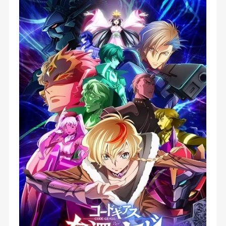
より 4 年間、黒の騎士団の解放作戦を退けてきた
第 100 代皇帝カリス・アル・ブリタニアと、彼に
仕えるノーランドら皇帝直属の騎士アインベルク達
は、再び世界を混乱へと陥れようとしていた。 依
頼を受けたロゼとアッシュは、日本人レジスタンス
の七煌星団と共に、皇サクヤ奪還のため、ネオ・ブ
リタニア帝国に立ち向かう。【公式サイト他参照】