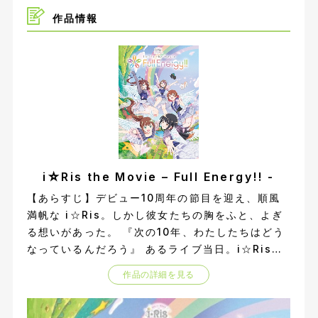
作品情報
i☆Ris the Movie – Full Energy!! -
【あらすじ】デビュー10周年の節目を迎え、順風
満帆な i☆Ris。しかし彼女たちの胸をふと、よぎ
る想いがあった。 『次の10年、わたしたちはどう
なっているんだろう』 あるライブ当日。i☆Risた
ちの楽屋に届けられたグッズのTシャツから突如、
作品の詳細を見る
しゃべる謎の白いリスが現れる! そして突如眩い光
に包まれ、目の前に広がるのは、大きな虹がいくつ
も浮かぶ不思議な世界。なんと、ここは自分がなり