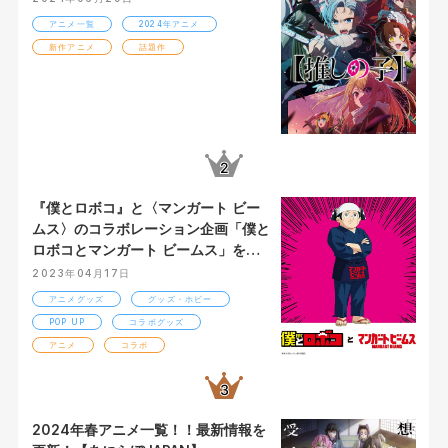
アニメ一覧
2024年アニメ
新作アニメ
話題作
『僕とロボコ』と〈マンガート ビー
ムス〉のコラボレーション企画「僕と
ロボコとマンガート ビームス」を発
表！
2023年04月17日
アニメグッズ
グッズ・ホビー
POP UP
コラボグッズ
アニメ
コラボ
2024年春アニメ一覧！！最新情報を