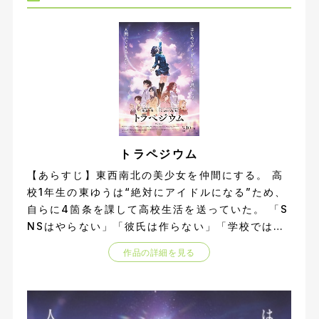
トラペジウム
【あらすじ】東西南北の美少女を仲間にする。 高
校1年生の東ゆうは“絶対にアイドルになる”ため、
自らに4箇条を課して高校生活を送っていた。 「S
NSはやらない」「彼氏は作らない」「学校では目
立たない」「東西南北の美少女を仲間にする」
作品の詳細を見る
別々の高校に通う東西南北の“輝く星たち”を仲間
にしたゆうが、高校生活をかけて追いかけた夢の結
末とは―【公式サイト他参照】