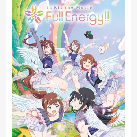
たいものになれる世界・リスリスランドだと言う!
5人は楽しくて最高な場所だと、それぞれの夢を叶
えて満喫するが、ここにあるものが“ない”ことに
気づく。この世界には―――「歌」がない。シロリ
スは i☆Ris に「歌」を取り戻してほしいと助けを
求めるが...。 なぜ「歌」が消えてしまったのか?
この世界に、もう一度「歌」を取り戻すことがで
きるのか? そしてこの旅の果てに、彼女たちは本
当に“なりたいもの”を見つけられるのか――? i
☆Ris とキミが歩む、“これから”が描かれる。
【公式サイト他参照】