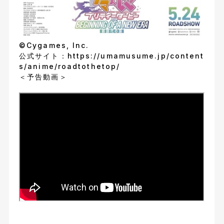
©Cygames, Inc.
公式サイト：
https://umamusume.jp/content
s/anime/roadtothetop/
＜予告動画＞