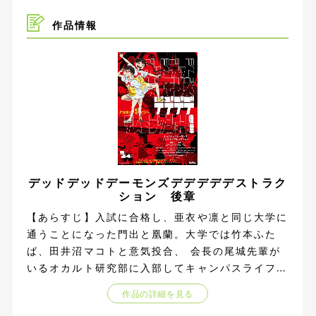
作品情報
デッドデッドデーモンズデデデデデストラク
ション 後章
【あらすじ】入試に合格し、亜衣や凛と同じ大学に
通うことになった門出と凰蘭。大学では竹本ふた
ば、田井沼マコトと意気投合、 会長の尾城先輩が
いるオカルト研究部に入部してキャンパスライフが
始まった。一方、宇宙からの〈侵略者〉は東京のそ
作品の詳細を見る
こかしこで目撃され、自衛隊は無慈悲な駆除活動を