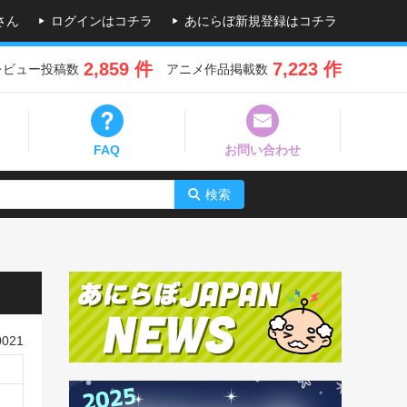
さん
ログインはコチラ
あにらぼ新規登録はコチラ
2,859 件
7,223 作
レビュー投稿数
アニメ作品掲載数
FAQ
お問い合わせ
検索
021