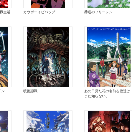
世界生活
カウボーイビバップ
葬送のフリーレン
イン
呪術廻戦
あの日見た花の名前を僕達は
まだ知らない。