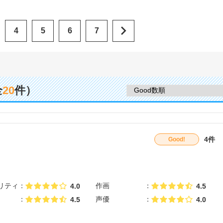
4
5
6
7
全
20
件）
4件
Good!
リティ
作画
4.0
4.5
声優
4.5
4.0