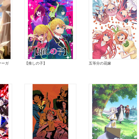
ァーガ
【推しの子】
五等分の花嫁