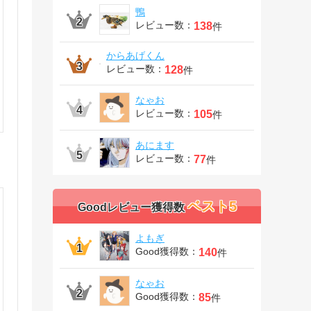
鴨
レビュー数：
138
件
からあげくん
レビュー数：
128
件
なゃお
レビュー数：
105
件
あにます
レビュー数：
77
件
ベスト5
Goodレビュー獲得数
よもぎ
Good獲得数：
140
件
なゃお
Good獲得数：
85
件