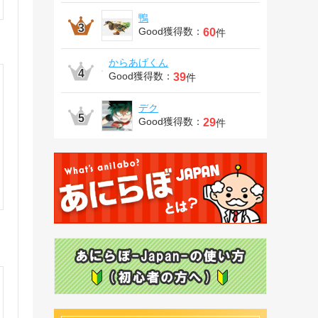
鴨
Good獲得数：
60
件
からあげくん
Good獲得数：
39
件
デク
Good獲得数：
29
件