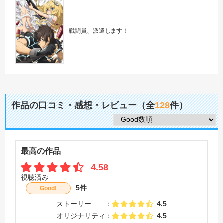
戦闘員、派遣します！
作品の口コミ・感想・レビュー（全
128
件）
最高の作品
4.58
視聴済み
5件
Good!
ストーリー
4.5
オリジナリティ
4.5