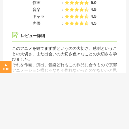
作画
5.0
音楽
4.5
キャラ
4.5
声優
4.5
レビュー詳細
このアニメを観てまず愛というのの大切さ、感謝というこ
との大切さ、また出会いの大切さ色々なことの大切さを学
びました。
それを作画、演出、音楽どれもこの作品に合うもので京都
TOP
アニメーション様じゃなきゃ作れなかったのでないかと思
う作品でした。
アニメをこれから見ようとしている方がこれをちゃんと見
さらに表示
たらあ、アニメってこういう表現もできるんだと思うと思
2021/07/11
います。
ほんとに最高の作品でした。
作品名：
ヴァイオレット・エヴァーガーデン
ハーレムギャグ？
2.91