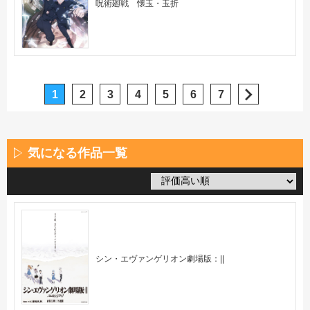
呪術廻戦 懐玉・玉折
1
2
3
4
5
6
7
気になる作品一覧
シン・エヴァンゲリオン劇場版：||