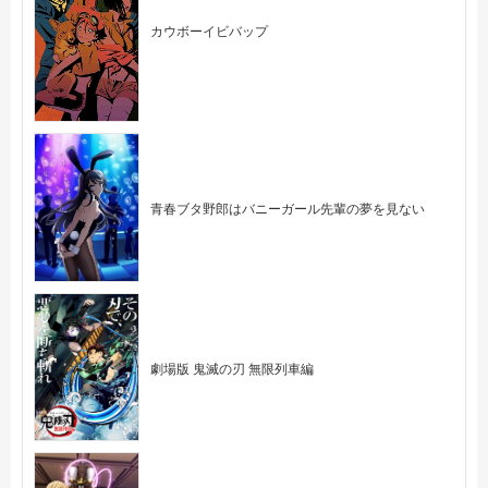
カウボーイビバップ
青春ブタ野郎はバニーガール先輩の夢を見ない
劇場版 鬼滅の刃 無限列車編