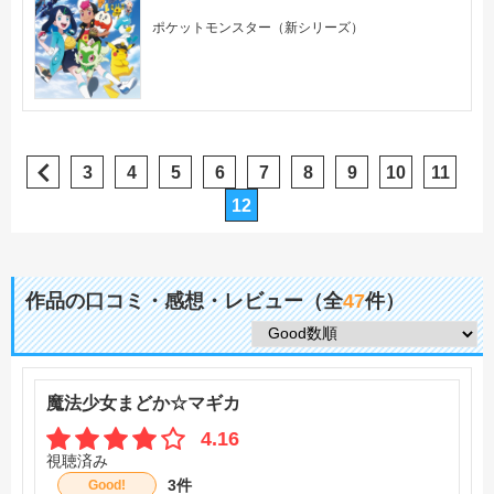
ポケットモンスター（新シリーズ）
3
4
5
6
7
8
9
10
11
12
作品の口コミ・感想・レビュー（全
47
件）
魔法少女まどか☆マギカ
4.16
視聴済み
3件
Good!