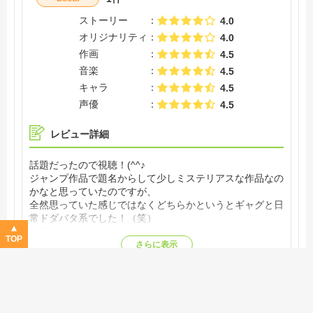
ストーリー
4.0
オリジナリティ
4.0
作画
4.5
音楽
4.5
キャラ
4.5
声優
4.5
レビュー詳細
話題だったので視聴！(^^♪
ジャンプ作品で題名からして少しミステリアスな作品なの
かなと思っていたのですが、
全然思っていた感じではなくどちらかというとギャグと日
常ドダバタ系でした！（笑）
作画もキャラも良くて、アーニャもｶﾜ(・∀・)ｲｲけどロイ
TOP
ドのカッコよさが私ははまりました！(＾ω＾)
さらに表示
コミックも読みたくて今続きを見はじめたのでアニメの続
2022/06/01
きも楽しみ！！
作品名：
SPY×FAMILY