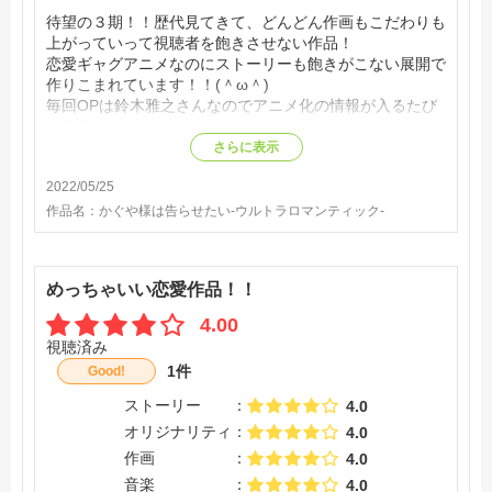
待望の３期！！歴代見てきて、どんどん作画もこだわりも
上がっていって視聴者を飽きさせない作品！
恋愛ギャグアニメなのにストーリーも飽きがこない展開で
作りこまれています！！(＾ω＾)
毎回OPは鈴木雅之さんなのでアニメ化の情報が入るたび
に期待しちゃいます♪
今作も安定の良作で最高です！(*^▽^*)
さらに表示
2022/05/25
作品名：
かぐや様は告らせたい-ウルトラロマンティック-
めっちゃいい恋愛作品！！
4.00
視聴済み
1件
Good!
ストーリー
4.0
オリジナリティ
4.0
作画
4.0
音楽
4.0