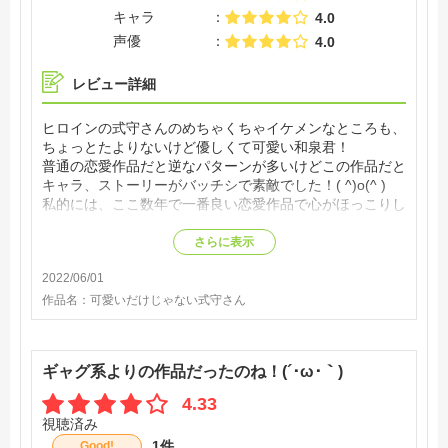
キャラ
4.0
声優
4.0
レビュー詳細
ヒロインの式守さんのめちゃくちゃイケメンなところも、
ちょっとたよりないけど優しくて可愛い和泉君！
普通の恋愛作品だと逆なパターンが多いけどこの作品だと
キャラ、ストーリーがバッチシで素敵でした！( ^)o(^ )
私的には、ここ数年で一番良い恋愛作品で心がほっこりし
ました！ありがとう！(＾ω＾)
さらに表示
2022/06/01
作品名：
可愛いだけじゃない式守さん
ギャグ系よりの作品だったのね！(´･ω･｀)
4.33
視聴済み
1件
Good!