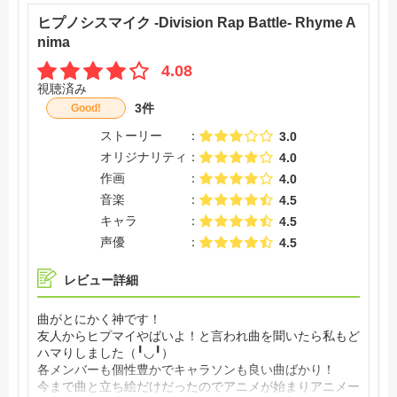
ヒプノシスマイク -Division Rap Battle- Rhyme A
nima
4.08
視聴済み
3件
Good!
ストーリー
3.0
オリジナリティ
4.0
作画
4.0
音楽
4.5
キャラ
4.5
声優
4.5
レビュー詳細
曲がとにかく神です！
友人からヒプマイやばいよ！と言われ曲を聞いたら私もど
ハマりしました（╹◡╹）
各メンバーも個性豊かでキャラソンも良い曲ばかり！
今まで曲と立ち絵だけだったのでアニメが始まりアニメー