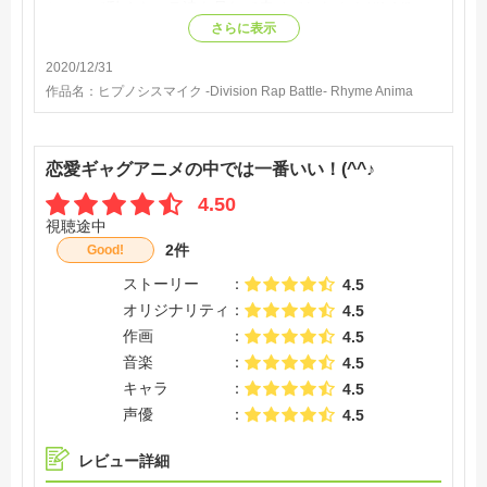
ションで動くキャラ達を見れて幸せでした！！(#^.^#)
さらに表示
2020/12/31
作品名：
ヒプノシスマイク -Division Rap Battle- Rhyme Anima
恋愛ギャグアニメの中では一番いい！(^^♪
4.50
視聴途中
2件
Good!
ストーリー
4.5
オリジナリティ
4.5
作画
4.5
音楽
4.5
キャラ
4.5
声優
4.5
レビュー詳細