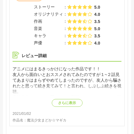
ストーリー
5.0
オリジナリティ
4.0
作画
3.5
音楽
5.0
キャラ
3.5
声優
4.0
レビュー詳細
アニメにはまるきっかけになった作品です！！
友人から面白いとおススメされてみたのですが１~２話見
てあまりはまらずやめてしまったのですが、友人から騙さ
れたと思って続き見てみて！と言われ、しぶしぶ続きを視
聴。
魔法少女のかわいい系アニメは興味なかったのですが、話
が進んでいくうちに予想もしない展開にびっくりしてしま
さらに表示
いました！
2021/01/02
結局中断したところから最後まで止まらず一気見してしま
い見てよかったと友人に感謝！(笑)
作品名：
魔法少女まどか☆マギカ
神アニメと呼ばれる理由がわかりました！！