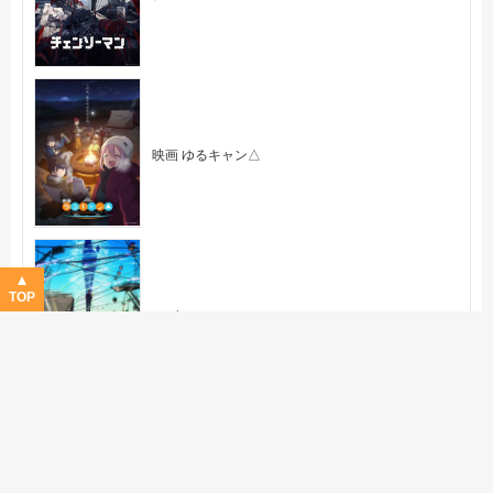
映画 ゆるキャン△
TOP
モブサイコ 100 Ⅲ
ストレンヂア 無皇刃譚