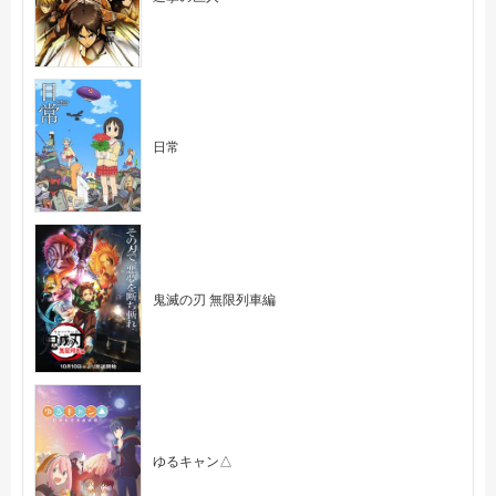
日常
鬼滅の刃 無限列車編
ゆるキャン△