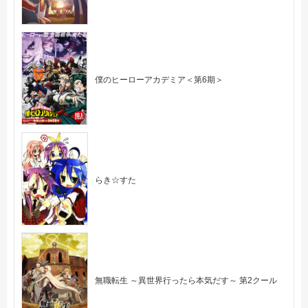
僕のヒーローアカデミア＜第6期＞
らき☆すた
無職転生 ～異世界行ったら本気だす～ 第2クール