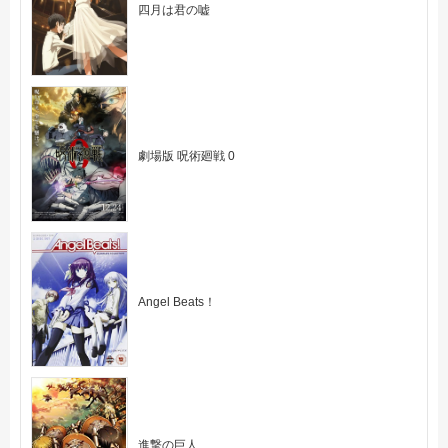
四月は君の嘘
劇場版 呪術廻戦 0
Angel Beats！
進撃の巨人