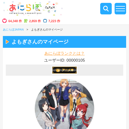
64,348 件
2,859 件
7,223 作
あにらぼJAPAN
よもぎさんのマイページ
よもぎさんのマイページ
あにらぼランクとは？
ユーザーID: 00000105