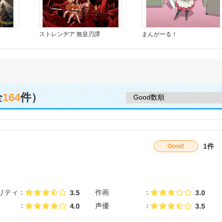
ストレンヂア 無皇刃譚
まんがーる！
全
164
件）
1件
Good!
リティ
作画
3.5
3.0
声優
4.0
3.5