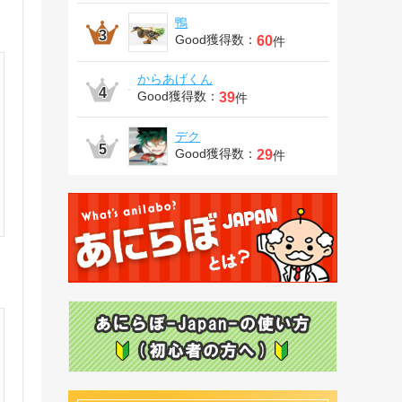
鴨
Good獲得数：
60
件
からあげくん
Good獲得数：
39
件
デク
Good獲得数：
29
件