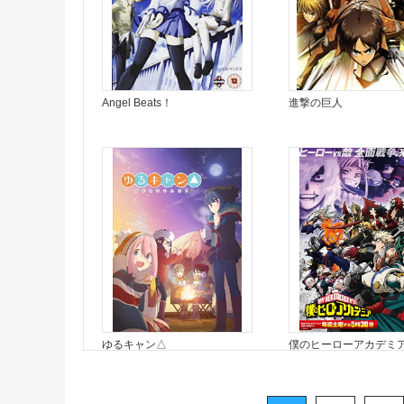
Angel Beats！
進撃の巨人
ゆるキャン△
僕のヒーローアカデミ
期＞