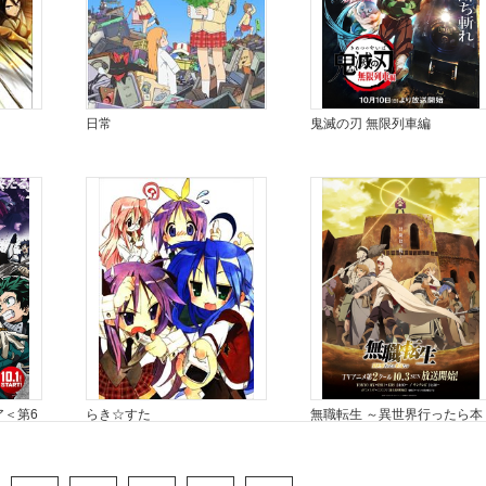
日常
鬼滅の刃 無限列車編
ア＜第6
らき☆すた
無職転生 ～異世界行ったら本
気だす～ 第2クール