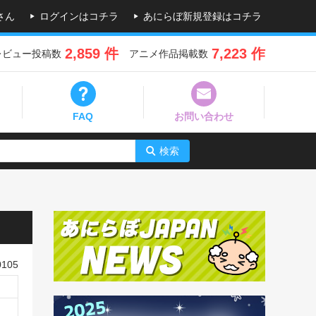
さん
ログインはコチラ
あにらぼ新規登録はコチラ
2,859 件
7,223 作
レビュー投稿数
アニメ作品掲載数
FAQ
お問い合わせ
検索
105