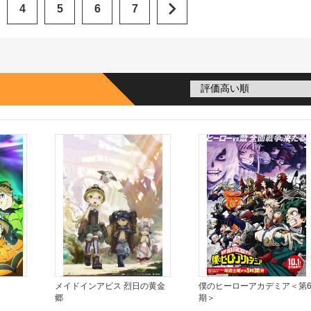
4
5
6
7
メイドインアビス 烈日の黄金
僕のヒーローアカデミア＜第
郷
期＞