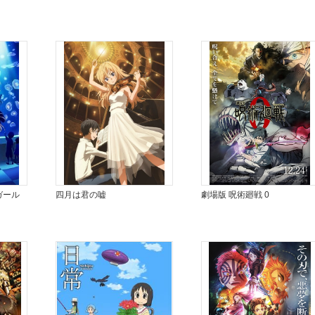
ガール
四月は君の嘘
劇場版 呪術廻戦 0