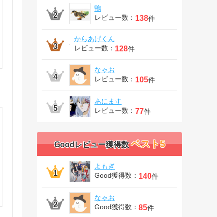
鴨
レビュー数：
138
件
からあげくん
レビュー数：
128
件
なゃお
レビュー数：
105
件
あにます
レビュー数：
77
件
ベスト5
Goodレビュー獲得数
よもぎ
Good獲得数：
140
件
なゃお
Good獲得数：
85
件