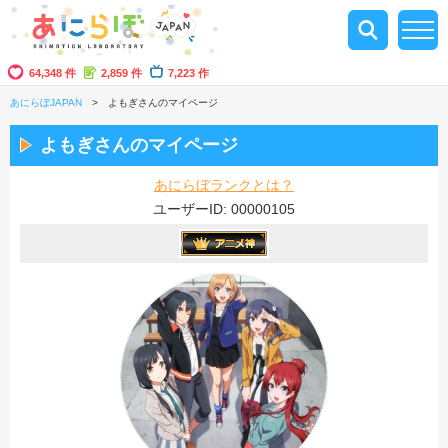
64,348 件
2,859 件
7,223 作
あにらぼJAPAN
よもぎさんのマイページ
よもぎさんのマイページ
あにらぼランクとは？
ユーザーID: 00000105