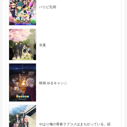
パリピ孔明
氷菓
映画 ゆるキャン△
やはり俺の青春ラブコメはまちがっている。続