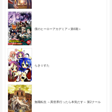
僕のヒーローアカデミア＜第6期＞
らき☆すた
無職転生 ～異世界行ったら本気だす～ 第2クール