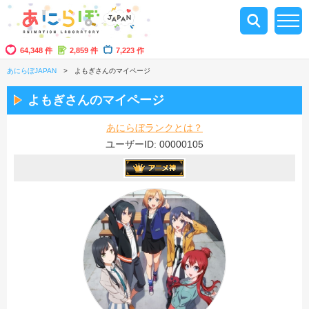
64,348 件
2,859 件
7,223 作
あにらぼJAPAN
よもぎさんのマイページ
よもぎさんのマイページ
あにらぼランクとは？
ユーザーID: 00000105