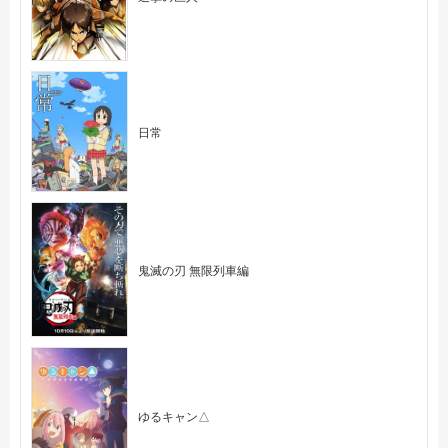
日常
鬼滅の刃 無限列車編
ゆるキャン△