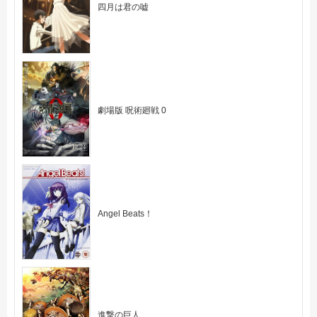
四月は君の嘘
劇場版 呪術廻戦 0
Angel Beats！
進撃の巨人