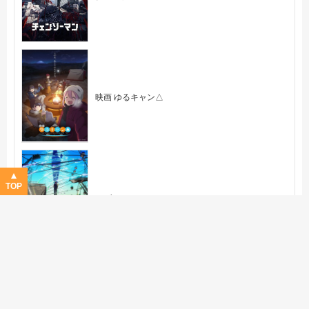
映画 ゆるキャン△
TOP
モブサイコ 100 Ⅲ
ストレンヂア 無皇刃譚