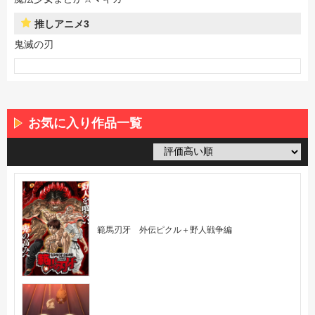
推しアニメ3
鬼滅の刃
お気に入り作品一覧
範馬刃牙 外伝ピクル＋野人戦争編