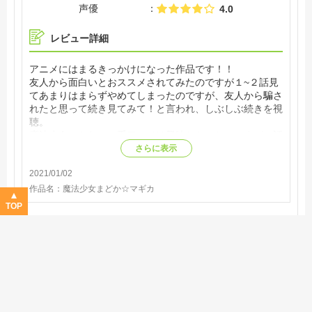
声優
4.0
レビュー詳細
アニメにはまるきっかけになった作品です！！
友人から面白いとおススメされてみたのですが１~２話見
てあまりはまらずやめてしまったのですが、友人から騙さ
れたと思って続き見てみて！と言われ、しぶしぶ続きを視
聴。
魔法少女のかわいい系アニメは興味なかったのですが、話
が進んでいくうちに予想もしない展開にびっくりしてしま
さらに表示
いました！
2021/01/02
結局中断したところから最後まで止まらず一気見してしま
い見てよかったと友人に感謝！(笑)
作品名：
魔法少女まどか☆マギカ
神アニメと呼ばれる理由がわかりました！！
TOP
ヒプノシスマイク -Division Rap Battle- Rhyme A
nima
4.08
視聴済み
3件
Good!