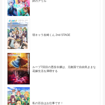
絆のアリル
弱キャラ友崎くん 2nd STAGE
ループ7回目の悪役令嬢は、元敵国で自由気ままな
花嫁生活を満喫する
私の百合はお仕事です！