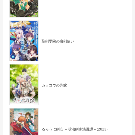
聖剣学院の魔剣使い
カッコウの許嫁
るろうに剣心 －明治剣客浪漫譚－(2023)