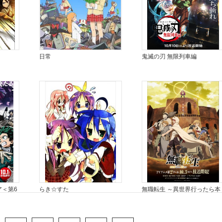
日常
鬼滅の刃 無限列車編
ア＜第6
らき☆すた
無職転生 ～異世界行ったら本
気だす～ 第2クール