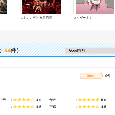
ストレンヂア 無皇刃譚
まんがーる！
全
164
件）
0件
Good!
リティ
作画
4.0
5.0
声優
4.5
4.5