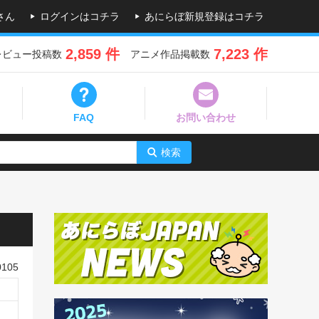
さん
ログインはコチラ
あにらぼ新規登録はコチラ
2,859 件
7,223 作
レビュー投稿数
アニメ作品掲載数
FAQ
お問い合わせ
検索
105