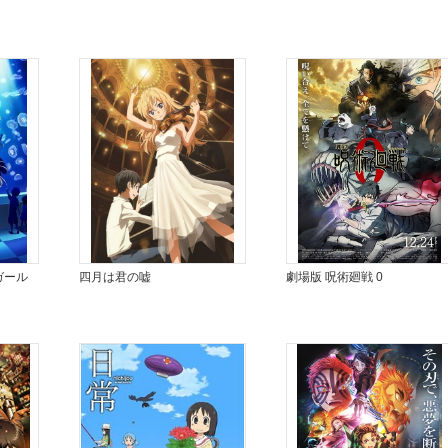
ガール
四月は君の嘘
劇場版 呪術廻戦 0