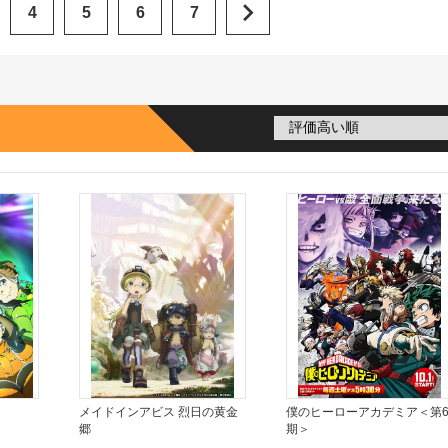
4
5
6
7
メイドインアビス 烈日の黄金
僕のヒーローアカデミア＜第
郷
期＞