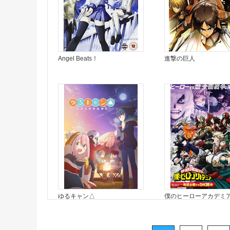
Angel Beats！
進撃の巨人
ゆるキャン△
僕のヒーローアカデミ
期＞