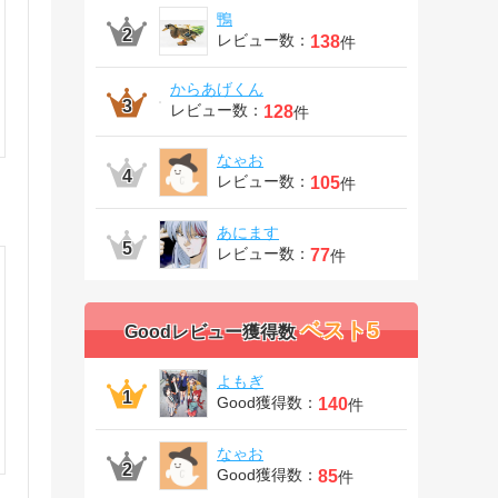
鴨
レビュー数：
138
件
からあげくん
レビュー数：
128
件
なゃお
レビュー数：
105
件
あにます
レビュー数：
77
件
ベスト5
Goodレビュー獲得数
よもぎ
Good獲得数：
140
件
なゃお
Good獲得数：
85
件