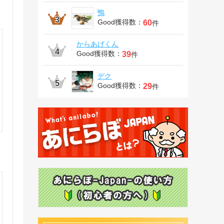
鴨
Good獲得数：
60
件
からあげくん
Good獲得数：
39
件
デク
Good獲得数：
29
件