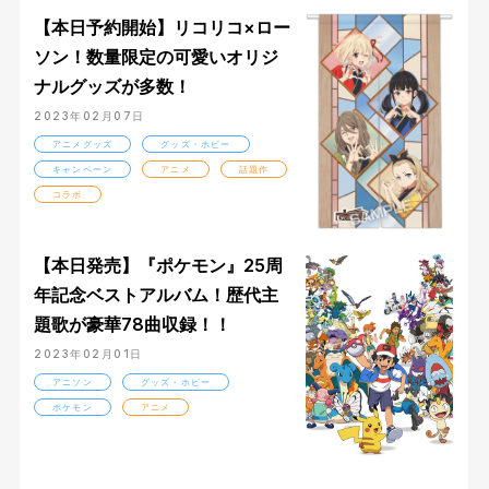
【本日予約開始】リコリコ×ロー
ソン！数量限定の可愛いオリジ
ナルグッズが多数！
2023年02月07日
アニメグッズ
グッズ・ホビー
キャンペーン
アニメ
話題作
コラボ
【本日発売】『ポケモン』25周
年記念ベストアルバム！歴代主
題歌が豪華78曲収録！！
2023年02月01日
アニソン
グッズ・ホビー
ポケモン
アニメ