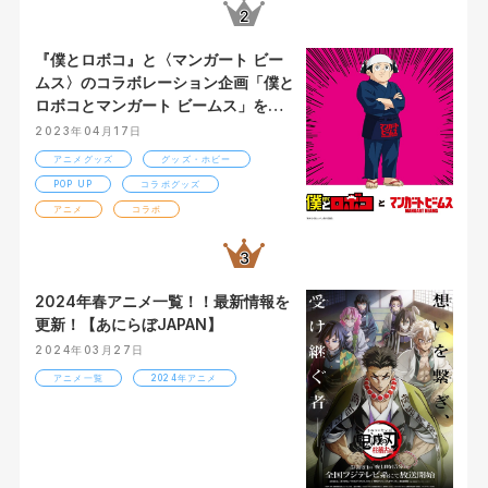
『僕とロボコ』と〈マンガート ビー
ムス〉のコラボレーション企画「僕と
ロボコとマンガート ビームス」を発
表！
2023年04月17日
アニメグッズ
グッズ・ホビー
POP UP
コラボグッズ
アニメ
コラボ
2024年春アニメ一覧！！最新情報を
更新！【あにらぼJAPAN】
2024年03月27日
アニメ一覧
2024年アニメ