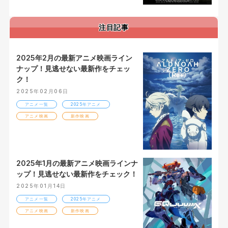
注目記事
2025年2月の最新アニメ映画ライン
ナップ！見逃せない最新作をチェッ
ク！
2025年02月06日
アニメ一覧
2025年アニメ
アニメ映画
新作映画
2025年1月の最新アニメ映画ラインナ
ップ！見逃せない最新作をチェック！
2025年01月14日
アニメ一覧
2025年アニメ
アニメ映画
新作映画