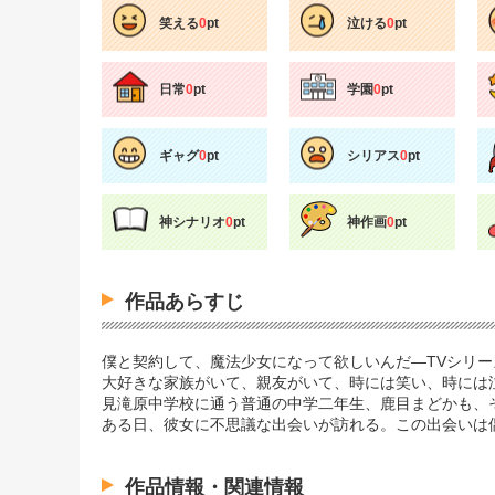
笑える
0
pt
泣ける
0
pt
日常
0
pt
学園
0
pt
ギャグ
0
pt
シリアス
0
pt
神シナリオ
0
pt
神作画
0
pt
作品あらすじ
僕と契約して、魔法少女になって欲しいんだ―TVシリ
大好きな家族がいて、親友がいて、時には笑い、時には
見滝原中学校に通う普通の中学二年生、鹿目まどかも、
ある日、彼女に不思議な出会いが訪れる。この出会いは
作品情報・関連情報