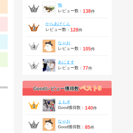
鴨
レビュー数：
138
件
からあげくん
レビュー数：
128
件
なゃお
レビュー数：
105
件
あにます
レビュー数：
77
件
ベスト5
Goodレビュー獲得数
よもぎ
Good獲得数：
140
件
】
なゃお
Good獲得数：
85
件