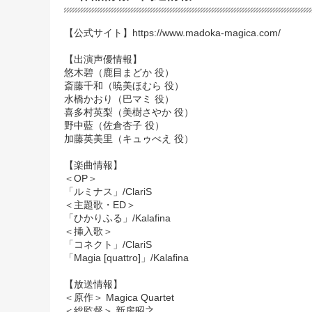
【公式サイト】
https://www.madoka-magica.com/
【出演声優情報】
悠木碧（鹿目まどか 役）
斎藤千和（暁美ほむら 役）
水橋かおり（巴マミ 役）
喜多村英梨（美樹さやか 役）
野中藍（佐倉杏子 役）
加藤英美里（キュゥべえ 役）
【楽曲情報】
＜OP＞
「ルミナス」/ClariS
＜主題歌・ED＞
「ひかりふる」/Kalafina
＜挿入歌＞
「コネクト」/ClariS
「Magia [quattro]」/Kalafina
【放送情報】
＜原作＞ Magica Quartet
＜総監督＞ 新房昭之