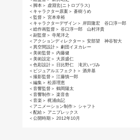
＜脚本＞ 虚淵玄(ニトロプラス)
＜キャラクター原案＞ 蒼樹うめ
＜監督＞ 宮本幸裕
＜キャラクターデザイン＞ 岸田隆宏 谷口淳一郎
＜総作画監督＞ 谷口淳一郎 山村洋貴
＜副監督＞ 寺尾洋之
＜アクションディレクター＞ 安部望 神谷智大
＜異空間設計＞ 劇団イヌカレー
＜美術監督＞ 内藤健
＜美術設定＞ 大原盛仁
＜色彩設計＞ 日比野仁 滝沢いづみ
＜ビジュアルエフェクト＞ 酒井基
＜撮影監督＞ 江藤慎一郎
＜編集＞ 松原理恵
＜音響監督＞ 鶴岡陽太
＜音響制作＞ 楽音舎
＜音楽＞ 梶浦由記
＜アニメーション制作＞ シャフト
＜配給＞ アニプレックス
＜公開時期＞ 2012年10月
まどまぎ