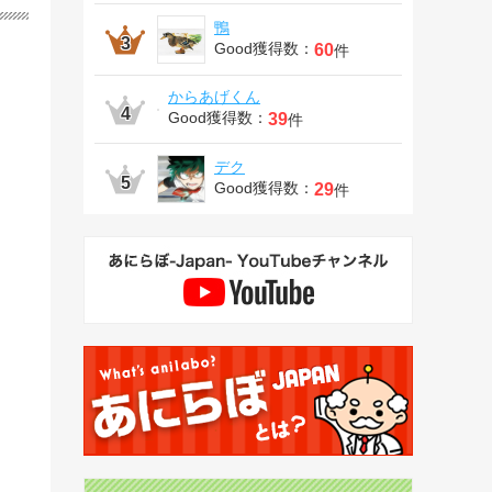
鴨
Good獲得数：
60
件
からあげくん
Good獲得数：
39
件
デク
Good獲得数：
29
件