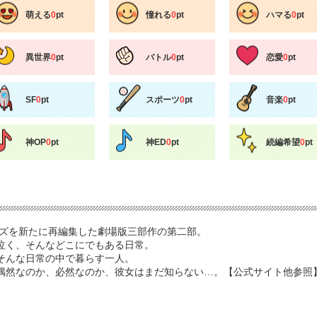
萌える
0
pt
憧れる
0
pt
ハマる
0
pt
異世界
0
pt
バトル
0
pt
恋愛
0
pt
SF
0
pt
スポーツ
0
pt
音楽
0
pt
神OP
0
pt
神ED
0
pt
続編希望
0
pt
ーズを新たに再編集した劇場版三部作の第二部。
泣く、そんなどこにでもある日常。
そんな日常の中で暮らす一人。
偶然なのか、必然なのか、彼女はまだ知らない…。【公式サイト他参照