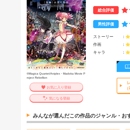
総合評価
男性評価
ストーリー
作画
キャラ
©Magica Quartet/Aniplex・Madoka Movie P
roject Rebellion
お気に入り登録
（
気になる登録
みんなが選んだこの作品のジャンル・お