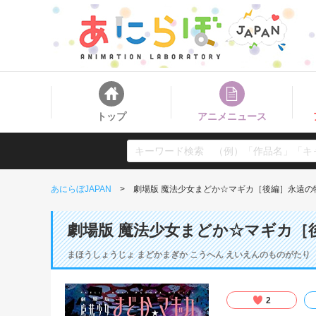
トップ
アニメニュース
あにらぼJAPAN
劇場版 魔法少女まどか☆マギカ［後編］永遠の
劇場版 魔法少女まどか☆マギカ［
まほうしょうじょ まどかまぎか こうへん えいえんのものがたり
2