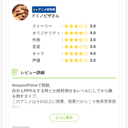
ドミノピザさん
ストーリー
3.0
オリジナリティ
4.0
作画
3.5
音楽
3.0
キャラ
4.0
声優
3.5
レビュー詳細
AmazonPrimeで視聴。
自分もRPGをする時とか絶対倒せるレベルにしてから敵
を倒すタイプ。
このアニメはそれ以上に慎重。慎重だからこそ無茶苦茶面
白い。
主人公に振り回される女神、ただあとから見るとそれはち
ゃんと理由がある！そこで得られるカタルシスとても楽し
さらに表示
く見れました。
2021/04/02