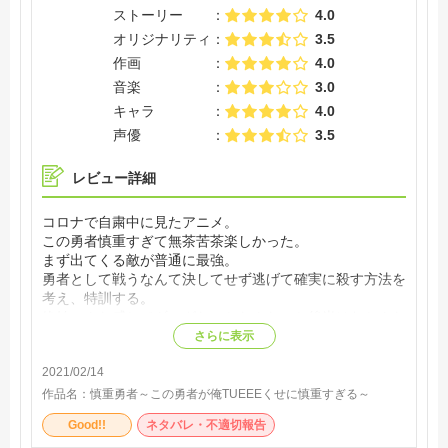
ストーリー
4.0
オリジナリティ
3.5
作画
4.0
音楽
3.0
キャラ
4.0
声優
3.5
レビュー詳細
コロナで自粛中に見たアニメ。
この勇者慎重すぎて無茶苦茶楽しかった。
まず出てくる敵が普通に最強。
勇者として戦うなんて決してせず逃げて確実に殺す方法を
考え、特訓する。
終始こんな感じでギャグなのかなんなのか後半はわかんな
くなってきた。
さらに表示
なんでここまで慎重なのかもちゃんと納得できる理由があ
2021/02/14
って普通に面白い。
次はどんな展開で倒すのか楽しみになるアニメでした。
作品名：
慎重勇者～この勇者が俺TUEEEくせに慎重すぎる～
Good!!
ネタバレ・不適切報告