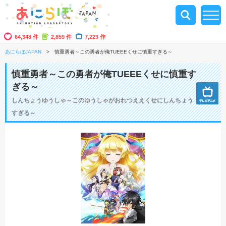
64,348 件
2,859 件
7,223 作
あにらぼJAPAN
慎重勇者～この勇者が俺TUEEEくせに慎重すぎる～
慎重勇者～この勇者が俺TUEEEくせに慎重す
ぎる～
しんちょうゆうしゃ～このゆうしゃがおれつええくせにしんちょう
すぎる～