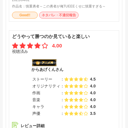
作品名：
慎重勇者～この勇者が俺TUEEEくせに慎重すぎる～
Good!!
ネタバレ・不適切報告
どうやって勝つのか見ていると楽しい
4.00
視聴済み
からあげくんさん
ストーリー
4.5
オリジナリティ
4.0
作画
4.0
音楽
4.0
キャラ
4.0
声優
3.5
レビュー詳細