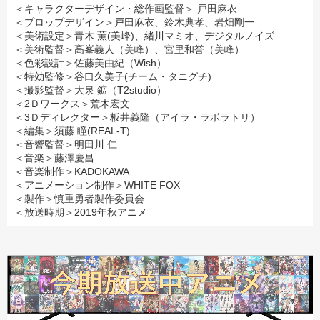
＜キャラクターデザイン・総作画監督＞ 戸田麻衣
＜プロップデザイン＞戸田麻衣、鈴木典孝、岩畑剛一
＜美術設定＞青木 薫(美峰)、緒川マミオ、デジタルノイズ
＜美術監督＞高峯義人（美峰）、宮里和誉（美峰）
＜色彩設計＞佐藤美由紀（Wish）
＜特効監修＞谷口久美子(チーム・タニグチ)
＜撮影監督＞大泉 鉱（T2studio）
＜2Ｄワークス＞荒木宏文
＜3Ｄディレクター＞板井義隆（アイラ・ラボラトリ）
＜編集＞須藤 瞳(REAL-T)
＜音響監督＞明田川 仁
＜音楽＞藤澤慶昌
＜音楽制作＞KADOKAWA
＜アニメーション制作＞WHITE FOX
＜製作＞慎重勇者製作委員会
＜放送時期＞2019年秋アニメ