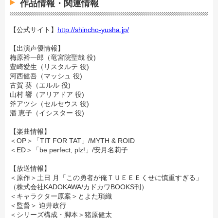
作品情報・関連情報
【公式サイト】
http://shincho-yusha.jp/
【出演声優情報】
梅原裕一郎（竜宮院聖哉 役)
豊崎愛生（リスタルテ 役)
河西健吾（マッシュ 役)
古賀 葵（エルル 役)
山村 響（アリアドア 役)
斧アツシ（セルセウス 役)
潘 恵子（イシスター 役)
【楽曲情報】
＜OP＞「TIT FOR TAT」/MYTH & ROID
＜ED＞「be perfect, plz!」/安月名莉子
【放送情報】
＜原作＞土日 月「この勇者が俺ＴＵＥＥＥくせに慎重すぎる」
（株式会社KADOKAWA/カドカワBOOKS刊）
＜キャラクター原案＞とよた瑣織
＜監督＞ 迫井政行
＜シリーズ構成・脚本＞猪原健太