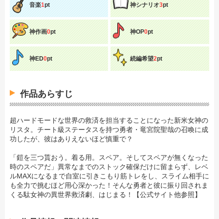
音楽
1
pt
神シナリオ
3
pt
神作画
0
pt
神OP
0
pt
神ED
0
pt
続編希望
2
pt
作品あらすじ
超ハードモードな世界の救済を担当することになった新米女神の
リスタ。チート級ステータスを持つ勇者・竜宮院聖哉の召喚に成
功したが、彼はありえないほど慎重で？
「鎧を三つ貰おう。着る用。スペア。そしてスペアが無くなった
時のスペアだ」異常なまでのストック確保だけに留まらず、レベ
ルMAXになるまで自室に引きこもり筋トレをし、スライム相手に
も全力で挑むほど用心深かった！そんな勇者と彼に振り回されま
くる駄女神の異世界救済劇、はじまる！【公式サイト他参照】