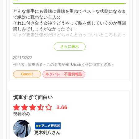
どんな相手にも鍛錬に鍛錬を重ねてベストな状態になるま
で絶対に戦わない主人公
それに付き合う女神？どうやって敵を倒していくのか毎回
楽しみでしょうがなかったです！
ギャグ要素は強めだけどちゃんとカッコいいところもあっ
て誰が見ても楽しんで見れるとも思いますよ
さらに表示
2021/02/22
作品名：
慎重勇者～この勇者が俺TUEEEくせに慎重すぎる～
Good!!
ネタバレ・不適切報告
慎重すぎて面白い
3.66
視聴済み
更木剣八さん