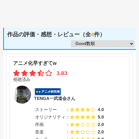
作品の評価・感想・レビュー（全
4
件）
アニメ化早すぎてw
3.83
視聴済み
TENGA一武道会さん
ストーリー
4.0
オリジナリティ
5.0
作画
2.0
音楽
2.0