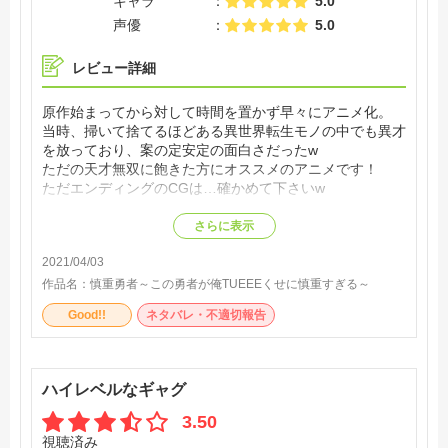
キャラ
5.0
声優
5.0
レビュー詳細
原作始まってから対して時間を置かず早々にアニメ化。
当時、掃いて捨てるほどある異世界転生モノの中でも異才
を放っており、案の定安定の面白さだったw
ただの天才無双に飽きた方にオススメのアニメです！
ただエンディングのCGは…確かめて下さいw
さらに表示
2021/04/03
作品名：
慎重勇者～この勇者が俺TUEEEくせに慎重すぎる～
Good!!
ネタバレ・不適切報告
ハイレベルなギャグ
3.50
視聴済み