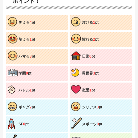
ポイント！
笑える
4
pt
泣ける
1
pt
萌える
1
pt
憧れる
2
pt
ハマる
3
pt
日常
0
pt
学園
0
pt
異世界
3
pt
バトル
1
pt
恋愛
1
pt
ギャグ
2
pt
シリアス
3
pt
SF
0
pt
スポーツ
0
pt