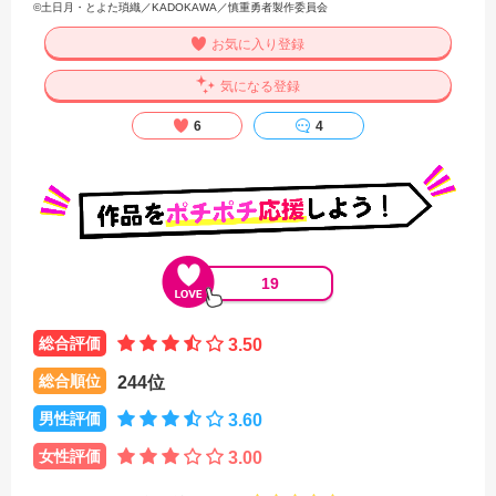
©土日月・とよた瑣織／KADOKAWA／慎重勇者製作委員会
お気に入り登録
気になる登録
6
4
19
総合評価
3.50
総合順位
244位
男性評価
3.60
女性評価
3.00