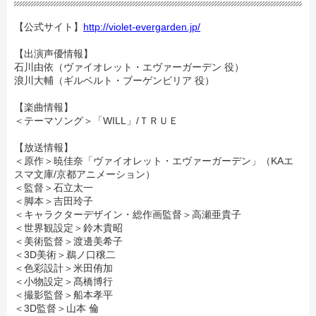
【公式サイト】
http://violet-evergarden.jp/
【出演声優情報】
石川由依（ヴァイオレット・エヴァーガーデン 役）
浪川大輔（ギルベルト・ブーゲンビリア 役）
【楽曲情報】
＜テーマソング＞「WILL」/ＴＲＵＥ
【放送情報】
＜原作＞暁佳奈「ヴァイオレット・エヴァーガーデン」（KAエ
スマ文庫/京都アニメーション）
＜監督＞石立太一
＜脚本＞吉田玲子
＜キャラクターデザイン・総作画監督＞高瀬亜貴子
＜世界観設定＞鈴木貴昭
＜美術監督＞渡邊美希子
＜3D美術＞鵜ノ口穣二
＜色彩設計＞米田侑加
＜小物設定＞髙橋博行
＜撮影監督＞船本孝平
＜3D監督＞山本 倫