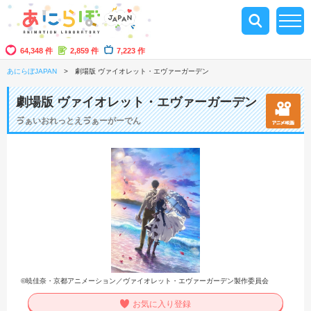
64,348 件
2,859 件
7,223 作
あにらぼJAPAN
劇場版 ヴァイオレット・エヴァーガーデン
劇場版 ヴァイオレット・エヴァーガーデン
ゔぁいおれっとえゔぁーがーでん
©暁佳奈・京都アニメーション／ヴァイオレット・エヴァーガーデン製作委員会
お気に入り登録