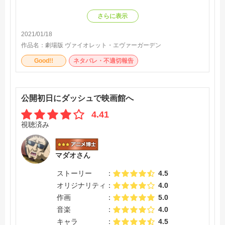
さらに表示
2021/01/18
作品名：
劇場版 ヴァイオレット・エヴァーガーデン
Good!!
ネタバレ・不適切報告
公開初日にダッシュで映画館へ
4.41
視聴済み
マダオさん
ストーリー
4.5
オリジナリティ
4.0
作画
5.0
音楽
4.0
キャラ
4.5