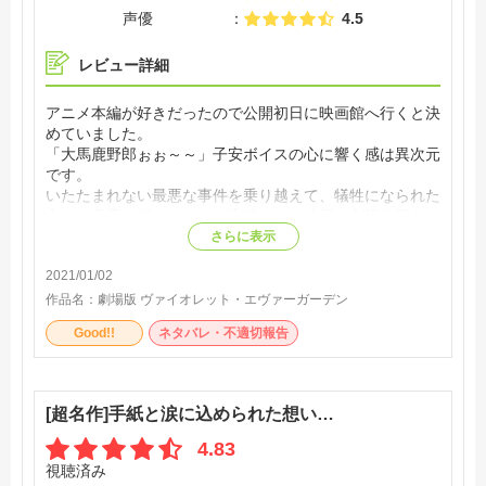
声優
4.5
レビュー詳細
アニメ本編が好きだったので公開初日に映画館へ行くと決
めていました。
「大馬鹿野郎ぉぉ～～」子安ボイスの心に響く感は異次元
です。
いたたまれない最悪な事件を乗り越えて、犠牲になられた
方々の意思を継ぎ、こんな素晴らしい映画を劇場公開まで
導いた京アニは本当にすごいと思うし勇気をもらえた。
さらに表示
普段はジャンプ勢だし鬼滅も好きだけど、個人的に2020
2021/01/02
年のBESTアニメ映画はコレ一択！
作品名：
劇場版 ヴァイオレット・エヴァーガーデン
Good!!
ネタバレ・不適切報告
[超名作]手紙と涙に込められた想い…
4.83
視聴済み