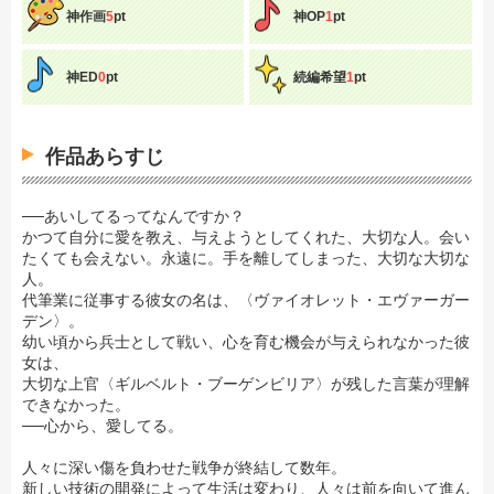
神作画
5
pt
神OP
1
pt
神ED
0
pt
続編希望
1
pt
作品あらすじ
──あいしてるってなんですか？
かつて自分に愛を教え、与えようとしてくれた、大切な人。会い
たくても会えない。永遠に。手を離してしまった、大切な大切な
人。
代筆業に従事する彼女の名は、〈ヴァイオレット・エヴァーガー
デン〉。
幼い頃から兵士として戦い、心を育む機会が与えられなかった彼
女は、
大切な上官〈ギルベルト・ブーゲンビリア〉が残した言葉が理解
できなかった。
──心から、愛してる。
人々に深い傷を負わせた戦争が終結して数年。
新しい技術の開発によって生活は変わり、人々は前を向いて進ん