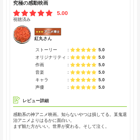
究極の感動映画
5.00
視聴済み
紅丸さん
ストーリー
5.0
オリジナリティ
5.0
作画
5.0
音楽
5.0
キャラ
5.0
声優
5.0
レビュー詳細
感動系の神アニメ映画。知らないやつは損してる。某鬼退
治アニメよりはるかに面白い。
まず観た方がいい。世界が変わる。そして泣く。