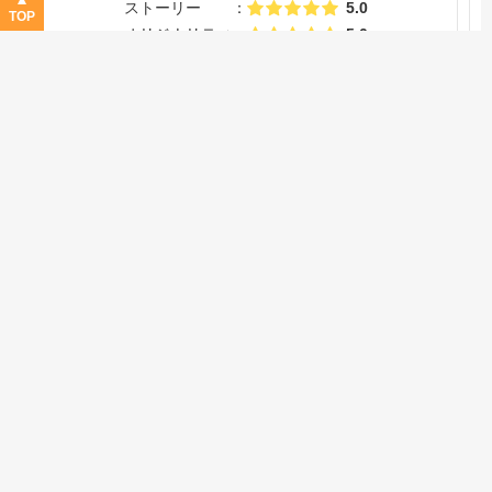
ストーリー
5.0
TOP
オリジナリティ
5.0
作画
5.0
音楽
5.0
キャラ
5.0
声優
5.0
レビュー詳細
ヴァイオレットエヴァーガーデンの映画版です！
アニメのその後の話という感じで、この作品のファンなら
１００パーセント楽しむことができると思います！
アニメ視聴サイトにお金を払ってでも見て損はないと思い
ます！ヴァイオレットエヴァーガーデン
ヴァイオレットエヴァーガーデンはすべての人たちにおす
すめしたい神アニメです。
さらに表示
見て絶対に後悔はないです！
2021/11/08
作品名：
劇場版 ヴァイオレット・エヴァーガーデン
Good!!
ネタバレ・不適切報告