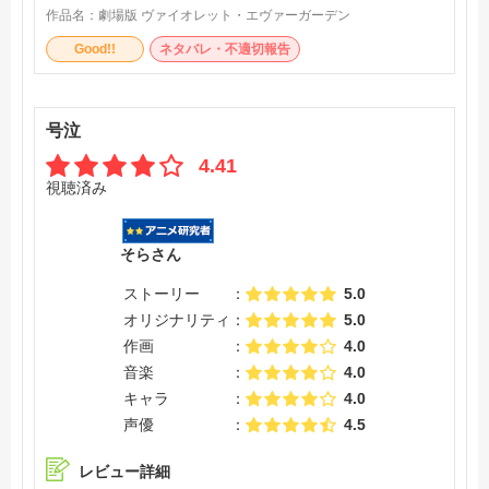
作品名：
劇場版 ヴァイオレット・エヴァーガーデン
Good!!
ネタバレ・不適切報告
号泣
4.41
視聴済み
そらさん
ストーリー
5.0
オリジナリティ
5.0
作画
4.0
音楽
4.0
キャラ
4.0
声優
4.5
レビュー詳細