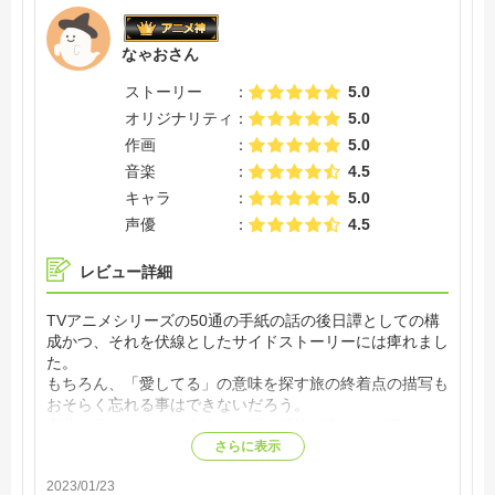
なゃおさん
ストーリー
5.0
オリジナリティ
5.0
作画
5.0
音楽
4.5
キャラ
5.0
声優
4.5
レビュー詳細
TVアニメシリーズの50通の手紙の話の後日譚としての構
成かつ、それを伏線としたサイドストーリーには痺れまし
た。
もちろん、「愛してる」の意味を探す旅の終着点の描写も
おそらく忘れる事はできないだろう。
言葉に発したくても出来ない程の感情が痛いほど伝わって
くるのである。
さらに表示
本作品に出会えた事に感謝しかない。
2023/01/23