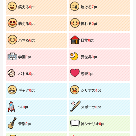
笑える
0
pt
泣ける
7
pt
萌える
0
pt
憧れる
0
pt
ハマる
6
pt
日常
0
pt
学園
0
pt
異世界
0
pt
バトル
0
pt
恋愛
1
pt
ギャグ
0
pt
シリアス
4
pt
SF
0
pt
スポーツ
0
pt
音楽
0
pt
神シナリオ
6
pt