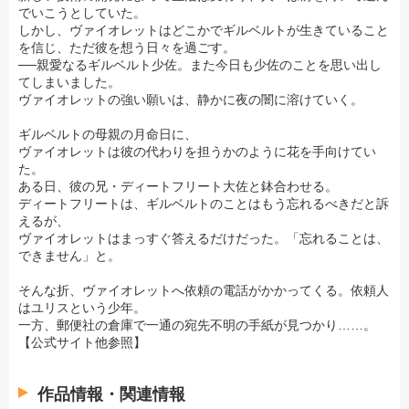
でいこうとしていた。
しかし、ヴァイオレットはどこかでギルベルトが生きていること
を信じ、ただ彼を想う日々を過ごす。
──親愛なるギルベルト少佐。また今日も少佐のことを思い出し
てしまいました。
ヴァイオレットの強い願いは、静かに夜の闇に溶けていく。
ギルベルトの母親の月命日に、
ヴァイオレットは彼の代わりを担うかのように花を手向けてい
た。
ある日、彼の兄・ディートフリート大佐と鉢合わせる。
ディートフリートは、ギルベルトのことはもう忘れるべきだと訴
えるが、
ヴァイオレットはまっすぐ答えるだけだった。「忘れることは、
できません」と。
そんな折、ヴァイオレットへ依頼の電話がかかってくる。依頼人
はユリスという少年。
一方、郵便社の倉庫で一通の宛先不明の手紙が見つかり……。
【公式サイト他参照】
作品情報・関連情報