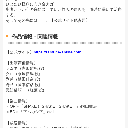
ひとたび怪病に向き合えば
患者たちが心の底に隠していた悩みの原因を、瞬時に暴いて治療
する。
そしてその先には――。【公式サイト他参照】
作品情報・関連情報
【公式サイト】
https://ramune-anime.com
【出演声優情報】
ラムネ（内田雄馬 役)
クロ（永塚拓馬 役)
彩芽（植田佳奈 役)
丹己（岡本信彦 役)
諏訪部順一（紅葉 役)
【楽曲情報】
＜OP＞「SHAKE！ SHAKE！SHAKE！」/内田雄馬
＜ED＞「
アルカシア
」/saji
【放送情報】