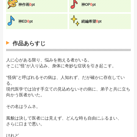
神作画
0
pt
神OP
0
pt
神ED
0
pt
続編希望
0
pt
作品あらすじ
人に心がある限り、悩みを抱える者がいる。
そこに“怪”が入り込み、身体に奇妙な症状を引き起こす。
“怪病”と呼ばれるその病は、人知れず、だが確かに存在してい
る。
現代医学では治す手立ての見込めないその病に、弟子と共に立ち
向かう医者がいた。
その名はラムネ。
風貌は決して医者には見えず、どんな時も自由にふるまい、
さらに口まで悪い。
けれど