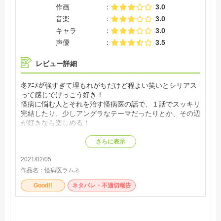
作画
3.0
音楽
3.0
キャラ
3.0
声優
3.5
レビュー詳細
冬ｱﾆﾒが強すぎて埋もれがちだけど程よい笑いとシリアス
って感じでけっこう好き！
怪病に悩む人とそれを治す怪病医の話で、１話でスッキリ
完結したり、少しアングラなテーマだったりとか、その辺
が好きなら楽しめる！
強豪揃いのラインナップの中で生き残ってほしいと密かに
思ってます
さらに表示
ちなみにOP曲はまれいたその弟のゆうまたそです（笑）
2021/02/05
作品名：
怪病医ラムネ
Good!!
ネタバレ・不適切報告