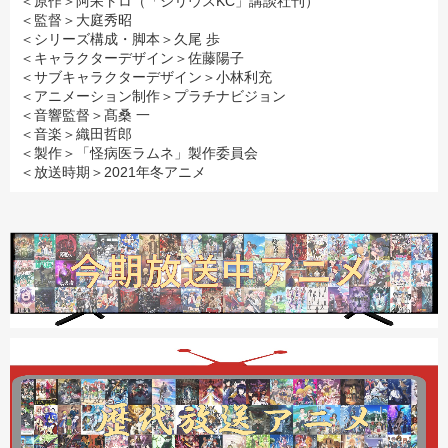
＜原作＞阿呆トロ（「シリウスKC」講談社刊）
＜監督＞大庭秀昭
＜シリーズ構成・脚本＞久尾 歩
＜キャラクターデザイン＞佐藤陽子
＜サブキャラクターデザイン＞小林利充
＜アニメーション制作＞プラチナビジョン
＜音響監督＞髙桑 一
＜音楽＞織田哲郎
＜製作＞「怪病医ラムネ」製作委員会
＜放送時期＞2021年冬アニメ