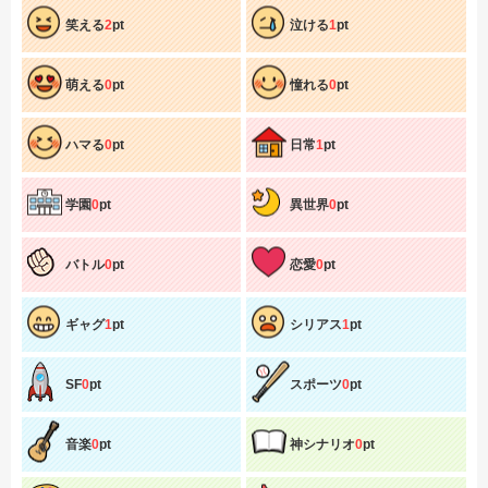
笑える
2
pt
泣ける
1
pt
萌える
0
pt
憧れる
0
pt
ハマる
0
pt
日常
1
pt
学園
0
pt
異世界
0
pt
バトル
0
pt
恋愛
0
pt
ギャグ
1
pt
シリアス
1
pt
SF
0
pt
スポーツ
0
pt
音楽
0
pt
神シナリオ
0
pt