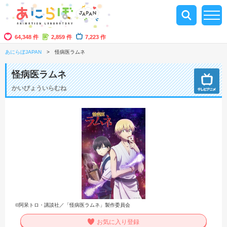
64,348 件
2,859 件
7,223 作
あにらぼJAPAN
怪病医ラムネ
怪病医ラムネ
かいびょういらむね
©阿呆トロ・講談社／「怪病医ラムネ」製作委員会
お気に入り登録