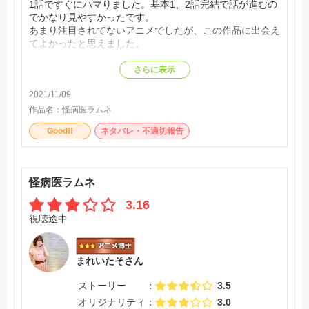
1話ですぐにハマりました。基本1、2話完結で話が進むの
でかなり見やすかったです。
あまり注目されてないアニメでしたが、この作品に出会え
てよかったと思えました。
欠点では無いですが、絵柄が夕方アニメっぽかった。嫌い
さらに表示
ではないですが深夜アニメって感じてはないですね
2021/11/09
作品名：
怪病医ラムネ
Good!!
ネタバレ・不適切報告
怪病医ラムネ
3.16
視聴途中
まれいたそさん
ストーリー
3.5
オリジナリティ
3.0