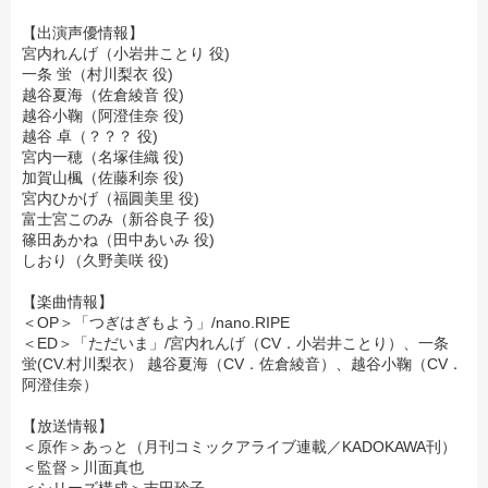
【出演声優情報】
宮内れんげ（小岩井ことり 役)
一条 蛍（村川梨衣 役)
越谷夏海（佐倉綾音 役)
越谷小鞠（阿澄佳奈 役)
越谷 卓（？？？ 役)
宮内一穂（名塚佳織 役)
加賀山楓（佐藤利奈 役)
宮内ひかげ（福圓美里 役)
富士宮このみ（新谷良子 役)
篠田あかね（田中あいみ 役)
しおり（久野美咲 役)
【楽曲情報】
＜OP＞「つぎはぎもよう」/nano.RIPE
＜ED＞「ただいま」/宮内れんげ（CV．小岩井ことり）、一条
蛍(CV.村川梨衣） 越谷夏海（CV．佐倉綾音）、越谷小鞠（CV．
阿澄佳奈）
【放送情報】
＜原作＞あっと（月刊コミックアライブ連載／KADOKAWA刊）
＜監督＞川面真也