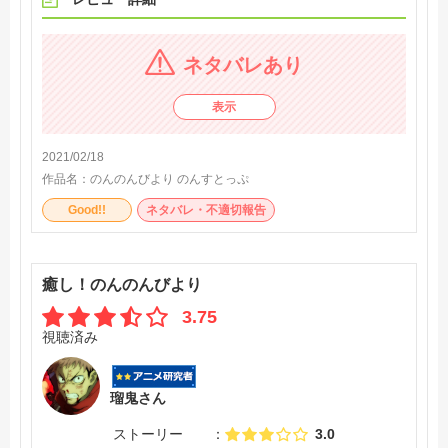
点数付けたのはいいけど、あと何を書けばいいんだろう？
笑🤔
ネタバレあり
夏海とひかげの過去話の回がよかった‼️
表示
相変わらず働き疲れて擦り切れた心が洗われるアニメだ
し、笑えるシーンも満載でこれからも楽しみにしてます👍
2021/02/18
作品名：
のんのんびより のんすとっぷ
さらに表示
Good!!
ネタバレ・不適切報告
癒し！のんのんびより
3.75
視聴済み
瑠鬼さん
ストーリー
3.0