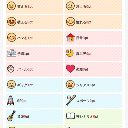
笑える
1
pt
泣ける
0
pt
萌える
0
pt
憧れる
0
pt
ハマる
1
pt
日常
3
pt
学園
1
pt
異世界
0
pt
バトル
0
pt
恋愛
0
pt
ギャグ
1
pt
シリアス
0
pt
SF
0
pt
スポーツ
0
pt
音楽
0
pt
神シナリオ
0
pt