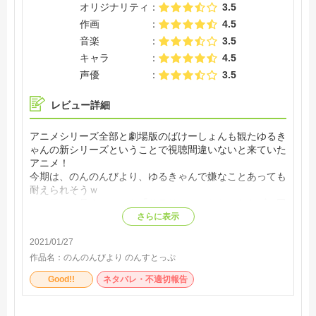
オリジナリティ
3.5
作画
4.5
音楽
3.5
キャラ
4.5
声優
3.5
レビュー詳細
アニメシリーズ全部と劇場版のばけーしょんも観たゆるき
ゃんの新シリーズということで視聴間違いないと来ていた
アニメ！
今期は、のんのんびより、ゆるきゃんで嫌なことあっても
耐えられそうｗ
このアニメ見るといつも「サラリーマンとかにならずに田
舎暮らしもいいかも」と思うけど実際は大変よねやっぱ
さらに表示
り。
2021/01/27
作品名：
のんのんびより のんすとっぷ
Good!!
ネタバレ・不適切報告