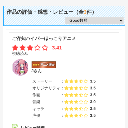
作品の評価・感想・レビュー（全
3
件）
ご存知ハイパーほっこりアニメ
3.41
視聴済み
Jさん
ストーリー
3.5
オリジナリティ
3.5
作画
3.5
音楽
3.0
キャラ
3.5
声優
3.5
レビュー詳細