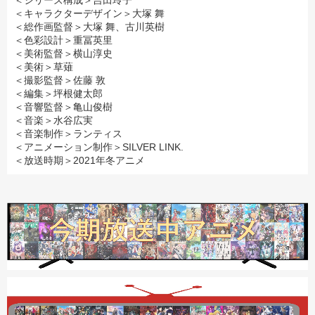
＜シリーズ構成＞吉田玲子
＜キャラクターデザイン＞大塚 舞
＜総作画監督＞大塚 舞、古川英樹
＜色彩設計＞重冨英里
＜美術監督＞横山淳史
＜美術＞草薙
＜撮影監督＞佐藤 敦
＜編集＞坪根健太郎
＜音響監督＞亀山俊樹
＜音楽＞水谷広実
＜音楽制作＞ランティス
＜アニメーション制作＞SILVER LINK.
＜放送時期＞2021年冬アニメ