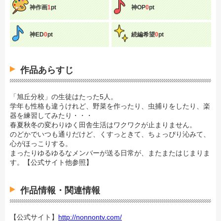
神作画
1
pt
神OP
0
pt
神ED
0
pt
続編希望
0
pt
作品あらすじ
「旭丘分校」の生徒はたった5人。
学年も性格も違うけれど、野菜を作ったり、虫捕りをしたり、楽
器を練習してみたり・・・
春夏秋冬の変わりゆく田舎生活はワクワクが止まりません。
のどかでいつも通りだけど、くすっときて、ちょっぴり沁みて、
心がほっこりする。
まったりゆるゆるなメンバーが送る日常が、またまたはじまりま
す。【公式サイト他参照】
作品情報・関連情報
【公式サイト】
http://nonnontv.com/