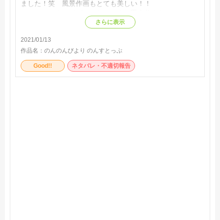
ました！笑 風景作画もとても美しい！！
のんのんびよりほどではないですが田舎住みなのでシリー
ズを通して視聴してます！実際祖母の家は田舎度合いがこ
さらに表示
んな感じです。
2021/01/13
作品名：
のんのんびより のんすとっぷ
Good!!
ネタバレ・不適切報告