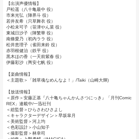
【出演声優情報】
戸松遥（八十亀最中 役）
市来光弘（陣界斗 役）
若井友希（只草舞衣 役）
小松未可子（笹津やん菜 役）
東城日沙子（陣繁華 役）
南條愛乃（初内ララ 役）
松井恵理子（雀田来鈴 役）
赤羽根健治（鉄平 役）
黒木ほの香（一天前紫春 役）
伊藤彩沙（輿安七帆 役）
【楽曲情報】
＜主題歌＞「
雑草魂なめんなよ！
」/
Taiki（山崎大輝)
【放送情報】
＜原作＞安藤正基『八十亀ちゃんかんさつにっき』「月刊Comic
REX」連載中/一迅社刊
＜総監督＞ひらさわひさよし
＜キャラクターデザイン＞早坂皐月
＜美術監督＞河上均
＜色彩設計＞小山知子
＜撮影監督＞林幸司