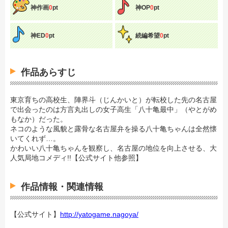
神作画
0
pt
神OP
0
pt
神ED
0
pt
続編希望
0
pt
作品あらすじ
東京育ちの高校生、陣界斗（じんかいと）が転校した先の名古屋
で出会ったのは方言丸出しの女子高生「八十亀最中」（やとがめ
もなか）だった。
ネコのような風貌と露骨な名古屋弁を操る八十亀ちゃんは全然懐
いてくれず…。
かわいい八十亀ちゃんを観察し、名古屋の地位を向上させる、大
人気局地コメディ!!【公式サイト他参照】
作品情報・関連情報
【公式サイト】
http://yatogame.nagoya/