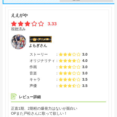
ええがや
3.33
視聴済み
よもぎさん
ストーリー
3.0
オリジナリティ
4.0
作画
3.0
音楽
3.0
キャラ
3.5
声優
3.5
レビュー詳細
正直1期、2期程の爆発力はないが面白い
OPまた戸松さんに歌って欲しい！