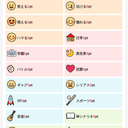
笑える
1
pt
泣ける
0
pt
萌える
0
pt
憧れる
0
pt
ハマる
0
pt
日常
0
pt
学園
0
pt
異世界
0
pt
バトル
0
pt
恋愛
0
pt
ギャグ
1
pt
シリアス
0
pt
SF
0
pt
スポーツ
0
pt
音楽
0
pt
神シナリオ
0
pt