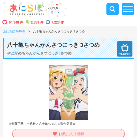
64,348 件
2,859 件
7,223 作
あにらぼJAPAN
八十亀ちゃんかんさつにっき 3さつめ
八十亀ちゃんかんさつにっき 3さつめ
やとがめちゃんかんさつにっき3さつめ
©安藤正基・一迅社／八十亀ちゃん３製作委員会
お気に入り登録