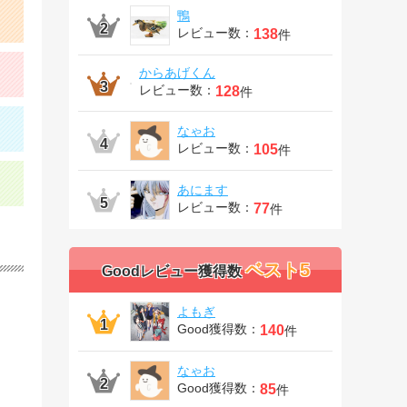
鴨
レビュー数：
138
件
からあげくん
レビュー数：
128
件
なゃお
レビュー数：
105
件
あにます
レビュー数：
77
件
ベスト5
Goodレビュー獲得数
よもぎ
Good獲得数：
140
件
なゃお
Good獲得数：
85
件