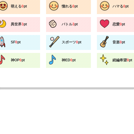
萌える
0
pt
憧れる
0
pt
ハマる
0
pt
異世界
3
pt
バトル
3
pt
恋愛
0
pt
SF
0
pt
スポーツ
0
pt
音楽
0
pt
神OP
0
pt
神ED
0
pt
続編希望
0
pt