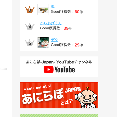
鴨
Good獲得数：
60
件
からあげくん
Good獲得数：
39
件
デク
Good獲得数：
29
件