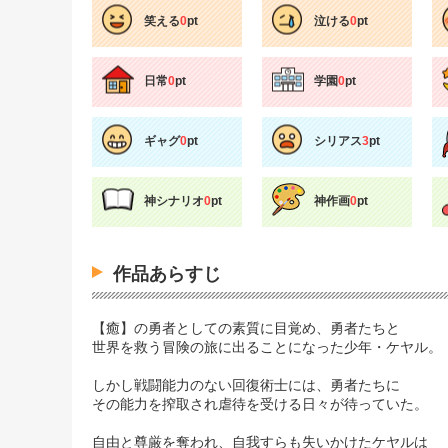
笑える
0
pt
泣ける
0
pt
日常
0
pt
学園
0
pt
ギャグ
0
pt
シリアス
3
pt
神シナリオ
0
pt
神作画
0
pt
作品あらすじ
【癒】の勇者としての素質に目覚め、勇者たちと
世界を救う冒険の旅に出ることになった少年・ケヤル。
しかし戦闘能力のない回復術士には、勇者たちに
その能力を搾取され虐待を受ける日々が待っていた。
自由と尊厳を奪われ、自我すらも失いかけたケヤルは