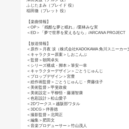
ふじたまみ（ブレイド 役）
稲田徹（ブレット 役）
【楽曲情報】
＜OP＞「残酷な夢と眠れ」/栗林みな実
＜ED＞「夢で世界を変えるなら」/ARCANA PROJECT
【放送情報】
＜原作＞月夜 涙（株式会社KADOKAWA 角川スニーカ
＜キャラクター原案＞しおこんぶ
＜監督＞朝岡卓矢
＜シリーズ構成・脚本＞筆安一幸
＜キャラクターデザイン＞ごとうじゅんじ
＜プロップデザイン＞宮豊
＜総作画監督＞ごとうじゅんじ・齊藤佳子
＜美術監督＞甲斐政俊
＜美術設定＞平柳悟・藤瀬智康
＜色彩設計＞松山愛子
＜2Dワークス＞越阪部ワタル
＜3DCG＞伴善徳
＜撮影監督＞北岡正
＜編集＞肥田文
＜音楽プロデューサー＞竹山茂人