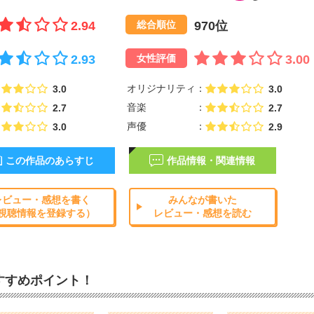
2.94
970位
総合順位
2.93
3.00
女性評価
オリジナリティ
3.0
3.0
音楽
2.7
2.7
声優
3.0
2.9
この作品のあらすじ
作品情報・関連情報
レビュー・感想を書く
みんなが書いた
視聴情報を登録する）
レビュー・感想を読む
すすめポイント！