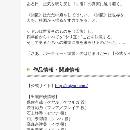
ある日、正気を取り戻し《回復》の真実に辿り着く。
《回復》はただの癒やしではない。《回復》は世界を、
人を、根源から揺るがす力である、と。
ケヤルは世界そのものを《回復》し、
四年前からすべてを“やり直す”ことを決意する。
そして勇者たちへの報復に胸を躍らせるのだった……。
「さあ、パーティー＜復讐＞のはじまりだ─」【公式サ
作品情報・関連情報
【公式サイト】
http://kaiyari.com/
【出演声優情報】
保住有哉（ケヤル／ケヤルガ 役）
渋谷彩乃（フレア／フレイア 役）
石上静香（セツナ 役）
相川奈都姫（クレハ 役）
高森奈津美（イヴ 役）
津田美波（ノルン 役）