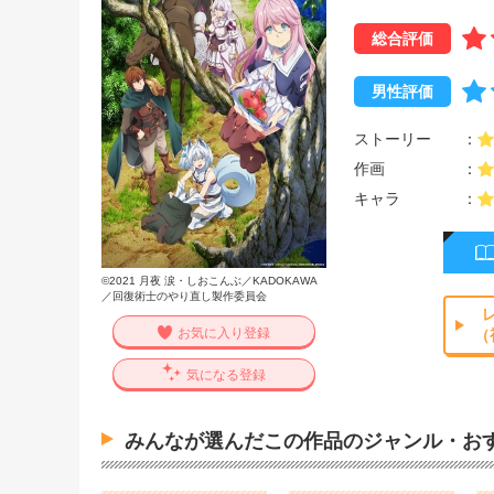
総合評価
男性評価
ストーリー
作画
キャラ
©2021 月夜 涙・しおこんぶ／KADOKAWA
／回復術士のやり直し製作委員会
お気に入り登録
（
気になる登録
みんなが選んだこの作品のジャンル・お