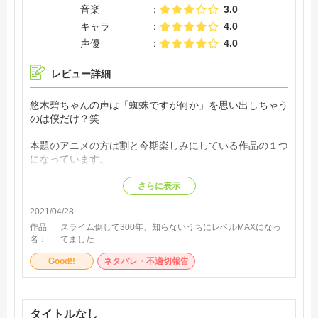
音楽
3.0
キャラ
4.0
声優
4.0
レビュー詳細
悠木碧ちゃんの声は「蜘蛛ですが何か」を思い出しちゃう
のは僕だけ？笑
本題のアニメの方は割と今期楽しみにしている作品の１つ
になっています。
わかりやすい個性のかわいいキャラ、シンプルでわかりや
すいストーリーなので、転生系アニメだけど日常系アニメ
さらに表示
でもあるような安心感が良い！
2021/04/28
現状ボクの中では、中盤・後半で中だるみしなければ毎週
作品
スライム倒して300年、知らないうちにレベルMAXになっ
ほっこり出来るアニメ枠としてスタメン完走しそうな勢い
名：
てました
です！
Good!!
ネタバレ・不適切報告
タイトルなし