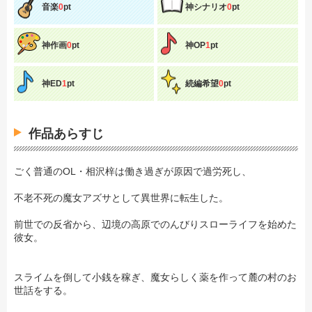
音楽
0
pt
神シナリオ
0
pt
神作画
0
pt
神OP
1
pt
神ED
1
pt
続編希望
0
pt
作品あらすじ
ごく普通のOL・相沢梓は働き過ぎが原因で過労死し、
不老不死の魔女アズサとして異世界に転生した。
前世での反省から、辺境の高原でのんびりスローライフを始めた
彼女。
スライムを倒して小銭を稼ぎ、魔女らしく薬を作って麓の村のお
世話をする。