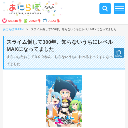
64,348 件
2,859 件
7,223 作
あにらぼJAPAN
スライム倒して300年、知らないうちにレベルMAXになってました
スライム倒して300年、知らないうちにレベル
MAXになってました
すらいむたおして３００ねん、しらないうちにれべるまっくすになっ
てました