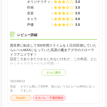
オリジナリティ
3.0
作画
3.5
音楽
3.5
キャラ
4.0
声優
3.5
レビュー詳細
異世界に転生して300年間スライムを１日25匹倒していた
らレベルMAXになっていた高原の魔女アズサのスローラ
イフアニメです！
設定こそありきたりかもしれないけれど、この作品、とに
かくキャラクターたちが可愛い！
各話の大事な場面でのアズサの１つ１つの判断がブレるこ
となく家族の絆を大切にしていて、とてもあたたかい話に
さらに表示
なっています！
2021/06/13
ストーリーもいい感じに平和というか穏やかで笑える要素
作品
スライム倒して300年、知らないうちにレベルMAXになっ
が散りばめられているため、観ていてまったく疲れないも
名：
てました
のになっています。さすがスローライフアニメって感じで
Good!!
ネタバレ・不適切報告
すね！
特にファルファ＆シャルシャのスライムコンビ、ライカ＆