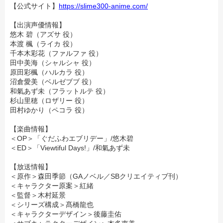
【公式サイト】
https://slime300-anime.com/
【出演声優情報】
悠木 碧（アズサ 役）
本渡 楓（ライカ 役）
千本木彩花（ファルファ 役）
田中美海（シャルシャ 役）
原田彩楓（ハルカラ 役）
沼倉愛美（ベルゼブブ 役）
和氣あず未（フラットルテ 役）
杉山里穂（ロザリー 役）
田村ゆかり（ペコラ 役）
【楽曲情報】
＜OP＞「ぐだふわエブリデー」/悠木碧
＜ED＞
「Viewtiful Days!」/和氣あず未
【放送情報】
＜原作＞森田季節（GAノベル／SBクリエイティブ刊）
＜キャラクター原案＞紅緒
＜監督＞木村延景
＜シリーズ構成＞髙橋龍也
＜キャラクターデザイン＞後藤圭佑