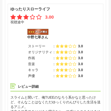
フラットルテのドラゴンコンビが生み出すアクセントが好
きです！
ゆったりスローライフ
これからも楽しみにしています！
3.00
視聴途中
中野七草さん
ストーリー
3.0
オリジナリティ
3.0
作画
3.0
音楽
3.0
キャラ
3.0
声優
3.0
レビュー詳細
スライムと聞いて、俺TUEEのなろう系かなと思ったけ
ど、そんなことはなくただゆっくりのんびりした生活を送
るアニメ。