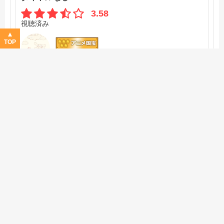
3.58
視聴済み
TOP
シナモンさん
ストーリー
3.5
オリジナリティ
3.5
作画
3.5
音楽
3.0
キャラ
4.0
声優
4.0
レビュー詳細
ストーリーはいつも同じような感じだけどのほほんと観て
る。
ベルゼブブがお風呂に召喚されるシーンが好き