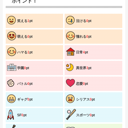
ポイント！
笑える
1
pt
泣ける
0
pt
萌える
0
pt
憧れる
0
pt
ハマる
1
pt
日常
4
pt
学園
0
pt
異世界
3
pt
バトル
0
pt
恋愛
0
pt
ギャグ
0
pt
シリアス
0
pt
SF
0
pt
スポーツ
0
pt