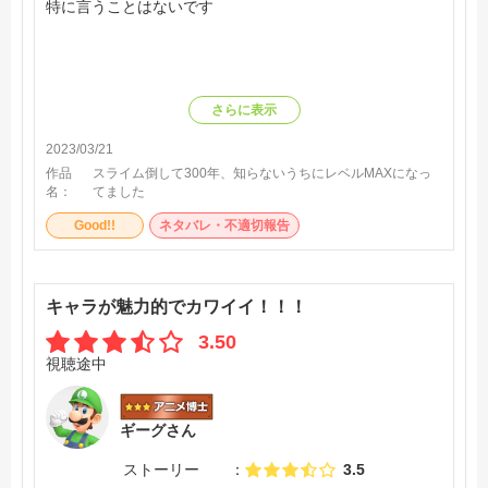
特に言うことはないです
さらに表示
2023/03/21
作品
スライム倒して300年、知らないうちにレベルMAXになっ
名：
てました
Good!!
ネタバレ・不適切報告
キャラが魅力的でカワイイ！！！
3.50
視聴途中
ギーグさん
ストーリー
3.5