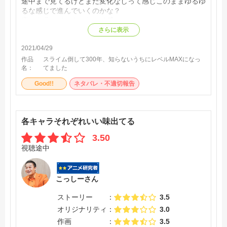
途中まで見てるけどまだ変化なしって感じこのままゆるゆ
るな感じで進んでいくのかな？
癒しを求めているならって感じ。
さらに表示
2021/04/29
作品
スライム倒して300年、知らないうちにレベルMAXになっ
名：
てました
Good!!
ネタバレ・不適切報告
各キャラそれぞれいい味出てる
3.50
視聴途中
こっしーさん
ストーリー
3.5
オリジナリティ
3.0
作画
3.5