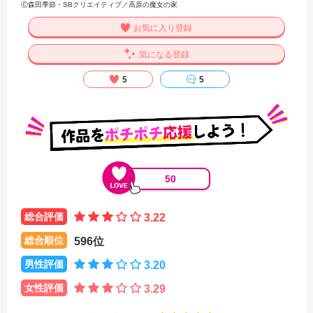
Ⓒ森田季節・SBクリエイティブ／高原の魔女の家
お気に入り登録
気になる登録
5
5
50
総合評価
3.22
総合順位
596位
男性評価
3.20
女性評価
3.29