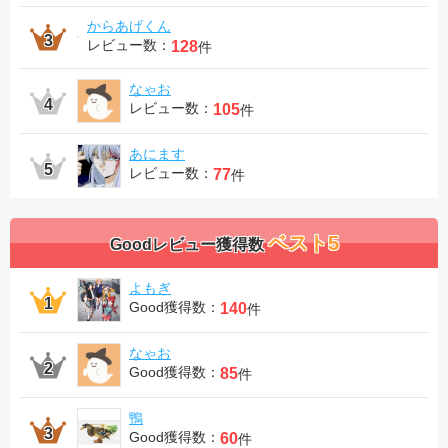
からあげくん
レビュー数：
128
件
なゃお
レビュー数：
105
件
あにます
レビュー数：
77
件
ベスト5
Goodレビュー獲得数
よもぎ
Good獲得数：
140
件
なゃお
Good獲得数：
85
件
鴨
Good獲得数：
60
件