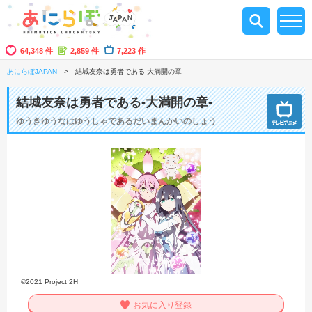
64,348 件
2,859 件
7,223 作
あにらぼJAPAN
結城友奈は勇者である-大満開の章-
結城友奈は勇者である-大満開の章-
ゆうきゆうなはゆうしゃであるだいまんかいのしょう
©2021 Project 2H
お気に入り登録