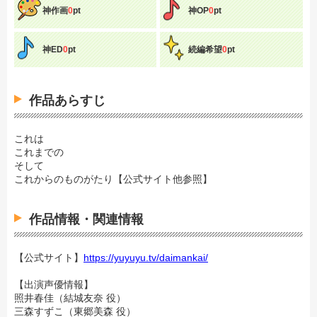
神作画
0
pt
神OP
0
pt
神ED
0
pt
続編希望
0
pt
作品あらすじ
これは
これまでの
そして
これからのものがたり【公式サイト他参照】
作品情報・関連情報
【公式サイト】
https://yuyuyu.tv/daimankai/
【出演声優情報】
照井春佳（結城友奈 役）
三森すずこ（東郷美森 役）