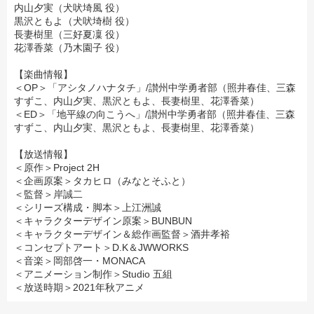
内山夕実（犬吠埼風 役）
黒沢ともよ（犬吠埼樹 役）
長妻樹里（三好夏凜 役）
花澤香菜（乃木園子 役）
【楽曲情報】
＜OP＞「
アシタノハナタチ
」/
讃州中学勇者部（照井春佳、三森
すずこ、内山夕実、黒沢ともよ、長妻樹里、花澤香菜）
＜ED＞「
地平線の向こうへ
」/
讃州中学勇者部（照井春佳、三森
すずこ、内山夕実、黒沢ともよ、長妻樹里、花澤香菜）
【放送情報】
＜原作＞Project 2H
＜企画原案＞タカヒロ（みなとそふと）
＜監督＞岸誠二
＜シリーズ構成・脚本＞上江洲誠
＜キャラクターデザイン原案＞BUNBUN
＜キャラクターデザイン＆総作画監督＞酒井孝裕
＜コンセプトアート＞D.K＆JWWORKS
＜音楽＞岡部啓一・MONACA
＜アニメーション制作＞Studio 五組
＜放送時期＞2021年秋アニメ
ゆゆゆ