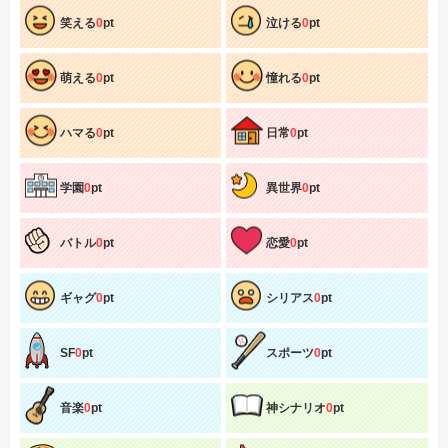
笑える
0
pt
泣ける
0
pt
萌える
0
pt
憧れる
0
pt
ハマる
0
pt
日常
0
pt
学園
0
pt
異世界
0
pt
バトル
0
pt
恋愛
0
pt
ギャグ
0
pt
シリアス
0
pt
SF
0
pt
スポーツ
0
pt
音楽
0
pt
神シナリオ
0
pt