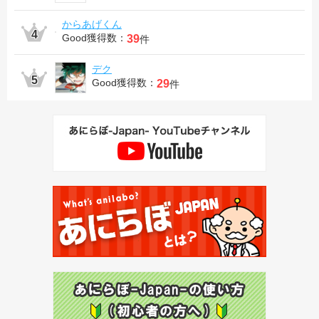
からあげくん
Good獲得数：
39
件
デク
Good獲得数：
29
件