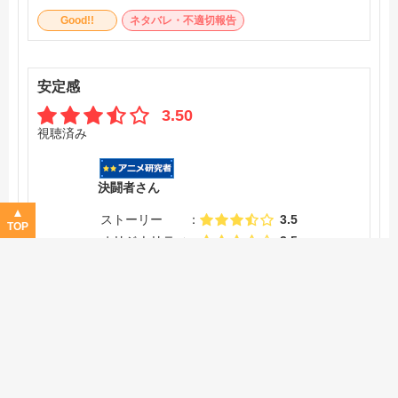
Good!!
ネタバレ・不適切報告
安定感
3.50
視聴済み
決闘者さん
ストーリー
3.5
TOP
オリジナリティ
3.5
作画
3.5
音楽
3.5
キャラ
3.5
声優
3.5
レビュー詳細