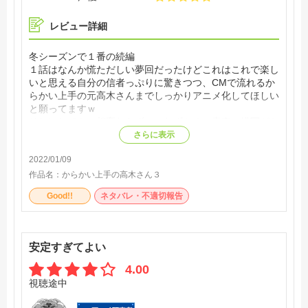
レビュー詳細
冬シーズンで１番の続編
１話はなんか慌ただしい夢回だったけどこれはこれで楽し
いと思える自分の信者っぷりに驚きつつ、CMで流れるか
らかい上手の元高木さんまでしっかりアニメ化してほしい
と願ってますｗ
それにしても、相変わらずこのむずかゆい青春の描写がた
まらんですね( ;∀;)
さらに表示
2022/01/09
作品名：
からかい上手の高木さん３
Good!!
ネタバレ・不適切報告
安定すぎてよい
4.00
視聴途中