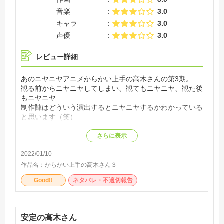
音楽
3.0
キャラ
3.0
声優
3.0
レビュー詳細
あのニヤニヤアニメからかい上手の高木さんの第3期。
観る前からニヤニヤしてしまい、観てもニヤニヤ、観た後
もニヤニヤ
制作陣はどういう演出するとニヤニヤするかわかっている
と思います（笑）
さらに表示
2022/01/10
作品名：
からかい上手の高木さん３
Good!!
ネタバレ・不適切報告
安定の高木さん