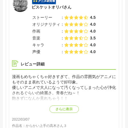
ビスケットオリバさん
ストーリー
4.5
オリジナリティ
4.0
作画
4.0
音楽
3.5
キャラ
4.0
声優
4.0
レビュー詳細
漫画もめちゃくちゃ好きすぎて、作品の雰囲気がアニメに
もそのまま表れているようで好印象。
優しいアニメで大人になって汚くなってしまった心が浄化
されるぐらいの綺麗さ。青春だね～！
飽きずになんか見れちゃう！！
さらに表示
2022/03/07
作品名：
からかい上手の高木さん３