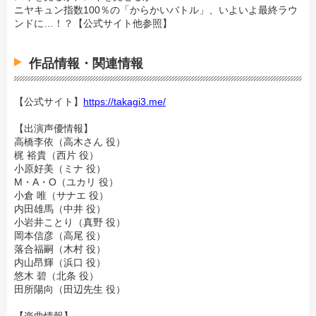
ニヤキュン指数100％の「からかいバトル」、いよいよ最終ラウ
ンドに…！？【公式サイト他参照】
作品情報・関連情報
【公式サイト】
https://takagi3.me/
【出演声優情報】
高橋李依（高木さん 役）
梶 裕貴（西片 役）
小原好美（ミナ 役）
M・A・O（ユカリ 役）
小倉 唯（サナエ 役）
内田雄馬（中井 役）
小岩井ことり（真野 役）
岡本信彦（高尾 役）
落合福嗣（木村 役）
内山昂輝（浜口 役）
悠木 碧（北条 役）
田所陽向（田辺先生 役）