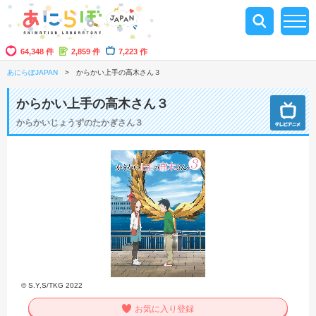
64,348 件
2,859 件
7,223 作
あにらぼJAPAN
からかい上手の高木さん３
からかい上手の高木さん３
からかいじょうずのたかぎさん３
© S.Y,S/TKG 2022
お気に入り登録