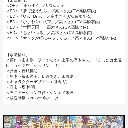
【楽曲情報】
＜OP＞「
まっすぐ
」/
大原ゆい子
＜ED＞「夢で逢えたら」／高木さん(CV:高橋李依)
＜ED＞「
Over Drive
」／高木さん(CV:高橋李依)
＜ED＞「
ひまわりの約束
」／高木さん(CV:高橋李依)
＜ED＞「
学園天国
」／高木さん(CV:高橋李依)
＜ED＞「じょいふる」／高木さん(CV:高橋李依)
＜ED＞「サンタが町にやってくる」／高木さん(CV:高橋李依)
【放送情報】
＜原作＞山本崇一朗『からかい上手の高木さん』『あしたは土曜
日』（小学館「ゲッサン」刊）
＜監督＞赤城博昭
＜脚本＞福田裕子、伊丹あき、加藤還一
＜キャラクターデザイン＞髙野 綾
＜音楽＞堤 博明
＜アニメーション制作＞シンエイ動画
＜放送時期＞2022年冬アニメ