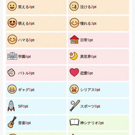
笑える
4
pt
泣ける
2
pt
萌える
6
pt
憧れる
3
pt
ハマる
5
pt
日常
5
pt
学園
4
pt
異世界
0
pt
バトル
0
pt
恋愛
5
pt
ギャグ
1
pt
シリアス
0
pt
SF
0
pt
スポーツ
0
pt
音楽
0
pt
神シナリオ
2
pt