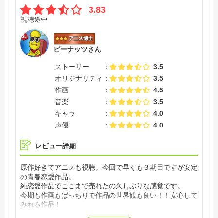
3.83
視聴途中
ピーナッツさん
ストーリー
3.5
オリジナリティ
3.5
作画
4.5
音楽
3.5
キャラ
4.0
声優
4.0
レビュー詳細
原作好きでアニメも視聴。今回で早くも３期目ですが安定
の青春恋愛作品。
純恋愛作品でここまで売れたの久しぶりな感覚です。
今期も作画もばっちりで作品の世界観も良い！！安心して
みれる作品！