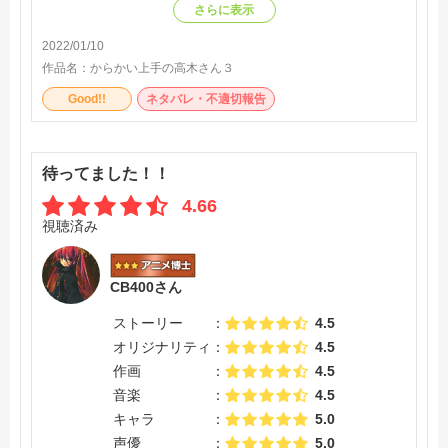
さらに表示
2022/01/10
作品名：
からかい上手の高木さん３
Good!!
ネタバレ・不適切報告
待ってました！！
4.66
視聴済み
CB400さん
ストーリー
4.5
オリジナリティ
4.5
作画
4.5
音楽
4.5
キャラ
5.0
声優
5.0