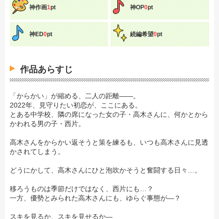
神作画
1
pt
神OP
0
pt
神ED
0
pt
続編希望
0
pt
作品あらすじ
「からかい」が縮める、二人の距離――。
2022年、見守りたい初恋が、ここにある。
とある中学校、隣の席になった女の子・高木さんに、何かとから
かわれる男の子・西片。
高木さんをからかい返そうと策を練るも、いつも高木さんに見透
かされてしまう。
どうにかして、高木さんにひと泡吹かそうと奮闘する日々…。
移ろうものは季節だけではなく、西片にも…？
一方、優勢とみられた高木さんにも、ゆらぐ事態が―？
スキを見るか、スキを見せるか―