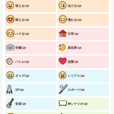
笑える
0
pt
泣ける
0
pt
萌える
0
pt
憧れる
0
pt
ハマる
0
pt
日常
0
pt
学園
0
pt
異世界
0
pt
バトル
0
pt
恋愛
0
pt
ギャグ
0
pt
シリアス
0
pt
SF
0
pt
スポーツ
0
pt
音楽
0
pt
神シナリオ
0
pt