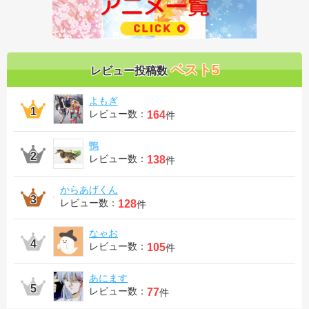
ベスト5
レビュー投稿数
よもぎ
レビュー数：
164
件
鴨
レビュー数：
138
件
からあげくん
レビュー数：
128
件
なゃお
レビュー数：
105
件
あにます
レビュー数：
77
件