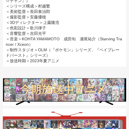
☆チャン』）
＜シリーズ構成＞村越繁
＜美術監督＞長田泰治郎
＜撮影監督＞安藤優穂
＜3Dディレクター＞上薗隆浩
＜色彩設計＞歌川律子
＜音響監督＞吉田光平
＜音楽＞KOHTA YAMAMOTO 成田旬 瀬尾祐介（Starving Tra
ncer / Xceon）
＜制作スタジオ＞OLM（『ポケモン』シリーズ、『ベイブレー
ドバースト』シリーズ）
＜放送時期＞2023年夏アニメ