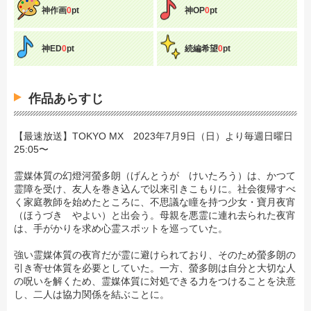
神作画
0
pt
神OP
0
pt
神ED
0
pt
続編希望
0
pt
作品あらすじ
【最速放送】TOKYO MX 2023年7月9日（日）より毎週日曜日
25:05〜
霊媒体質の幻燈河螢多朗（げんとうが けいたろう）は、かつて
霊障を受け、友人を巻き込んで以来引きこもりに。社会復帰すべ
く家庭教師を始めたところに、不思議な瞳を持つ少女・寶月夜宵
（ほうづき やよい）と出会う。母親を悪霊に連れ去られた夜宵
は、手がかりを求め心霊スポットを巡っていた。
強い霊媒体質の夜宵だが霊に避けられており、そのため螢多朗の
引き寄せ体質を必要としていた。一方、螢多朗は自分と大切な人
の呪いを解くため、霊媒体質に対処できる力をつけることを決意
し、二人は協力関係を結ぶことに。