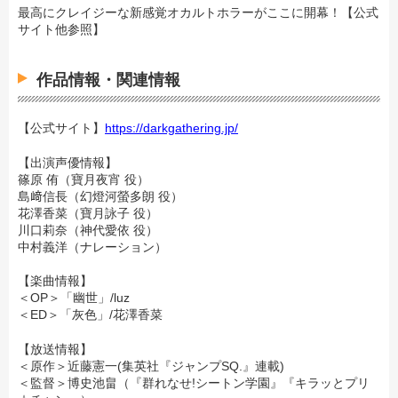
最高にクレイジーな新感覚オカルトホラーがここに開幕！【公式
サイト他参照】
作品情報・関連情報
【公式サイト】
https://darkgathering.jp/
【出演声優情報】
篠原 侑（寶月夜宵 役）
島﨑信長（幻燈河螢多朗 役）
花澤香菜（寶月詠子 役）
川口莉奈（神代愛依 役）
中村義洋（ナレーション）
【楽曲情報】
＜OP＞「幽世」/luz
＜ED＞「灰色」/花澤香菜
【放送情報】
＜原作＞近藤憲一(集英社『ジャンプSQ.』連載)
＜監督＞博史池畠（『群れなせ!シートン学園』『キラッとプリ