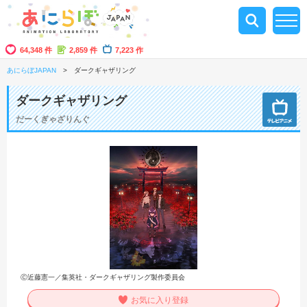
64,348 件
2,859 件
7,223 作
あにらぼJAPAN
ダークギャザリング
ダークギャザリング
だーくぎゃざりんぐ
Ⓒ近藤憲一／集英社・ダークギャザリング製作委員会
お気に入り登録