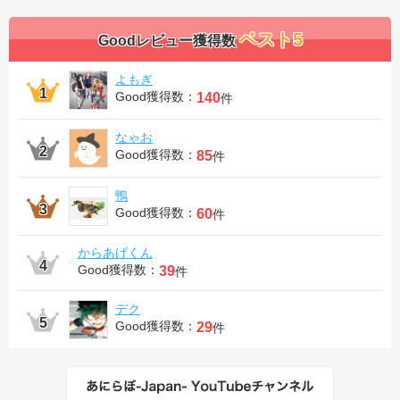
ベスト5
Goodレビュー獲得数
よもぎ
Good獲得数：
140
件
なゃお
Good獲得数：
85
件
鴨
Good獲得数：
60
件
からあげくん
Good獲得数：
39
件
デク
Good獲得数：
29
件