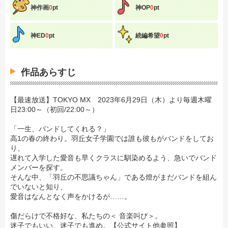
神作画
0
pt
神OP
0
pt
神ED
0
pt
続編希望
0
pt
作品あらすじ
【最速放送】TOKYO MX 2023年6月29日（木）より毎週木曜
日23:00～（初回/22:00～）
「一生、バンドしてくれる？」
高1の春の終わり。羽丘女子学園では誰も彼もがバンドをしてお
り、
遅れて入学した愛音も早くクラスに馴染めるよう、急いでバンド
メンバーを探す。
そんな中、「羽丘の不思議ちゃん」である燈がまだバンドを組ん
でいないと知り、
愛音はなんとなく声をかけるが……。
傷だらけで不格好な、私たちの＜ 音楽叫び＞。
迷子でもいい、迷子でも進め。【公式サイト他参照】