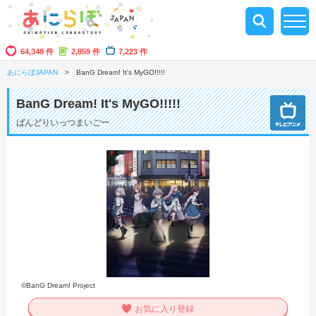
64,348 件
2,859 件
7,223 作
あにらぼJAPAN
BanG Dream! It's MyGO!!!!!
BanG Dream! It's MyGO!!!!!
ばんどりいっつまいごー
©BanG Dream! Project
お気に入り登録