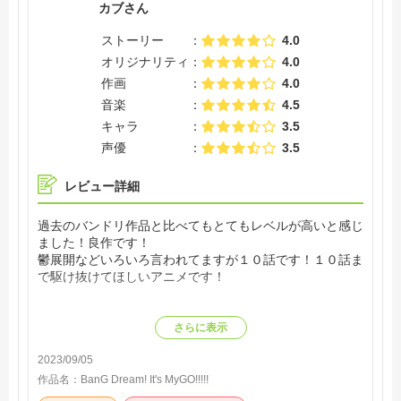
カブさん
ストーリー
4.0
オリジナリティ
4.0
作画
4.0
音楽
4.5
キャラ
3.5
声優
3.5
レビュー詳細
過去のバンドリ作品と比べてもとてもレベルが高いと感じ
ました！良作です！
鬱展開などいろいろ言われてますが１０話です！１０話ま
で駆け抜けてほしいアニメです！
さらに表示
2023/09/05
作品名：
BanG Dream! It's MyGO!!!!!