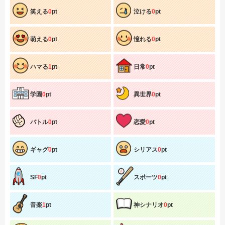
笑える
0
pt
泣ける
0
pt
萌える
0
pt
憧れる
0
pt
ハマる
1
pt
日常
0
pt
学園
0
pt
異世界
0
pt
バトル
0
pt
恋愛
0
pt
ギャグ
0
pt
シリアス
0
pt
SF
0
pt
スポーツ
0
pt
音楽
1
pt
神シナリオ
0
pt