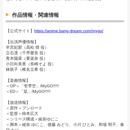
作品情報・関連情報
【公式サイト】
https://anime.bang-dream.com/mygo/
【出演声優情報】
羊宮妃那（高松 燈 役）
立石凛（千早愛音 役）
青木陽菜（要楽奈 役）
小日向美香（長崎そよ 役）
林鼓子（椎名立希 役）
【楽曲情報】
＜OP＞「壱雫空」/MyGO!!!!!
＜ED＞「栞」/MyGO!!!!!
【放送情報】
＜原作＞ブシロード
＜監督＞柿本広大
＜シリーズ構成＞綾奈ゆにこ
＜脚本＞綾奈 ゆにこ、後藤 みどり、小川 ひとみ、和場 明子、春