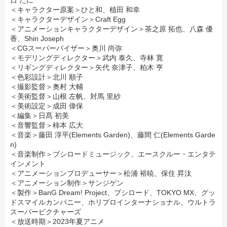
日 たに
＜キャラクター原案＞ひと和、植田 和幸
＜キャラクターデザイン＞Craft Egg
＜アニメーションキャラクターデザイン＞茶之原 拓也、八森 優
香、Shin Joseph
＜CGスーパーバイザー＞奥川 尚弥
＜モデリングディレクター＞武内 泰久、寺林 寛
＜リギングディレクター＞矢代 奈津子、柏木 亨
＜色彩設計＞北川 順子
＜撮影監督＞奥村 大輔
＜美術監督＞山根 左帆、対馬 里紗
＜美術設定＞成田 偉保
＜編集＞日髙 初美
＜音響監督＞柿本 広大
＜音楽＞藤田 淳平(Elements Garden)、藤間 仁(Elements Garde
n)
＜音楽制作＞ブシロードミュージック、エースクルー・エンタテ
インメント
＜アニメーションプロデューサー＞松浦 裕暁、保住 昇汰
＜アニメーション制作＞サンジゲン
＜製作＞BanG Dream! Project、ブシロード、TOKYO MX、グッ
ドスマイルカンパニー、ホリプロインターナショナル、ウルトラ
スーパーピクチャーズ
＜放送時期＞2023年夏アニメ