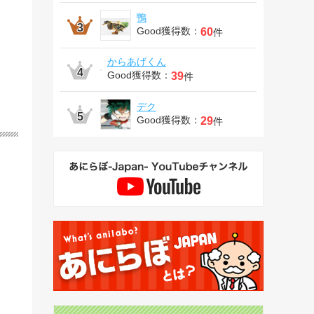
鴨
Good獲得数：
60
件
からあげくん
Good獲得数：
39
件
デク
Good獲得数：
29
件