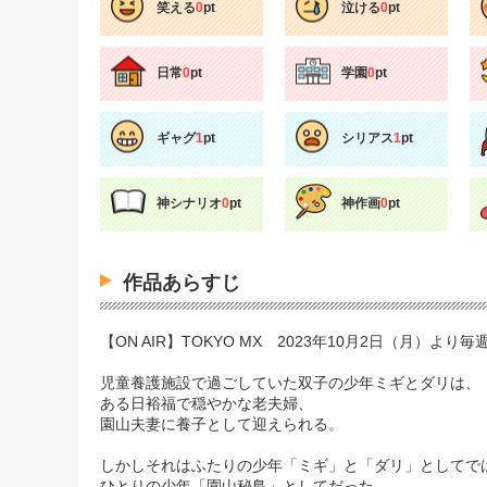
笑える
0
pt
泣ける
0
pt
日常
0
pt
学園
0
pt
ギャグ
1
pt
シリアス
1
pt
神シナリオ
0
pt
神作画
0
pt
作品あらすじ
【ON AIR】TOKYO MX 2023年10月2日（月）より毎
児童養護施設で過ごしていた双子の少年ミギとダリは、
ある日裕福で穏やかな老夫婦、
園山夫妻に養子として迎えられる。
しかしそれはふたりの少年「ミギ」と「ダリ」としてで
ひとりの少年「園山秘鳥」としてだった。