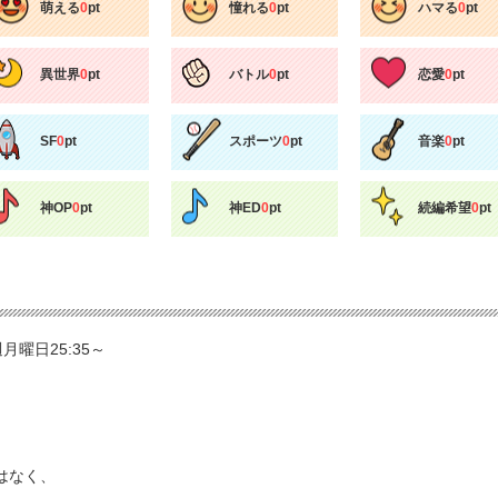
萌える
0
pt
憧れる
0
pt
ハマる
0
pt
異世界
0
pt
バトル
0
pt
恋愛
0
pt
SF
0
pt
スポーツ
0
pt
音楽
0
pt
神OP
0
pt
神ED
0
pt
続編希望
0
pt
週月曜日25:35～
はなく、