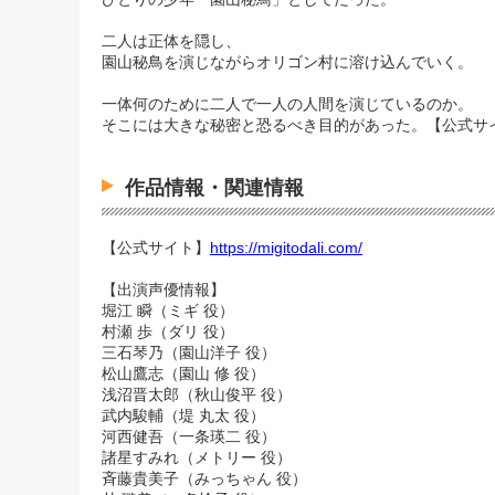
二人は正体を隠し、
園山秘鳥を演じながらオリゴン村に溶け込んでいく。
一体何のために二人で一人の人間を演じているのか。
そこには大きな秘密と恐るべき目的があった。【公式サ
作品情報・関連情報
【公式サイト】
https://migitodali.com/
【出演声優情報】
堀江 瞬（ミギ 役）
村瀬 歩（ダリ 役）
三石琴乃（園山洋子 役）
松山鷹志（園山 修 役）
浅沼晋太郎（秋山俊平 役）
武内駿輔（堤 丸太 役）
河西健吾（一条瑛二 役）
諸星すみれ（メトリー 役）
斉藤貴美子（みっちゃん 役）