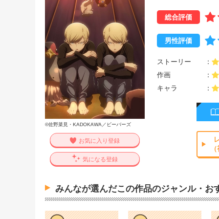
総合評価
男性評価
ストーリー
作画
キャラ
©佐野菜見・KADOKAWA／ビーバーズ
お気に入り登録
（
気になる登録
みんなが選んだこの作品のジャンル・お