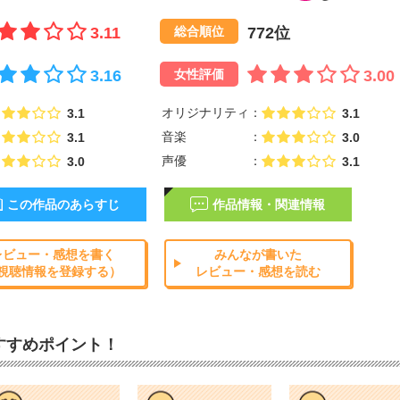
3.11
772位
総合順位
3.16
3.00
女性評価
オリジナリティ
3.1
3.1
音楽
3.1
3.0
声優
3.0
3.1
この作品のあらすじ
作品情報・関連情報
レビュー・感想を書く
みんなが書いた
視聴情報を登録する）
レビュー・感想を読む
すすめポイント！