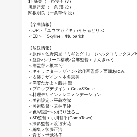
朴 璐美（一条怜子 役）
川島得愛（一条 瑛 役）
関根明良（一条華怜 役）
【楽曲情報】
＜OP＞「ユウマガドキ」/そらるとりぶ
＜ED＞「Skyline」/Nulbarich
【放送情報】
＜原作＞佐野菜見『ミギとダリ』（ハルタコミックス／KA
＜監督×シリーズ構成×音響監督＞まんきゅう
＜副監督＞榎本 守
＜キャラクターデザイン×総作画監督＞西畑あゆみ
＜衣装デザイン＞本多恵美
＜満若たかよ＞藤井 望
＜プロップデザイン＞Color&Smile
＜料理デザイン＞レコメンデーション
＜美術設定＞平義樹弥
＜美術監督＞若林里紗
＜色彩設計＞のぼりはるこ
＜3D監督＞小川耕平(CompTown)
＜撮影監督＞渡辺実花
＜編集＞後藤正浩
＜音楽＞世武裕子