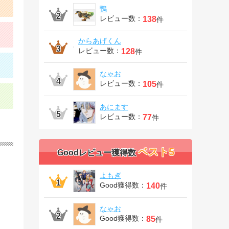
鴨
レビュー数：
138
件
からあげくん
レビュー数：
128
件
なゃお
レビュー数：
105
件
あにます
レビュー数：
77
件
ベスト5
Goodレビュー獲得数
よもぎ
Good獲得数：
140
件
なゃお
Good獲得数：
85
件