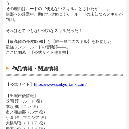
う。
その理由はルードの〝使えないスキル〟とされたが……。
故郷への帰還中、助けた少女により、ルードの未知なるスキルが
判明。
それはとてつもない強力なスキルだった！
【最高値の外皮9999】と【唯一無二のスキル】を駆使した
最強タンク・ルードの冒険譚――。
ここに開幕！【公式サイト他参照】
作品情報・関連情報
【公式サイト】
https://www.saikyo-tank.com/
【出演声優情報】
笠間 淳（ルード 役）
本渡 楓（ニン 役）
市ノ瀬加那（ルナ 役）
小倉 唯（マニシア 役）
大橋彩香（リリア 役）
優木かな（リリィ 役）