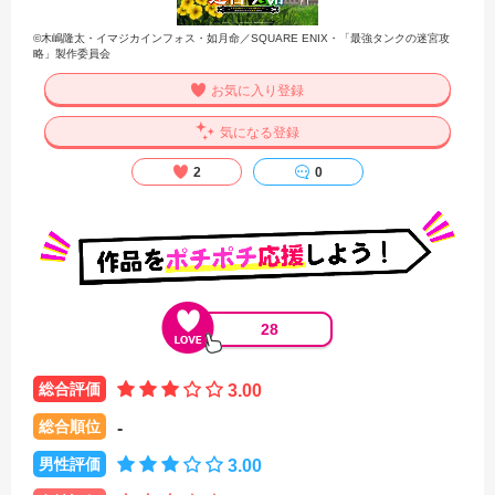
©木嶋隆太・イマジカインフォス・如月命／SQUARE ENIX・「最強タンクの迷宮攻
略」製作委員会
お気に入り登録
気になる登録
2
0
28
総合評価
3.00
総合順位
-
男性評価
3.00