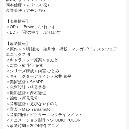
岡本信彦（マリウス 役）
久野美咲（アモン 役）
【楽曲情報】
＜OP＞「Brave」/いれいす
＜ED＞「夢の中で」/いれいす
【放送情報】
＜原作＞木嶋 隆太・如月命 掲載「マンガUP︕」スクウェア・
エニックス刊
＜キャラクター原案＞さんど
＜監督＞熨斗谷 充孝
＜シリーズ構成＞雨宮 ひとみ
＜キャラクターデザイン＞永井 泰平
＜美術監督＞SHARP
＜色彩設計＞猪又菜美
＜撮影監督＞西村徹也
＜編集＞新見元希
＜音響監督＞えびなやすのり
＜音楽＞Mao Yamamoto
＜音楽制作＞ビクターエンタテインメント
＜アニメーション製作＞STUDIO POLON
＜放送時期＞2024年冬アニメ