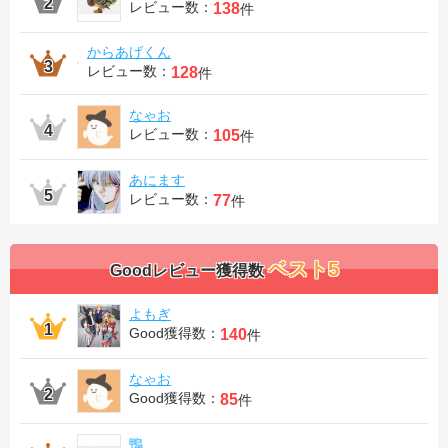
レビュー数：
138
件
からあげくん
レビュー数：
128
件
なゃお
レビュー数：
105
件
あにます
レビュー数：
77
件
ベスト5
Goodレビュー獲得数
よもぎ
Good獲得数：
140
件
なゃお
Good獲得数：
85
件
鴨