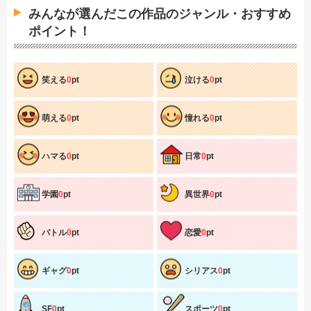
みんなが選んだこの作品のジャンル・おすすめ
ポイント！
笑える
0
pt
泣ける
0
pt
萌える
0
pt
憧れる
0
pt
ハマる
0
pt
日常
0
pt
学園
0
pt
異世界
0
pt
バトル
0
pt
恋愛
0
pt
ギャグ
0
pt
シリアス
0
pt
SF
0
pt
スポーツ
0
pt