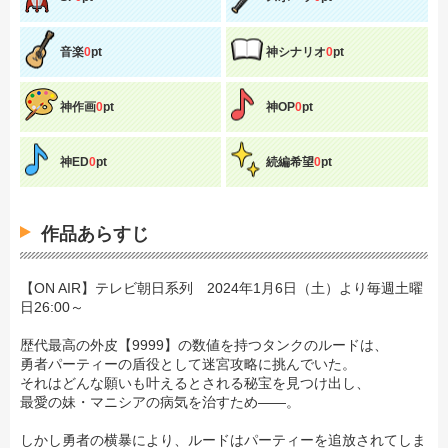
音楽
0
pt
神シナリオ
0
pt
神作画
0
pt
神OP
0
pt
神ED
0
pt
続編希望
0
pt
作品あらすじ
【ON AIR】テレビ朝日系列 2024年1月6日（土）より毎週土曜
日26:00～
歴代最高の外皮【9999】の数値を持つタンクのルードは、
勇者パーティーの盾役として迷宮攻略に挑んでいた。
それはどんな願いも叶えるとされる秘宝を見つけ出し、
最愛の妹・マニシアの病気を治すため――。
しかし勇者の横暴により、ルードはパーティーを追放されてしま