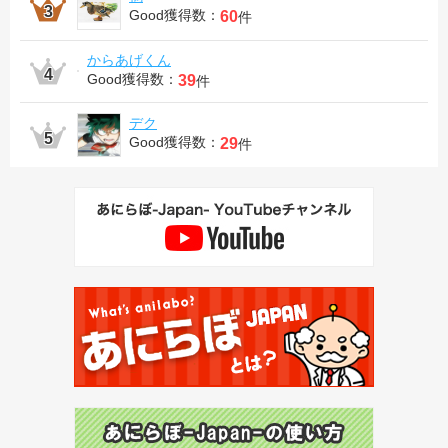
Good獲得数：
60
件
からあげくん
Good獲得数：
39
件
デク
Good獲得数：
29
件