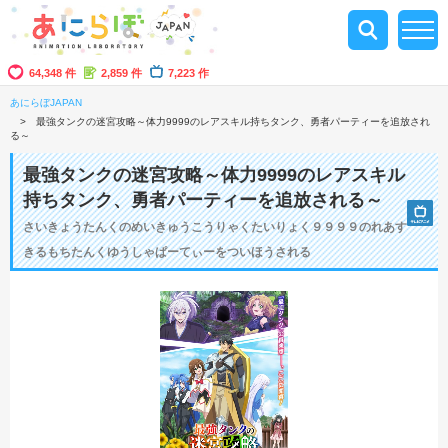
64,348 件
2,859 件
7,223 作
あにらぼJAPAN
最強タンクの迷宮攻略～体力9999のレアスキル持ちタンク、勇者パーティーを追放され
る～
最強タンクの迷宮攻略～体力9999のレアスキル
持ちタンク、勇者パーティーを追放される～
さいきょうたんくのめいきゅうこうりゃくたいりょく９９９９のれあす
きるもちたんくゆうしゃぱーてぃーをついほうされる