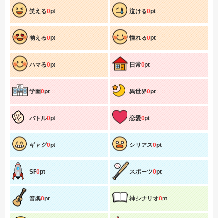
笑える
0
pt
泣ける
0
pt
萌える
0
pt
憧れる
0
pt
ハマる
0
pt
日常
0
pt
学園
0
pt
異世界
0
pt
バトル
0
pt
恋愛
0
pt
ギャグ
0
pt
シリアス
0
pt
SF
0
pt
スポーツ
0
pt
音楽
0
pt
神シナリオ
0
pt