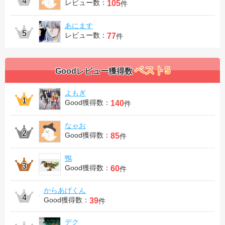
レビュー数：
105
件
あにます
レビュー数：
77
件
ベスト5
Goodレビュー獲得数
よもぎ
Good獲得数：
140
件
なゃお
Good獲得数：
85
件
鴨
Good獲得数：
60
件
からあげくん
Good獲得数：
39
件
デク