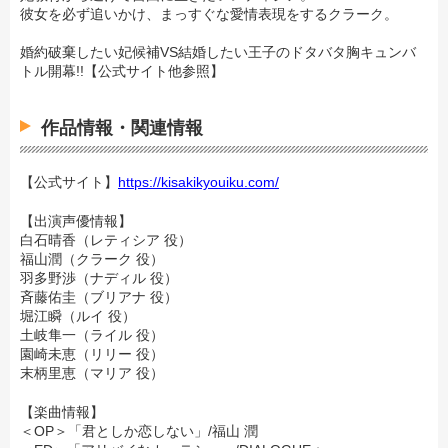
彼女を必ず追いかけ、まっすぐな愛情表現をするクラーク。
婚約破棄したい妃候補VS結婚したい王子のドタバタ胸キュンバ
トル開幕!!【公式サイト他参照】
作品情報・関連情報
【公式サイト】
https://kisakikyouiku.com/
【出演声優情報】
白石晴香（レティシア 役）
福山潤（クラーク 役）
羽多野渉（ナディル 役）
斉藤佑圭（ブリアナ 役）
堀江瞬（ルイ 役）
土岐隼一（ライル 役）
園崎未恵（リリー 役）
末柄里恵（マリア 役）
【楽曲情報】
＜OP＞「君としか恋しない」/福山 潤