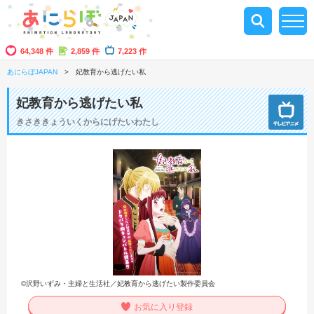
64,348 件
2,859 件
7,223 作
あにらぼJAPAN
妃教育から逃げたい私
妃教育から逃げたい私
きさききょういくからにげたいわたし
©沢野いずみ・主婦と生活社／妃教育から逃げたい製作委員会
お気に入り登録