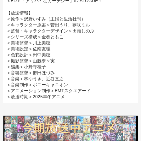
＜ED＞「アリバイなカーテシー」/DIALOGUE＋
【放送情報】
＜原作＞沢野いずみ（主婦と生活社刊）
＜キャラクター原案＞菅田うり、夢咲ミル
＜監督・キャラクターデザイン＞田頭しのぶ
＜シリーズ構成＞金巻ともこ
＜美術監督＞川上美穂
＜美術設定＞佐南友理
＜色彩設計＞田中美穂
＜撮影監督＞山脇奈々実
＜編集＞小野寺桂子
＜音響監督＞郷田ほづみ
＜音楽＞林ゆうき、近谷直之
＜音楽制作＞ポニーキャニオン
＜アニメーション制作＞EMTスクエアード
＜放送時期＞2025年冬アニメ