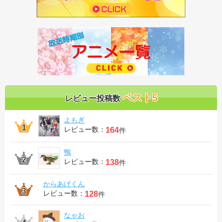
ベスト5
レビュー投稿数
よもぎ
レビュー数：
164
件
鴨
レビュー数：
138
件
からあげくん
レビュー数：
128
件
なゃお