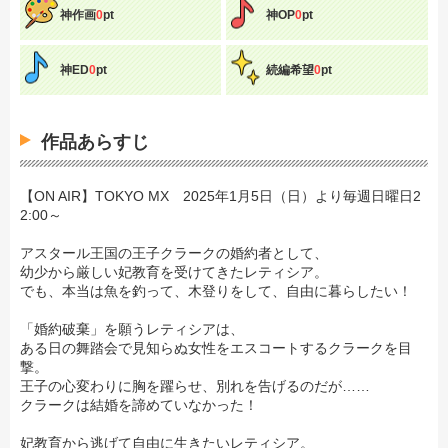
神作画
0
pt
神OP
0
pt
神ED
0
pt
続編希望
0
pt
作品あらすじ
【ON AIR】TOKYO MX 2025年1月5日（日）より毎週日曜日2
2:00～
アスタール王国の王子クラークの婚約者として、
幼少から厳しい妃教育を受けてきたレティシア。
でも、本当は魚を釣って、木登りをして、自由に暮らしたい！
「婚約破棄」を願うレティシアは、
ある日の舞踏会で見知らぬ女性をエスコートするクラークを目
撃。
王子の心変わりに胸を躍らせ、別れを告げるのだが……
クラークは結婚を諦めていなかった！
妃教育から逃げて自由に生きたいレティシア。