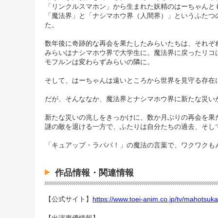
「リンクルスマホン」から生まれた妖精のはーちゃんと
「魔法界」と「ナシマホウ界（人間界）」というふたつ
た。
数年後に奇跡的な再会を果たしたみらいたちは、それぞ
みらいはナシマホウ界で大学生に。魔法界に戻ったリコ
モフルンは変わらずみらいの隣に。
そして、はーちゃんは遠いところから世界を見守る存在
だが、そんななか、魔法界とナシマホウ界に新たな災い
新たな災いの兆しをきっかけに、数か月ぶりの再会を果
謎の敵を退ける一方で、ふたりは自分たちの過去、そし
「キュアップ・ラパパ！」の魔法の言葉で、ワクワクも
作品情報・関連情報
【公式サイト】
https://www.toei-anim.co.jp/tv/mahotsuk