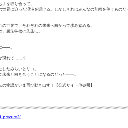
も手を取り合って、
の世界に迫った混沌を退ける。しかしそれはみんなの別離を伴うものだ
れの世界で、それぞれの未来へ向かって歩み始める。
は、魔法学校の先生に。
に――。
が現れて……？
たしたみらいとリコ。
て未来と向き合うことになるのだった――。
んの物語がいま再び動き出す！【公式サイト他参照】
ai_precure2/