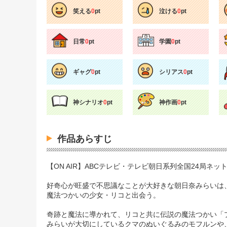
笑える
0
pt
泣ける
0
pt
日常
0
pt
学園
0
pt
ギャグ
0
pt
シリアス
0
pt
神シナリオ
0
pt
神作画
0
pt
作品あらすじ
【ON AIR】ABCテレビ・テレビ朝日系列全国24局ネット
好奇心が旺盛で不思議なことが大好きな朝日奈みらいは
魔法つかいの少女・リコと出会う。
奇跡と魔法に導かれて、リコと共に伝説の魔法つかい「
みらいが大切にしているクマのぬいぐるみのモフルンや