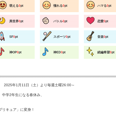
萌える
0
pt
憧れる
0
pt
ハマる
0
pt
異世界
0
pt
バトル
0
pt
恋愛
0
pt
SF
0
pt
スポーツ
0
pt
音楽
0
pt
神OP
0
pt
神ED
0
pt
続編希望
0
pt
 2025年1月11日（土）より毎週土曜26:00～
、中学2年生になる春休み、
プリキュア」に変身！
、