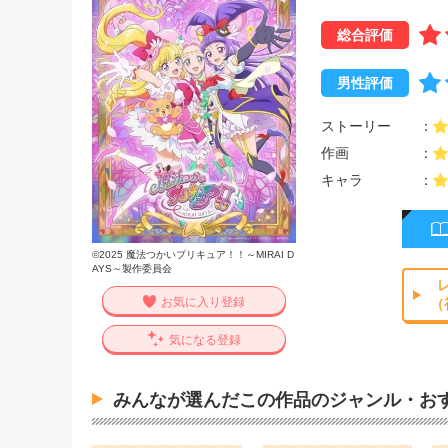
総合評価
男性評価
ストーリー
作画
キャラ
©2025 魔法つかいプリキュア！！～MIRAI D
AYS～製作委員会
お気に入り登録
（
気になる登録
みんなが選んだこの作品のジャンル・お