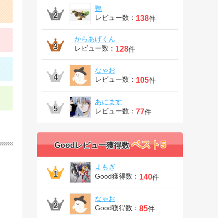
鴨
レビュー数：
138
件
からあげくん
レビュー数：
128
件
なゃお
レビュー数：
105
件
あにます
レビュー数：
77
件
ベスト5
Goodレビュー獲得数
よもぎ
Good獲得数：
140
件
なゃお
Good獲得数：
85
件