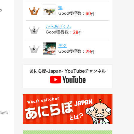
鴨
っ
Good獲得数：
60
件
からあげくん
Good獲得数：
39
件
デク
Good獲得数：
29
件