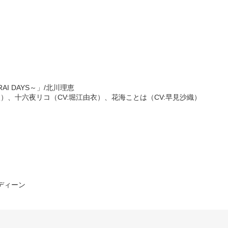
AI DAYS～」/北川理恵
依）、十六夜リコ（CV:堀江由衣）、花海ことは（CV:早見沙織）
ディーン