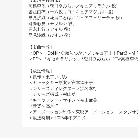
【出演声優情報】
高橋李依（朝日奈みらい／キュアミラクル 役）
堀江由衣（十六夜リコ／キュアマジカル 役）
早見沙織（花海ことは／キュアフェリーチェ 役）
齋藤彩夏（モフルン 役）
豊永利行（アイル 役）
早見沙織（ひすい 役）
【楽曲情報】
＜OP＞「Dokkin◇魔法つかいプリキュア！！Part3～MIR
＜ED＞「キセキラリンク」/ 朝日奈みらい（CV:高橋李
【放送情報】
＜原作＞東堂いづみ
＜キャラクター原案＞宮本絵美子
＜シリーズディレクター＞浜名孝行
＜シリーズ構成＞村山功
＜キャラクターデザイン＞袖山麻美
＜音楽＞高木洋
＜アニメーション制作＞東映アニメーション・スタジオ
＜放送時期＞2025年冬アニメ