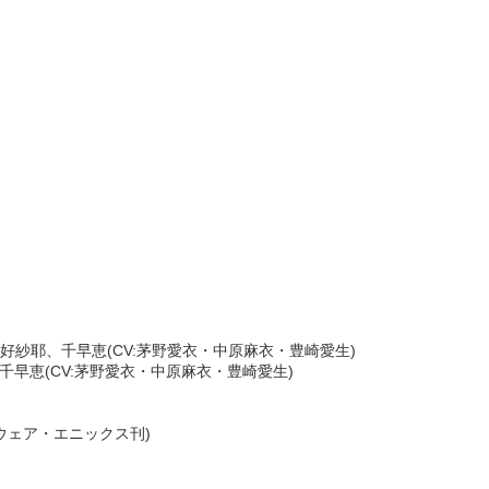
好紗耶、千早恵(CV:茅野愛衣・中原麻衣・豊崎愛生)
千早恵(CV:茅野愛衣・中原麻衣・豊崎愛生)
ウェア・エニックス刊)