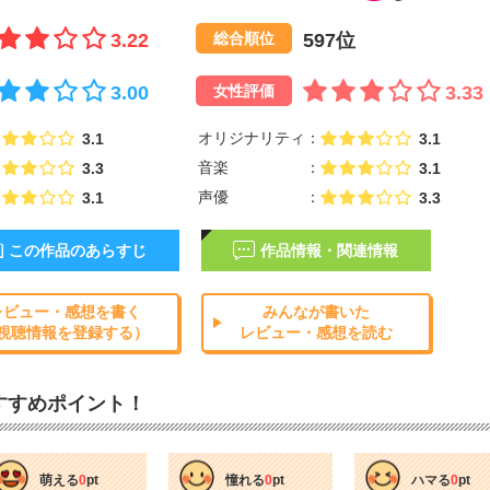
3.22
597位
総合順位
3.00
3.33
女性評価
オリジナリティ
3.1
3.1
音楽
3.3
3.1
声優
3.1
3.3
この作品のあらすじ
作品情報・関連情報
レビュー・感想を書く
みんなが書いた
視聴情報を登録する）
レビュー・感想を読む
すすめポイント！
萌える
0
pt
憧れる
0
pt
ハマる
0
pt