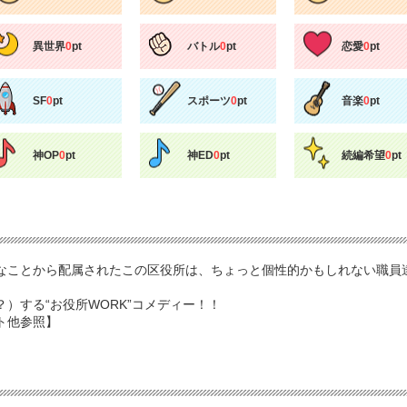
異世界
0
pt
バトル
0
pt
恋愛
0
pt
SF
0
pt
スポーツ
0
pt
音楽
0
pt
神OP
0
pt
神ED
0
pt
続編希望
0
pt
なことから配属されたこの区役所は、ちょっと個性的かもしれない職員
）する“お役所WORK”コメディー！！
ト他参照】