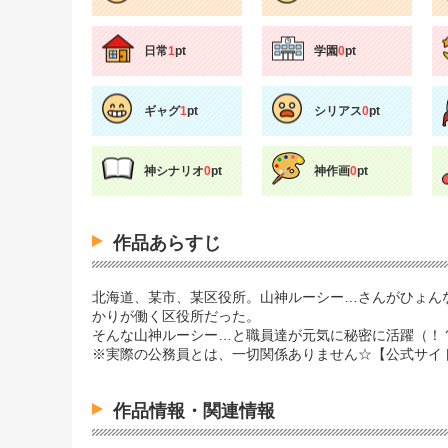
日常
1
pt
学園
0
pt
ギャグ
1
pt
シリアス
0
pt
神シナリオ
0
pt
神作画
0
pt
作品あらすじ
北海道、某市、某区役所。山神ルーシー…さんがひょん
かりが働く区役所だった。
そんな山神ルーシー…と職員達が元気に秘密に活躍（！？
※実際の公務員とは、一切関係ありません☆【公式サイ
作品情報・関連情報