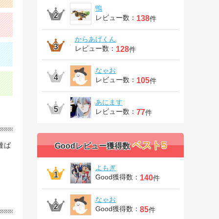
鴨
レビュー数：
138
件
からあげくん
レビュー数：
128
件
なゃお
レビュー数：
105
件
あにます
レビュー数：
77
件
ベスト5
達ば
Goodレビュー獲得数
よもぎ
Good獲得数：
140
件
なゃお
Good獲得数：
85
件