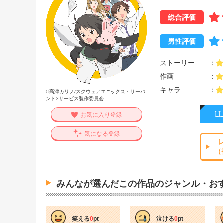
総合評価
男性評価
ストーリー
作画
キャラ
©高津カリノ/スクウェアエニックス・サーバ
ント×サービス製作委員会
お気に入り登録
気になる登録
（
みんなが選んだこの作品のジャンル・お
笑える
0
pt
泣ける
0
pt