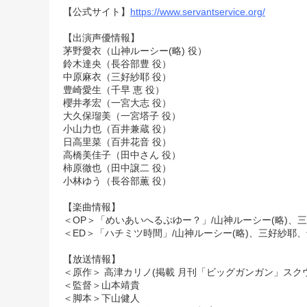
【公式サイト】
https://www.servantservice.org/
【出演声優情報】
茅野愛衣
（山神ルーシー(略) 役）
鈴木達央
（長谷部豊 役）
中原麻衣
（三好紗耶 役）
豊崎愛生
（千早 恵 役）
櫻井孝宏（一宮大志 役）
大久保瑠美（一宮塔子 役）
小山力也（百井兼蔵 役）
日高里菜
（百井花音 役）
高橋美佳子
（田中さん 役）
柿原徹也
（
田中譲二
役）
小林ゆう
（長谷部薫 役）
【楽曲情報】
＜OP＞「めいあいへるぷゆー？」/山神ルーシー(略)、三
＜ED＞「ハチミツ時間」/山神ルーシー(略)、三好紗耶、
【放送情報】
＜原作＞ 高津カリノ(掲載 月刊「ビッグガンガン」スク
＜監督＞山本靖貴
＜脚本＞下山健人