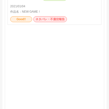
か思いつつ普通に面白いからオススメですよ～。
2021/01/04
作品名：
NEW GAME！
Good!!
ネタバレ・不適切報告