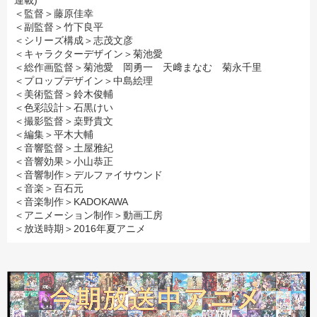
連載)
＜監督＞藤原佳幸
＜副監督＞竹下良平
＜シリーズ構成＞志茂文彦
＜キャラクターデザイン＞菊池愛
＜総作画監督＞菊池愛 岡勇一 天﨑まなむ 菊永千里
＜プロップデザイン＞中島絵理
＜美術監督＞鈴木俊輔
＜色彩設計＞石黒けい
＜撮影監督＞桒野貴文
＜編集＞平木大輔
＜音響監督＞土屋雅紀
＜音響効果＞小山恭正
＜音響制作＞デルファイサウンド
＜音楽＞百石元
＜音楽制作＞KADOKAWA
＜アニメーション制作＞動画工房
＜放送時期＞2016年夏アニメ