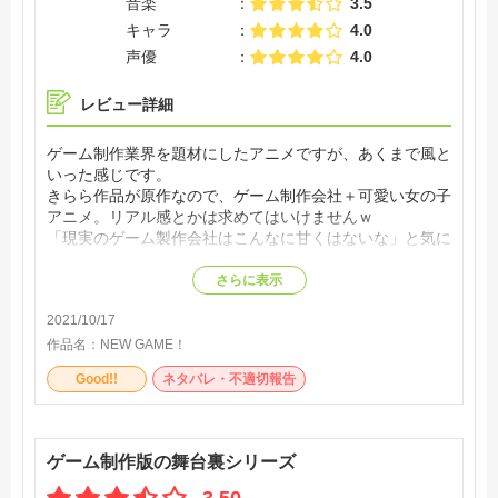
音楽
3.5
キャラ
4.0
声優
4.0
レビュー詳細
ゲーム制作業界を題材にしたアニメですが、あくまで風と
いった感じです。
きらら作品が原作なので、ゲーム制作会社＋可愛い女の子
アニメ。リアル感とかは求めてはいけませんｗ
「現実のゲーム製作会社はこんなに甘くはないな」と気に
なってしまいます。
ゲーム制作会社に入社した新社会人の女の子の日常系アニ
さらに表示
メが正しい感じです。
2021/10/17
何も考えないで見る可愛いアニメとしては良かったです
が、アニメ作品全体の評価で見ると特別良くもなく、悪い
作品名：
NEW GAME！
わけでもないといった感想です。
Good!!
ネタバレ・不適切報告
ゲーム制作版の舞台裏シリーズ
3.50