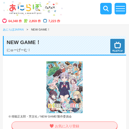
64,348 件
2,859 件
7,223 作
あにらぼJAPAN
NEW GAME！
NEW GAME！
にゅーげーむ！
© 得能正太郎・芳文社／NEW GAME!製作委員会
お気に入り登録