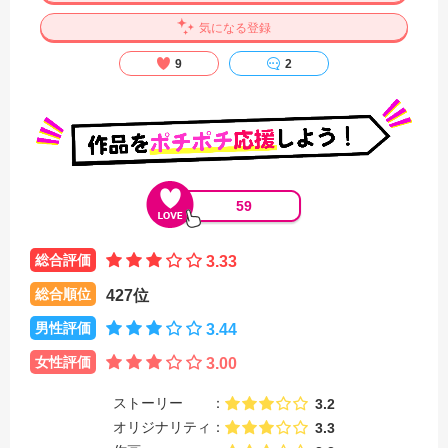
気になる登録
9
2
59
総合評価
3.33
総合順位
427位
男性評価
3.44
女性評価
3.00
ストーリー
3.2
オリジナリティ
3.3