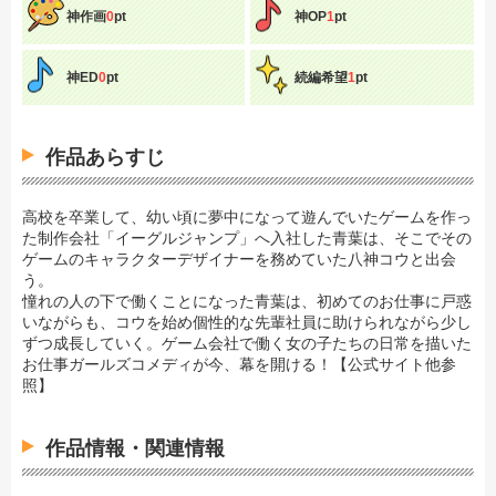
神作画
0
pt
神OP
1
pt
神ED
0
pt
続編希望
1
pt
作品あらすじ
高校を卒業して、幼い頃に夢中になって遊んでいたゲームを作っ
た制作会社「イーグルジャンプ」へ入社した青葉は、そこでその
ゲームのキャラクターデザイナーを務めていた八神コウと出会
う。
憧れの人の下で働くことになった青葉は、初めてのお仕事に戸惑
いながらも、コウを始め個性的な先輩社員に助けられながら少し
ずつ成長していく。ゲーム会社で働く女の子たちの日常を描いた
お仕事ガールズコメディが今、幕を開ける！【公式サイト他参
照】
作品情報・関連情報