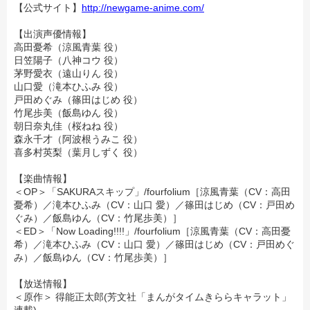
【公式サイト】
http://newgame-anime.com/
【出演声優情報】
高田憂希（涼風青葉 役）
日笠陽子（八神コウ 役）
茅野愛衣（遠山りん 役）
山口愛（滝本ひふみ 役）
戸田めぐみ（篠田はじめ 役）
竹尾歩美（飯島ゆん 役）
朝日奈丸佳（桜ねね 役）
森永千才（阿波根うみこ 役）
喜多村英梨（葉月しずく 役）
【楽曲情報】
＜OP＞「SAKURAスキップ」/fourfolium［涼風青葉（CV：高田
憂希）／滝本ひふみ（CV：山口 愛）／篠田はじめ（CV：戸田め
ぐみ）／飯島ゆん（CV：竹尾歩美）］
＜ED＞「Now Loading!!!!」/fourfolium［涼風青葉（CV：高田憂
希）／滝本ひふみ（CV：山口 愛）／篠田はじめ（CV：戸田めぐ
み）／飯島ゆん（CV：竹尾歩美）］
【放送情報】
＜原作＞ 得能正太郎(芳文社「まんがタイムきららキャラット」