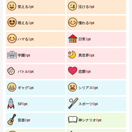
笑える
2
pt
泣ける
0
pt
萌える
1
pt
憧れる
0
pt
ハマる
1
pt
日常
2
pt
学園
0
pt
異世界
0
pt
バトル
0
pt
恋愛
0
pt
ギャグ
1
pt
シリアス
0
pt
SF
0
pt
スポーツ
0
pt
音楽
0
pt
神シナリオ
0
pt