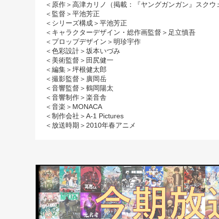
＜原作＞高津カリノ（掲載：『ヤングガンガン』スクウ
＜監督＞平池芳正
＜シリーズ構成＞平池芳正
＜キャラクターデザイン・総作画監督＞足立慎吾
＜プロップデザイン＞明珍宇作
＜色彩設計＞坂本いづみ
＜美術監督＞田尻健一
＜編集＞坪根健太郎
＜撮影監督＞廣岡岳
＜音響監督＞鶴岡陽太
＜音響制作＞楽音舎
＜音楽＞MONACA
＜制作会社＞A-1 Pictures
＜放送時期＞2010年春アニメ