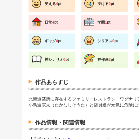
笑える
4
pt
泣ける
0
pt
日常
4
pt
学園
1
pt
ギャグ
4
pt
シリアス
0
pt
神シナリオ
0
pt
神作画
2
pt
作品あらすじ
北海道某所に存在するファミリーレストラン「ワグナリ
小鳥遊宗太（たかなしそうた）と店員達が元気に危険に
作品情報・関連情報