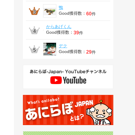
鴨
Good獲得数：
60
件
からあげくん
Good獲得数：
39
件
デク
Good獲得数：
29
件