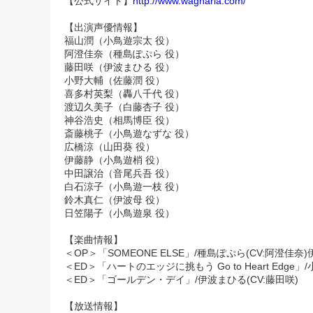
【公式サイト】
http://www.wagnaria.com/
【出演声優情報】
福山潤（小鳥遊宗太 役）
阿澄佳奈（種島ぽぷら 役）
藤田咲（伊波まひる 役）
小野大輔（佐藤潤 役）
喜多村英梨（轟八千代 役）
渡辺久美子（白藤杏子 役）
神谷浩史（相馬博臣 役）
斎藤桃子（小鳥遊なずな 役）
広橋涼（山田葵 役）
伊藤静（小鳥遊梢 役）
中田譲治（音尾兵吾 役）
白石涼子（小鳥遊一枝 役）
鈴木真仁（伊波母 役）
日笠陽子（小鳥遊泉 役）
【楽曲情報】
＜OP＞「SOMEONE ELSE」/種島ぽぷら(CV:阿澄佳奈
＜ED＞「ハートのエッジに挑もう Go to Heart Edge
＜ED＞「ゴールデン・デイ」/伊波まひる(CV:藤田咲)
【放送情報】