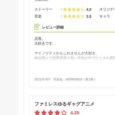
ストーリー
オリジナ
4.0
音楽
キャラ
3.5
レビュー詳細
店長。
大好きです。
マイノリティかもしれませんが大好き。
終始周りで恋愛濃度の高い空気の中でひときわ異
本当にちゃんとした大人なのだろうかと思わされ
個人的には一番魅力的です。
暴力と恋愛と暴食が支配する世界を是非ご堪能く
2021/07/07
作品名：
WORKING!!＜第1期＞
ファミレスゆるギャグアニメ
4.25