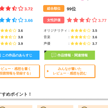
3.72
99位
総合順位
3.66
3.77
女性評価
オリジナリティ
3.6
3.5
音楽
3.8
3.6
声優
3.9
3.7
この作品のあらすじ
作品情報・関連情報
レビュー・感想を書く
みんなが書いた
視聴情報を登録する）
レビュー・感想を読む
すすめポイント！