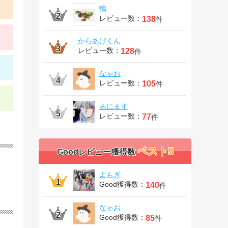
鴨
レビュー数：
138
件
からあげくん
レビュー数：
128
件
なゃお
レビュー数：
105
件
あにます
レビュー数：
77
件
ベスト5
Goodレビュー獲得数
】
よもぎ
Good獲得数：
140
件
なゃお
Good獲得数：
85
件