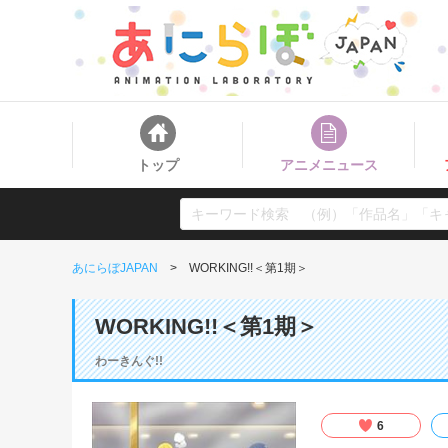
トップ
アニメニュース
あにらぼJAPAN
WORKING!!＜第1期＞
WORKING!!＜第1期＞
わーきんぐ!!
6