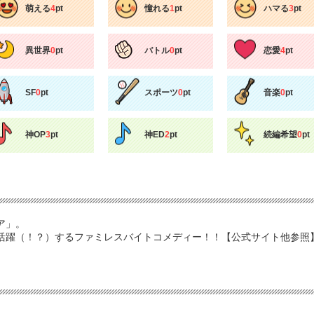
萌える
4
pt
憧れる
1
pt
ハマる
3
pt
異世界
0
pt
バトル
0
pt
恋愛
4
pt
SF
0
pt
スポーツ
0
pt
音楽
0
pt
神OP
3
pt
神ED
2
pt
続編希望
0
pt
ア」。
活躍（！？）するファミレスバイトコメディー！！【公式サイト他参照