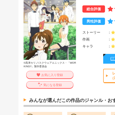
総合評価
男性評価
ストーリー
作画
キャラ
©高津カリノ/スクウェアエニックス・「WOR
KING!!」製作委員会
お気に入り登録
（
気になる登録
みんなが選んだこの作品のジャンル・お