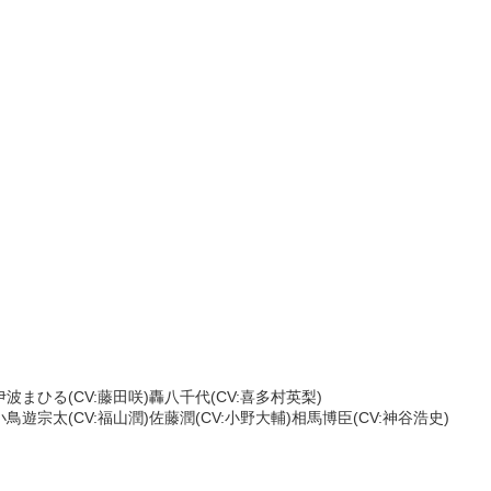
)伊波まひる(CV:藤田咲)轟八千代(CV:喜多村英梨)
」/小鳥遊宗太(CV:福山潤)佐藤潤(CV:小野大輔)相馬博臣(CV:神谷浩史)