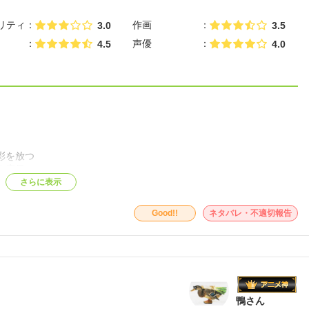
リティ
作画
3.0
3.5
声優
4.5
4.0
彩を放つ
る店長。
さらに表示
ださい。
Good!!
ネタバレ・不適切報告
鴨さん