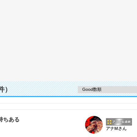
件）
持ちある
アナMさん