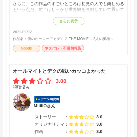
さらに、この作品のすごいところは初見の人でも楽しめる
という点だ。前半はしっかり世界観を説明していて置いて
けぼりにすることなく良かった。
さらに表示
2022/09/02
作品名：
僕のヒーローアカデミア THE MOVIE ～2人の英雄～
Good!!
ネタバレ・不適切報告
オールマイトとデクの戦いカッコよかった
3.00
視聴済み
MiiiiiOさん
ストーリー
3.0
オリジナリティ
3.0
作画
3.0