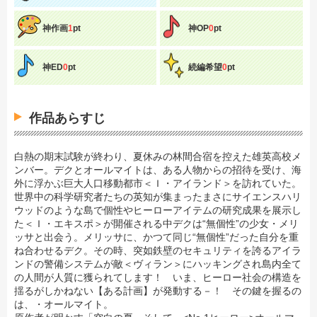
神作画
1
pt
神OP
0
pt
神ED
0
pt
続編希望
0
pt
作品あらすじ
白熱の期末試験が終わり、夏休みの林間合宿を控えた雄英高校メ
ンバー。デクとオールマイトは、ある人物からの招待を受け、海
外に浮かぶ巨大人口移動都市＜Ｉ・アイランド＞を訪れていた。
世界中の科学研究者たちの英知が集まったまさにサイエンスハリ
ウッドのような島で個性やヒーローアイテムの研究成果を展示し
た＜Ｉ・エキスポ＞が開催される中デクは“無個性”の少女・メリ
ッサと出会う。メリッサに、かつて同じ“無個性”だった自分を重
ね合わせるデク。その時、突如鉄壁のセキュリティを誇るアイラ
ンドの警備システムが敵＜ヴィラン＞にハッキングされ島内全て
の人間が人質に獲られてします！ いま、ヒーロー社会の構造を
揺るがしかねない【ある計画】が発動する－！ その鍵を握るの
は、・オールマイト。