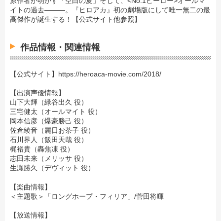
原作者が明かす「空白の夏」そして、<No.1ヒーロー>オールマ
イトの過去―――。『ヒロアカ』初の劇場版にして唯一無二の最
高傑作が誕生する！【公式サイト他参照】
作品情報・関連情報
【公式サイト】
https://heroaca-movie.com/2018/
【出演声優情報】
山下大輝（緑谷出久 役）
三宅健太（オールマイト 役）
岡本信彦（爆豪勝己 役）
佐倉綾音（麗日お茶子 役）
石川界人（飯田天哉 役）
梶裕貴（轟焦凍 役）
志田未来（メリッサ 役）
生瀬勝久（デヴィット 役）
【楽曲情報】
＜主題歌＞「ロングホープ・フィリア」/菅田将暉
【放送情報】