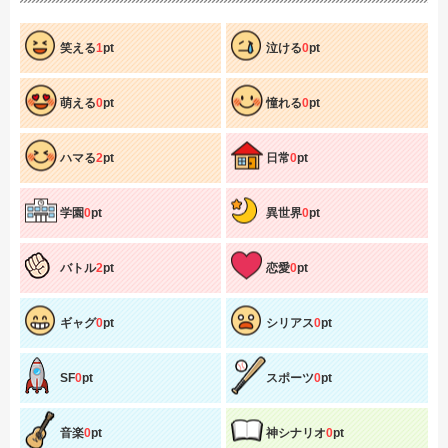
笑える
1
pt
泣ける
0
pt
萌える
0
pt
憧れる
0
pt
ハマる
2
pt
日常
0
pt
学園
0
pt
異世界
0
pt
バトル
2
pt
恋愛
0
pt
ギャグ
0
pt
シリアス
0
pt
SF
0
pt
スポーツ
0
pt
音楽
0
pt
神シナリオ
0
pt