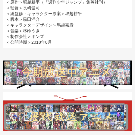
＜原作＞堀越耕平（「週刊少年ジャンプ」集英社刊）
＜監督＞長崎健司
＜総監修・キャラクター原案＞堀越耕平
＜脚本＞黒田洋介
＜キャラクターデザイン＞馬越嘉彦
＜音楽＞林ゆうき
＜制作会社＞ボンズ
＜公開時期＞2018年8月
ヒロアカ