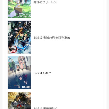
葬送のフリーレン
劇場版 鬼滅の刃 無限列車編
SPY×FAMILY
劇場版 呪術廻戦 0