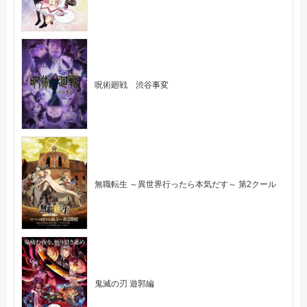
呪術廻戦 渋谷事変
無職転生 ～異世界行ったら本気だす～ 第2クール
鬼滅の刃 遊郭編