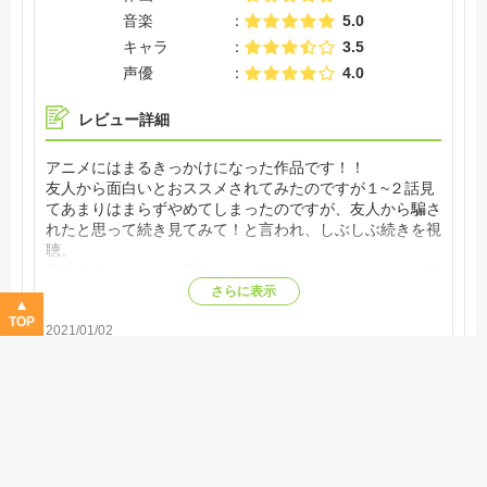
音楽
5.0
キャラ
3.5
声優
4.0
レビュー詳細
アニメにはまるきっかけになった作品です！！
友人から面白いとおススメされてみたのですが１~２話見
てあまりはまらずやめてしまったのですが、友人から騙さ
れたと思って続き見てみて！と言われ、しぶしぶ続きを視
聴。
魔法少女のかわいい系アニメは興味なかったのですが、話
が進んでいくうちに予想もしない展開にびっくりしてしま
さらに表示
いました！
TOP
2021/01/02
結局中断したところから最後まで止まらず一気見してしま
い見てよかったと友人に感謝！(笑)
作品名：
魔法少女まどか☆マギカ
神アニメと呼ばれる理由がわかりました！！
ヒプノシスマイク -Division Rap Battle- Rhyme A
nima