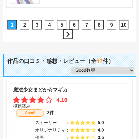
1
2
3
4
5
6
7
8
9
10
作品の口コミ・感想・レビュー（全
47
件）
魔法少女まどか☆マギカ
4.16
視聴済み
3件
Good!
ストーリー
5.0
オリジナリティ
4.0
作画
3.5