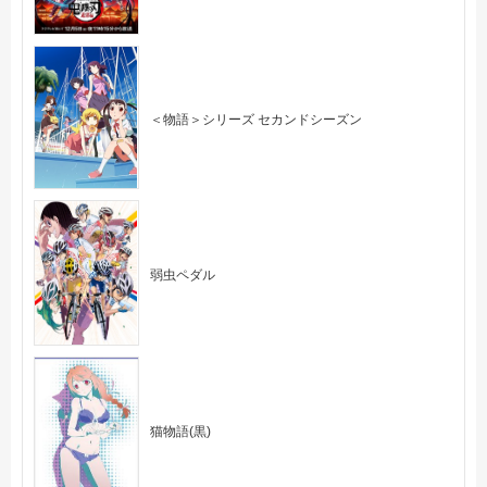
＜物語＞シリーズ セカンドシーズン
弱虫ペダル
猫物語(黒)