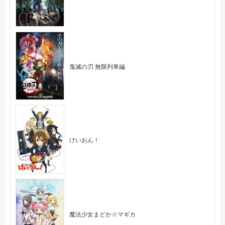
鬼滅の刃 無限列車編
けいおん！
魔法少女まどか☆マギカ