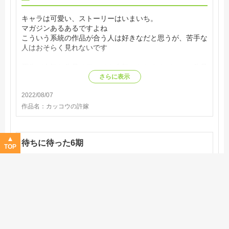
キャラは可愛い、ストーリーはいまいち。
マガジンあるあるですよね
こういう系統の作品が合う人は好きなだと思うが、苦手な
人はおそらく見れないです
原作が人気な作品はアニメも人気になりますが、この作品
はあんまりそうじゃないのか？
さらに表示
オープニングがYouTubeで公開されてるが全然伸びてな
2022/08/07
い。もうこれが全てを表してるよね
作品名：
カッコウの許嫁
待ちに待った6期
TOP
4.00
視聴済み
1件
Good!
ストーリー
4.0
オリジナリティ
3.5
作画
4.5