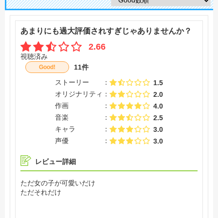
あまりにも過大評価されすぎじゃありませんか？
2.66
視聴済み
11件
Good!
ストーリー
1.5
オリジナリティ
2.0
作画
4.0
音楽
2.5
キャラ
3.0
声優
3.0
レビュー詳細
ただ女の子が可愛いだけ
ただそれだけ