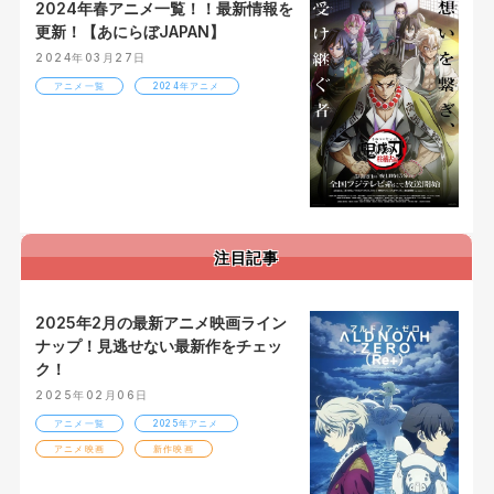
2024年春アニメ一覧！！最新情報を
更新！【あにらぼJAPAN】
2024年03月27日
アニメ一覧
2024年アニメ
注目記事
2025年2月の最新アニメ映画ライン
ナップ！見逃せない最新作をチェッ
ク！
2025年02月06日
アニメ一覧
2025年アニメ
アニメ映画
新作映画