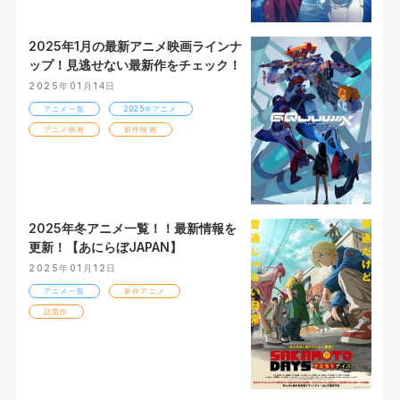
2025年1月の最新アニメ映画ラインナ
ップ！見逃せない最新作をチェック！
2025年01月14日
アニメ一覧
2025年アニメ
アニメ映画
新作映画
2025年冬アニメ一覧！！最新情報を
更新！【あにらぼJAPAN】
2025年01月12日
アニメ一覧
新作アニメ
話題作