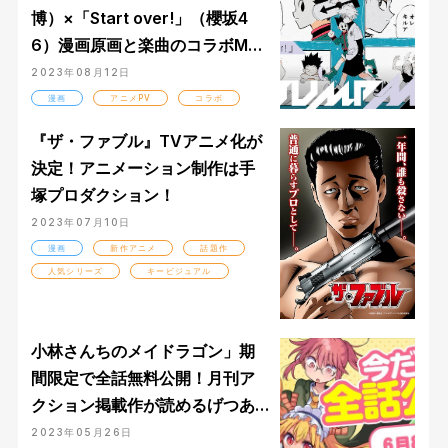
博）×「Start over!」（櫻坂4
6）漫画原画と楽曲のコラボMV
がジャンプチャンネルにて8月13
2023年08月12日
日（日）20時より公開決定！
漫画
アニメPV
コラボ
『ザ・ファブル』TVアニメ化が
決定！アニメーション制作は手
塚プロダクション！
2023年07月10日
漫画
新作アニメ
話題作
人気シリーズ
キービジュアル
小林さんちのメイドラゴン」期
間限定で全話無料公開！月刊ア
クション掲載作が読めるげつあ
くWEBへ急げ！
2023年05月26日