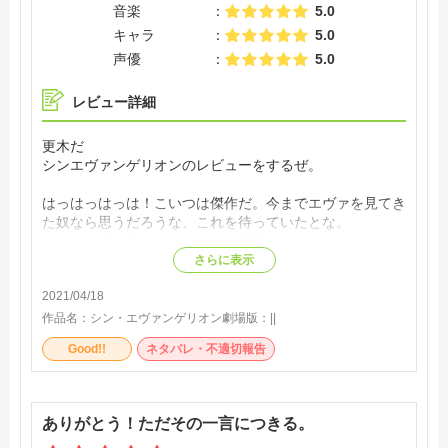
音楽
5.0
キャラ
5.0
声優
5.0
レビュー詳細
更木だ
シンエヴァンゲリオンのレビューをするぜ。
はっはっはっは！こいつは傑作だ。今までエヴァを見てき
た奴なら思うだろうな、これを待っていたとな。
ただな、見た後にこの俺が放心状態になってしまったぜ。
そのぐらいエヴァってやつは俺の魂に刻まれていたんだ
さらに表示
な！なあやちる！？
2021/04/18
新劇場版になってから色々謎があったが全部この一本でま
とめてしまうとはほんと庵野は最高だな！！
作品名：
シン・エヴァンゲリオン劇場版：||
ただこの楽しみがもう味わえないと思うとよ、なんだか寂
Good!!
ネタバレ・不適切報告
しい気分にもなるぜ。
まだ見ていない奴はよ、まず旧アニメから入れ！そのあと
劇場版全部見た後にこの映画を見ろ！
俺らチルドレン達の気持ちがわかるからよ
ありがとう！ただその一言につきる。