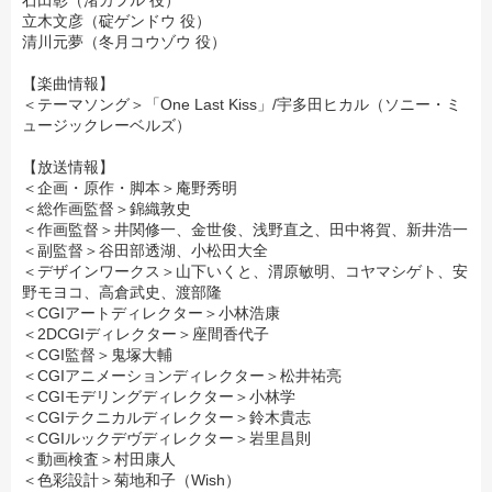
石田彰（渚カヲル 役）
立木文彦（碇ゲンドウ 役）
清川元夢（冬月コウゾウ 役）
【楽曲情報】
＜テーマソング＞「One Last Kiss」/宇多田ヒカル（ソニー・ミ
ュージックレーベルズ）
【放送情報】
＜企画・原作・脚本＞庵野秀明
＜総作画監督＞錦織敦史
＜作画監督＞井関修一、金世俊、浅野直之、田中将賀、新井浩一
＜副監督＞谷田部透湖、小松田大全
＜デザインワークス＞山下いくと、渭原敏明、コヤマシゲト、安
野モヨコ、高倉武史、渡部隆
＜CGIアートディレクター＞小林浩康
＜2DCGIディレクター＞座間香代子
＜CGI監督＞鬼塚大輔
＜CGIアニメーションディレクター＞松井祐亮
＜CGIモデリングディレクター＞小林学
＜CGIテクニカルディレクター＞鈴木貴志
＜CGIルックデヴディレクター＞岩里昌則
＜動画検査＞村田康人
＜色彩設計＞菊地和子（Wish）