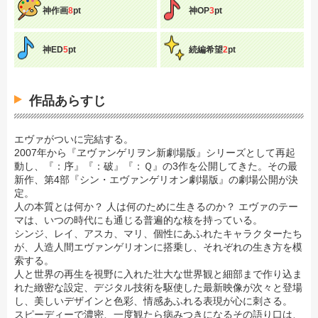
神作画
8
pt
神OP
3
pt
神ED
5
pt
続編希望
2
pt
作品あらすじ
エヴァがついに完結する。
2007年から『ヱヴァンゲリヲン新劇場版』シリーズとして再起
動し、『：序』『：破』『：Ｑ』の3作を公開してきた。その最
新作、第4部『シン・エヴァンゲリオン劇場版』の劇場公開が決
定。
人の本質とは何か？ 人は何のために生きるのか？ エヴァのテー
マは、いつの時代にも通じる普遍的な核を持っている。
シンジ、レイ、アスカ、マリ、個性にあふれたキャラクターたち
が、人造人間エヴァンゲリオンに搭乗し、それぞれの生き方を模
索する。
人と世界の再生を視野に入れた壮大な世界観と細部まで作り込ま
れた緻密な設定、デジタル技術を駆使した最新映像が次々と登場
し、美しいデザインと色彩、情感あふれる表現が心に刺さる。
スピーディーで濃密、一度観たら病みつきになるその語り口は、