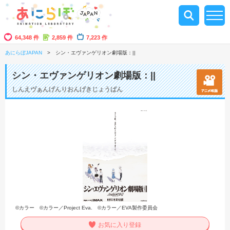
64,348 件
2,859 件
7,223 作
あにらぼJAPAN
シン・エヴァンゲリオン劇場版：||
シン・エヴァンゲリオン劇場版：||
しんえヴぁんげんりおんげきじょうばん
©カラー ©カラー／Project Eva. ©カラー／EVA製作委員会
お気に入り登録