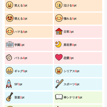
笑える
3
pt
泣ける
6
pt
萌える
2
pt
憧れる
5
pt
ハマる
6
pt
日常
2
pt
学園
1
pt
異世界
0
pt
バトル
6
pt
恋愛
2
pt
ギャグ
0
pt
シリアス
8
pt
SF
3
pt
スポーツ
0
pt
音楽
2
pt
神シナリオ
5
pt