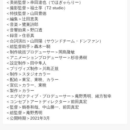
＜美術監督＞串田達也（でほぎゃらりー）
＜撮影監督＞福士享（T2 studio）
＜特技監督＞山田豊徳
＜編集＞辻田恵美
＜音楽＞鷺巣詩郎
＜音響効果＞野口透
＜録音＞住谷真
＜台詞演出＞山田陽（サウンドチーム・ドンファン）
＜総監督助手＞轟木一騎
＜制作統括プロデューサー＞岡島隆敏
＜アニメーションプロデューサー＞杉谷勇樹
＜設定制作＞田中隼人
＜プリヴィズ制作＞川島正規
＜制作＞スタジオカラー
＜配給＞東宝、東映、カラー
＜宣伝＞カラー、東映
＜製作＞カラー
＜エグゼクティブ・プロデューサー＞庵野秀明、緒方智幸
＜コンセプトアートディレクター＞前田真宏
＜監督＞鶴巻和哉、中山勝一、前田真宏
＜総監督＞庵野秀明
＜公開時期＞2021年3月