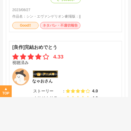
2023/08/27
作品名：
シン・エヴァンゲリオン劇場版：||
Good!!
ネタバレ・不適切報告
[良作]完結おめでとう
4.33
視聴済み
なゃおさん
ストーリー
4.0
TOP
オリジナリティ
4.0
作画
5.0
音楽
5.0
キャラ
4.0
声優
4.0