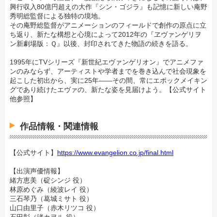
興行収入80億円超えの大作『シン・ゴジラ』も記憶に新しい庵野
秀明総監督による独特の境地。
その庵野総監督がアニメーションのフィールドで創作の原点に立
ち返り、新たな構想と心境によって2012年の『ヱヴァンゲリヲ
ン新劇場版：Ｑ』以後、封印されてきた物語の続きを語る。
1995年にTVシリーズ『新世紀エヴァンゲリオン』でアニメファ
ンのみならず、アーティストや学者までを巻き込んで社会現象を
起こした初出から、実に25年――その間、常にエポックメイキン
グであり続けたエヴァの、新たな姿を見届けよう。【公式サイト
他参照】
作品情報・関連情報
【公式サイト】
https://www.evangelion.co.jp/final.html
【出演声優情報】
緒方恵美（碇シンジ 役）
林原めぐみ（綾波レイ 役）
三石琴乃（葛城ミサト 役）
山口由里子（赤木リツコ 役）