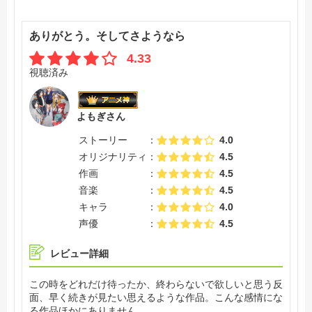
ろうなと
必然言い方がこうなってしまうという感じです
ありがとう。そしてさようなら
初めてエヴァを見たのが自分が中学の頃
衝撃的でした
4.33
大人になってから、庵野総監督の様々なインタビューや対
視聴済み
談を見ましたが
師匠である宮崎監督をして、「宇宙人」と言わしめる理由
が各所に見えます。
よもぎさん
エヴァの最初の映画だったか、TVシリーズが終わった後
だったか
ストーリー
4.0
何かの番組で、宮崎監督から
オリジナリティ
4.5
「何も無いって言っちゃってるもんな」
と声をかけられたところがあって
作画
4.5
その時には理解できませんでしたが、個人的に合点が行っ
音楽
4.5
たのは
キャラ
4.0
この映画を見た後でした
声優
4.5
終わりを見れた喜びを感じる様な
終わってほしく無かった様な
レビュー詳細
エヴァはやっぱすごかった
この時をどれだけ待ったか、終わらないで欲しいと思う反
語彙死んでますが、そういう事なんだと思います
面、早く続きが見たい思えるような作品。こんな感情にな
る作品ほかにありません