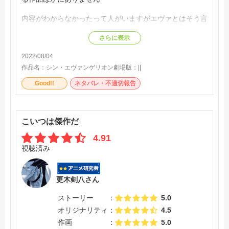
内容がわからなかったって人がいますがエヴァとはそう言
うものです。ファンだって分かりません。この作品はアニ
メを見た後にいろんな人の考察を見て楽しんだり、自分で
さらに表示
色々考察してみたりするのが楽しいんです。
2022/08/04
でも、ふわっといた終わり方じゃなくてはっきりして欲し
いって言う世の中に今はなってるから受け付けない人もい
作品名：
シン・エヴァンゲリオン劇場版：||
るんですね
Good!!
ネタバレ・不適切報告
自分としてはエヴァの最後にふさわしい終わり方だったと
思います。
こいつは傑作だ
庵野監督、ありがとうそしてお疲れ様
4.91
視聴済み
更木剣八さん
ストーリー
5.0
オリジナリティ
4.5
作画
5.0