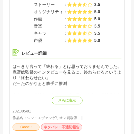
ストーリー
3.5
オリジナリティ
5.0
作画
5.0
音楽
3.5
キャラ
3.5
声優
5.0
レビュー詳細
はっきり言って「終わる」とは思っておりませんでした。
庵野総監督のインタビューを見るに、終わらせるというよ
り「終わらせたい」
だったのかなぁと勝手に推測
ネタバレは避けたい方ですので、細かい描写は避けるとし
て
さらに表示
視聴後の正直な感想としては、
2021/05/01
「んん！こうするしか無いか」
という感想が頭に浮かびました
作品名：
シン・エヴァンゲリオン劇場版：||
ものっそい上からな言い方になってしまいますが
Good!!
ネタバレ・不適切報告
終わらせるとしたらこの道以外は納得できる人いないんだ