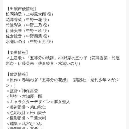
【出演声優情報】
松岡禎丞（上杉風太郎 役）
花澤香菜（中野一花 役）
竹達彩奈（中野二乃 役）
伊藤美来（中野三玖 役）
佐倉綾音（中野四葉 役）
水瀬いのり（中野五月 役）
【楽曲情報】
＜主題歌＞「五等分の軌跡」/中野家の五つ子（花澤香菜・竹達
彩奈・伊藤美来・佐倉綾音・水瀬いのり）
【放送情報】
＜原作＞春場ねぎ『五等分の花嫁』（講談社「週刊少年マガジ
ン」）
＜監督＞神保昌登
＜脚本＞大知慶一郎
＜キャラクターデザイン＞勝又聖人
＜美術監督＞扇山秋仁
＜色彩設計＞松山愛子
＜撮影監督＞千葉大輔
＜編集＞武宮むつみ