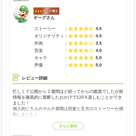
ギーグさん
ストーリー
4.5
オリジナリティ
4.5
作画
3.5
音楽
4.0
キャラ
5.0
声優
5.0
レビュー詳細
忙しくて公開から２週間ほど経ってからの鑑賞でしたが前
情報を徹底的に遮断したおかげで120％楽しむことができ
ました！
個人的に５人のマルチ展開は四葉と五月のストーリーが感
動しました！
すごく素敵な作品に出会えたこと、今日最高に楽しい時間
を過ごさせてもらえたことに感謝です！
さらに表示