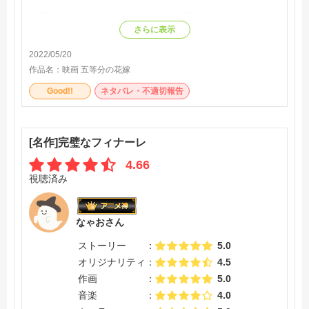
公開初日に行ってきましたが、ほぼ満員でした。夕方に行
ったのですが、自分の見た枠の次の枠には既に入場者特典
さらに表示
がなくなってました。
2022/05/20
もしこれから行かれる方は一応気をつけた方がいいかもし
れないです。
作品名：
映画 五等分の花嫁
Good!!
ネタバレ・不適切報告
[名作]完璧なフィナーレ
4.66
視聴済み
なゃおさん
ストーリー
5.0
オリジナリティ
4.5
作画
5.0
音楽
4.0