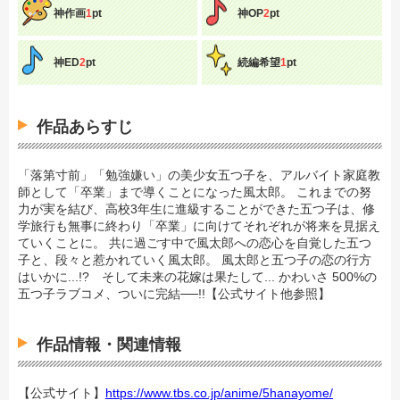
神作画
1
pt
神OP
2
pt
神ED
2
pt
続編希望
1
pt
作品あらすじ
「落第寸前」「勉強嫌い」の美少女五つ子を、アルバイト家庭教
師として「卒業」まで導くことになった風太郎。 これまでの努
力が実を結び、高校3年生に進級することができた五つ子は、修
学旅行も無事に終わり「卒業」に向けてそれぞれが将来を見据え
ていくことに。 共に過ごす中で風太郎への恋心を自覚した五つ
子と、段々と惹かれていく風太郎。 風太郎と五つ子の恋の行方
はいかに...!? そして未来の花嫁は果たして... かわいさ 500%の
五つ子ラブコメ、ついに完結──!!【公式サイト他参照】
作品情報・関連情報
【公式サイト】
https://www.tbs.co.jp/anime/5hanayome/