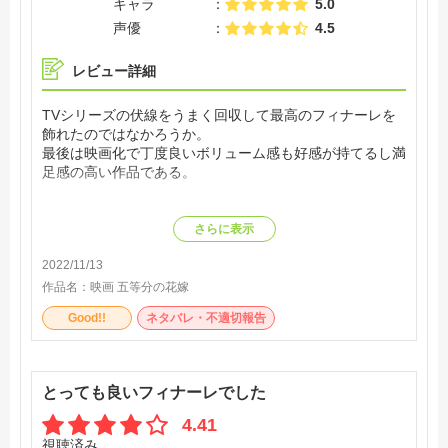
キャラ
5.0
声優
4.5
レビュー詳細
TVシリーズの伏線をうまく回収して最高のフィナーレを
飾れたのではなかろうか。
最後は映画化で丁度良いボリューム感も好感が持てるし満
足感の高い作品である。
さらに表示
2022/11/13
作品名：
映画 五等分の花嫁
Good!!
ネタバレ・不適切報告
とっても良いフィナーレでした
4.41
視聴済み