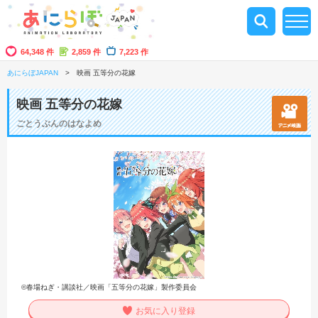
64,348 件
2,859 件
7,223 作
あにらぼJAPAN
映画 五等分の花嫁
映画 五等分の花嫁
ごとうぶんのはなよめ
©春場ねぎ・講談社／映画「五等分の花嫁」製作委員会
お気に入り登録