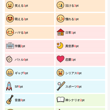
笑える
1
pt
泣ける
3
pt
萌える
3
pt
憧れる
1
pt
ハマる
3
pt
日常
1
pt
学園
2
pt
異世界
0
pt
バトル
0
pt
恋愛
1
pt
ギャグ
0
pt
シリアス
0
pt
SF
0
pt
スポーツ
0
pt
音楽
0
pt
神シナリオ
2
pt