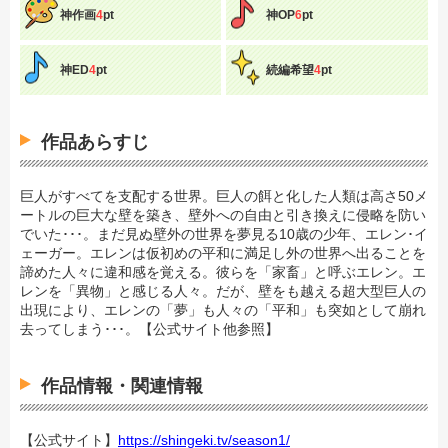
神作画
4
pt
神OP
6
pt
神ED
4
pt
続編希望
4
pt
作品あらすじ
巨人がすべてを支配する世界。巨人の餌と化した人類は高さ50メ
ートルの巨大な壁を築き、壁外への自由と引き換えに侵略を防い
でいた･･･。まだ見ぬ壁外の世界を夢見る10歳の少年、エレン･イ
ェーガー。エレンは仮初めの平和に満足し外の世界へ出ることを
諦めた人々に違和感を覚える。彼らを「家畜」と呼ぶエレン。エ
レンを「異物」と感じる人々。だが、壁をも越える超大型巨人の
出現により、エレンの「夢」も人々の「平和」も突如として崩れ
去ってしまう･･･。【公式サイト他参照】
作品情報・関連情報
【公式サイト】
https://shingeki.tv/season1/