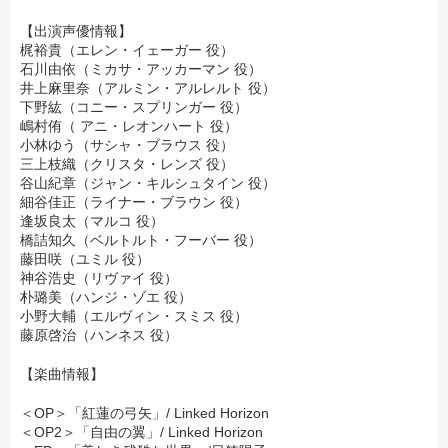
【出演声優情報】
梶裕貴（エレン・イェーガー 役）
石川由依（ミカサ・アッカーマン 役）
井上麻里奈（アルミン・アルレルト 役）
下野紘（コニー・スプリンガー 役）
嶋村侑（ アニ・レオンハート 役）
小林ゆう（サシャ・ブラウス 役）
三上枝織（クリスタ・レンズ 役）
谷山紀章（ジャン・キルシュタイン 役）
細谷佳正（ライナー・ブラウン 役）
逢坂良太（マルコ 役）
橋詰知久（ベルトルト・フーバー 役）
藤田咲（ユミル 役）
神谷浩史（リヴァイ 役）
朴璐美（ハンジ・ゾエ 役）
小野大輔（エルヴィン・スミス 役）
藤原啓治（ハンネス 役）
【楽曲情報】
＜OP＞「紅蓮の弓矢」/ Linked Horizon
＜OP2＞「自由の翼」/ Linked Horizon