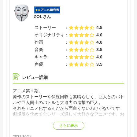
ZOLさん
ストーリー
4.5
オリジナリティ
4.0
作画
4.0
音楽
3.5
キャラ
4.0
声優
3.5
レビュー詳細
アニメ第１期。
原作のストーリーや伏線回収も素晴らしく、巨人とのバト
ルや巨人同士のバトルも大迫力の進撃の巨人。
それをアニメ化するんだから面白くないわけがないです！
劇場版を含めて全シリーズ通して大好きなアニメです。お
すすめです！
さらに表示
2021/10/24