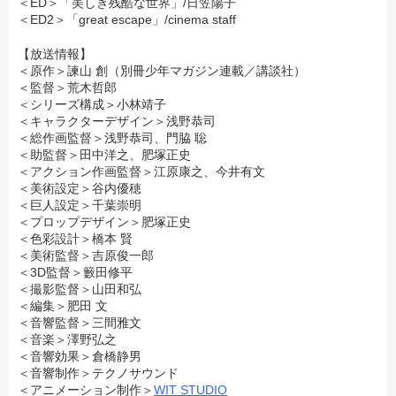
＜ED＞「美しき残酷な世界」/日笠陽子
＜ED2＞「great escape」/cinema staff
【放送情報】
＜原作＞諫山 創（別冊少年マガジン連載／講談社）
＜監督＞荒木哲郎
＜シリーズ構成＞小林靖子
＜キャラクターデザイン＞浅野恭司
＜総作画監督＞浅野恭司、門脇 聡
＜助監督＞田中洋之、肥塚正史
＜アクション作画監督＞江原康之、今井有文
＜美術設定＞谷内優穂
＜巨人設定＞千葉崇明
＜プロップデザイン＞肥塚正史
＜色彩設計＞橋本 賢
＜美術監督＞吉原俊一郎
＜3D監督＞籔田修平
＜撮影監督＞山田和弘
＜編集＞肥田 文
＜音響監督＞三間雅文
＜音楽＞澤野弘之
＜音響効果＞倉橋静男
＜音響制作＞テクノサウンド
＜アニメーション制作＞
WIT STUDIO