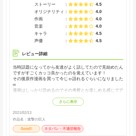
ストーリー
4.5
オリジナリティ
4.0
作画
4.0
音楽
4.0
キャラ
4.5
声優
4.5
レビュー詳細
当時話題になってから友達がよく話してたので見始めたん
ですがすごくカッコ良かったのを覚えています！
その後原作漫画を買って今じゃ語れるぐらいになりました
w
漫画はしっかり読めるのでその考察とか楽しめる感じでア
ニメはもうがっつりアクションと声優さんを楽しんでおり
ました😆
さらに表示
ちょっと長いので今から見ると大変かも知れないですが、
2021/02/13
序盤から迫力あり驚きの展開なのですぐハマると思います
😊
作品名：
進撃の巨人
Good!!
ネタバレ・不適切報告