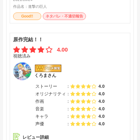
作品名：
進撃の巨人
Good!!
ネタバレ・不適切報告
原作完結！！
4.00
視聴済み
くろまさん
ストーリー
4.0
オリジナリティ
4.0
作画
4.0
音楽
4.0
キャラ
4.0
声優
4.0
レビュー詳細