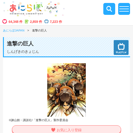
64,348 件
2,859 件
7,223 作
あにらぼJAPAN
進撃の巨人
進撃の巨人
しんげきのきょじん
©諫山創・講談社/「進撃の巨人」製作委員会
お気に入り登録