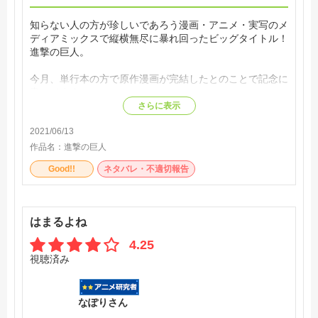
知らない人の方が珍しいであろう漫画・アニメ・実写のメ
ディアミックスで縦横無尽に暴れ回ったビッグタイトル！
進撃の巨人。
今月、単行本の方で原作漫画が完結したとのことで記念に
書いてます。
さらに表示
当時、この作品の壁により閉鎖された街に謎の巨人が攻め
2021/06/13
てくるというコンセプト、巨人のデザイン、立体機動によ
る戦闘のスタイリッシュさに、かなりの衝撃とワクワクを
作品名：
進撃の巨人
もらいました。
Good!!
ネタバレ・不適切報告
ニコニコ動画などで奇行種のモノマネしてる人もいたりし
て、ネット賑やかだったのを覚えています！そういう雰囲
気も面白かったです！
はまるよね
ストーリーが進むにつれ、最初は多くて馴染めなかった調
4.25
査兵団のメンバーやその他のキャラにも馴染み、純粋に進
視聴済み
撃の巨人の世界にひたれることが出来ました。
間違いなくこの作品は青春の一部でした！
なぽりさん
諫山創先生お疲れ様でした！！