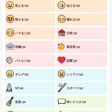
笑える
4
pt
泣ける
4
pt
萌える
2
pt
憧れる
5
pt
ハマる
10
pt
日常
0
pt
学園
0
pt
異世界
1
pt
バトル
10
pt
恋愛
1
pt
ギャグ
0
pt
シリアス
8
pt
SF
0
pt
スポーツ
0
pt
音楽
1
pt
神シナリオ
3
pt