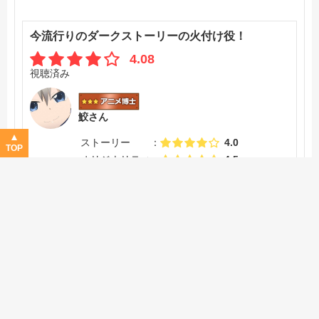
今流行りのダークストーリーの火付け役！
4.08
視聴済み
鮫さん
ストーリー
4.0
TOP
オリジナリティ
4.5
作画
4.0
音楽
4.0
キャラ
4.0
声優
4.0
レビュー詳細
今では大人気の鬼滅の刃、呪術廻戦、約束のネバーランド
などの流れを作ったアニメかなと思います🤨