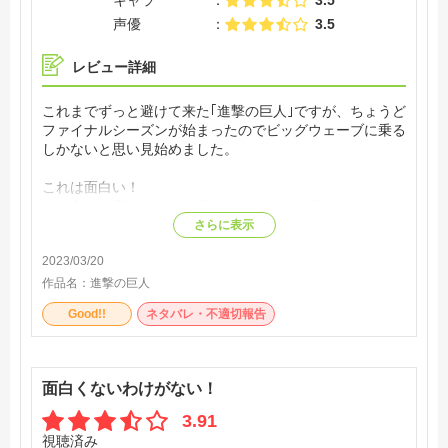
3.5
声優
3.5
レビュー詳細
これまでずっと避けて来た｢進撃の巨人｣ですが、ちょうど
ファイナルシーズンが始まったのでビッグウェーブに乗る
しかないと思い見始めました。
これは面白い！
なぜ今まで避けてたのか分からないくらい良かった。まず
OPがカッコいい。映像が引くぐらいマッチしてる。流石
さらに表示
はWIT STUDIO。
2023/03/20
作品名：
進撃の巨人
Good!!
ネタバレ・不適切報告
面白くないわけがない！
3.91
視聴済み