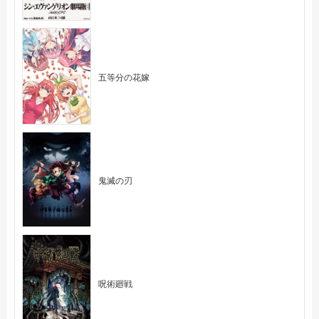
五等分の花嫁
鬼滅の刃
呪術廻戦