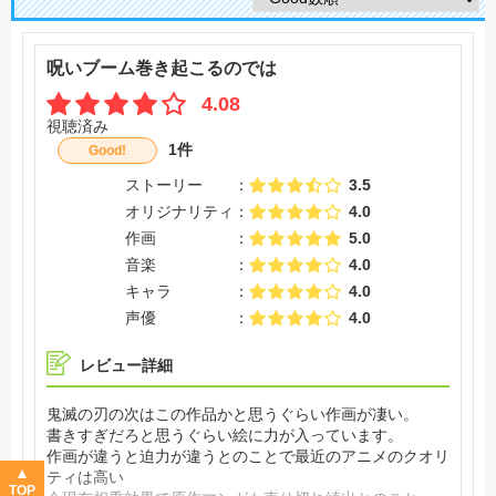
呪いブーム巻き起こるのでは
4.08
視聴済み
1件
Good!
ストーリー
3.5
オリジナリティ
4.0
作画
5.0
音楽
4.0
キャラ
4.0
声優
4.0
レビュー詳細
鬼滅の刃の次はこの作品かと思うぐらい作画が凄い。
書きすぎだろと思うぐらい絵に力が入っています。
作画が違うと迫力が違うとのことで最近のアニメのクオリ
ティは高い
TOP