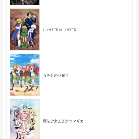
HUNTER×HUNTER
五等分の花嫁∬
魔法少女まどか☆マギカ