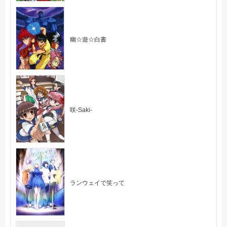
幽☆遊☆白書
咲-Saki-
ランウェイで笑って