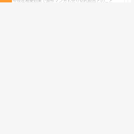
今現在相乗効果で原作マンガも売り切れ続出とのこと
納得できる出来になっています。
さらに表示
2021/01/19
作品名：
呪術廻戦
青春や旅が好きな人にはお勧め
4.00
視聴済み
1件
Good!
ストーリー
3.5
オリジナリティ
3.5
作画
4.0
音楽
4.0
キャラ
4.5
声優
4.5
レビュー詳細