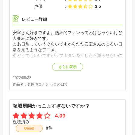
声優
3.5
レビュー詳細
安室さん好きですよ。熱狂的ファンってわけじゃないけど
人並みに好きです。
まあ日常っていうぐらいですからただ安室さんのゆるい日
常を見るようなアニメ。
※どうでもいいですがラブボタンを押したら減らせないの
ですね
さらに表示
2022/05/28
作品名：
名探偵コナン ゼロの日常
領域展開かっこよすぎないですか？
4.00
視聴済み
0件
Good!