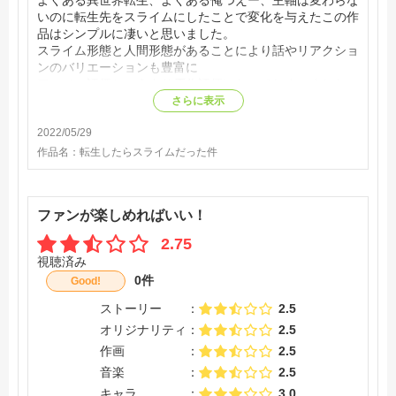
いのに転生先をスライムにしたことで変化を与えたこの作
品はシンプルに凄いと思いました。
スライム形態と人間形態があることにより話やリアクショ
ンのバリエーションも豊富に
アニメの評価というより原作評価になってしまいました
が、アニメも良く表現されていると思います。
さらに表示
2022/05/29
作品名：
転生したらスライムだった件
ファンが楽しめればいい！
2.75
視聴済み
0件
Good!
ストーリー
2.5
オリジナリティ
2.5
作画
2.5
音楽
2.5
キャラ
3.0