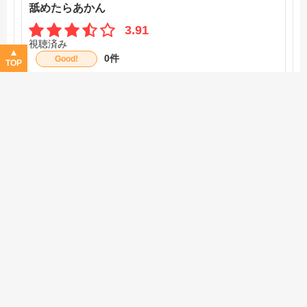
舐めたらあかん
3.91
視聴済み
0件
Good!
TOP
ストーリー
4.0
オリジナリティ
4.0
作画
3.5
音楽
4.0
キャラ
4.0
声優
4.0
レビュー詳細
中国アニメかといって舐めたらアカン！と思った作品。
二人の青年の能力で、写真の中に入りその世界に干渉でき
る話。
過去を変えることもできるその能力。過去改変はNGだが
場合によっては変えてしまうことも
毎話ハラハラするようなことの連続で飽きずに最後まで見
ることができました！
さらに表示