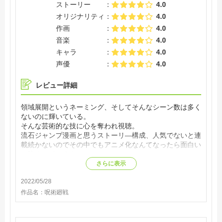
ストーリー
4.0
オリジナリティ
4.0
作画
4.0
音楽
4.0
キャラ
4.0
声優
4.0
レビュー詳細
領域展開というネーミング、そしてそんなシーン数は多く
ないのに輝いている。
そんな芸術的な技に心を奪われ視聴。
流石ジャンプ漫画と思うストーリ―構成、人気でないと連
載続かないのでその中でもアニメ化なんてなったら面白い
に決まっているよね。
EDも結構こじゃれた感じにして完璧すぎですか？
さらに表示
これから2期、3期とやっていくのは当たり前だと思いま
2022/05/28
すがそのために原作の引き延ばしとかないようにお願いし
たい。
作品名：
呪術廻戦
好きなキャラは東堂