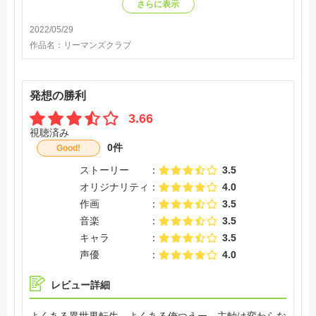
他にはない味がある、観る人によっては駄作、良作別れる
さらに表示
ようなアニメだと思います。個人的には好きです。
2022/05/29
作品名：
リーマンズクラブ
発想の勝利
3.66
視聴済み
0件
Good!
ストーリー
3.5
オリジナリティ
4.0
作画
3.5
音楽
3.5
キャラ
3.5
声優
4.0
レビュー詳細
よくある異世界転生、よくある俺つえー、主軸は変わらな