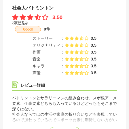
社会人バトミントン
3.50
視聴済み
0件
Good!
ストーリー
3.5
オリジナリティ
3.5
作画
3.5
音楽
3.5
キャラ
3.5
声優
3.5
レビュー詳細
バトミントンとサラリーマンの組み合わせ。スポ根アニメ
要素、仕事要素どちらも入っているけどどっちもそこまで
深くはない。
社会人ならではの生活や家庭の折り合いなども表現してい
るので加わっているのでスポーツ要素に期待しない方がい
いかも。