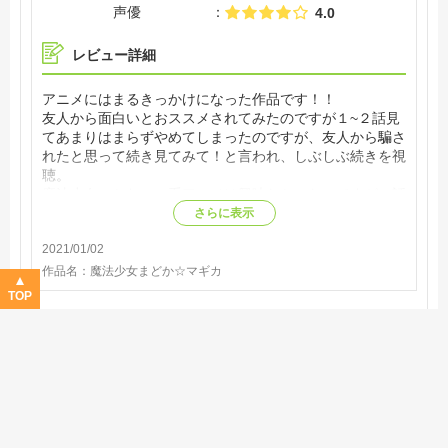
声優
4.0
レビュー詳細
アニメにはまるきっかけになった作品です！！
友人から面白いとおススメされてみたのですが１~２話見
てあまりはまらずやめてしまったのですが、友人から騙さ
れたと思って続き見てみて！と言われ、しぶしぶ続きを視
聴。
魔法少女のかわいい系アニメは興味なかったのですが、話
が進んでいくうちに予想もしない展開にびっくりしてしま
さらに表示
いました！
2021/01/02
結局中断したところから最後まで止まらず一気見してしま
い見てよかったと友人に感謝！(笑)
作品名：
魔法少女まどか☆マギカ
神アニメと呼ばれる理由がわかりました！！
TOP
ヒプノシスマイク -Division Rap Battle- Rhyme A
nima
4.08
視聴済み
3件
Good!