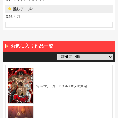
推しアニメ3
鬼滅の刃
お気に入り作品一覧
範馬刃牙 外伝ピクル＋野人戦争編