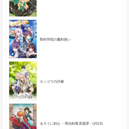
聖剣学院の魔剣使い
カッコウの許嫁
るろうに剣心 －明治剣客浪漫譚－(2023)