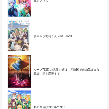
絆のアリル
弱キャラ友崎くん 2nd STAGE
ループ7回目の悪役令嬢は、元敵国で自由気ままな
花嫁生活を満喫する
私の百合はお仕事です！