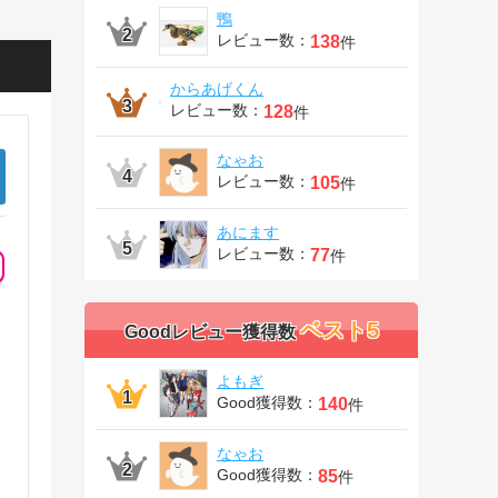
鴨
レビュー数：
138
件
からあげくん
レビュー数：
128
件
なゃお
レビュー数：
105
件
あにます
レビュー数：
77
件
ベスト5
Goodレビュー獲得数
よもぎ
Good獲得数：
140
件
なゃお
Good獲得数：
85
件