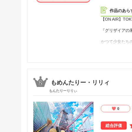
作品のあら
【ON AIR】TO
『グリザイアの
かつて少女たち
国防を担う人材
様々な理由で行
これは、血と硝
もめんたりー・リリィ
2
もんたりーりりぃ
0
総合評価