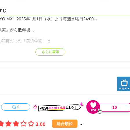
すじ
KYO MX 2025年1月1日（水）より毎週水曜日24:00～
果実』から数年後…
の箱庭だった「美浜学園」は
を育てるSORD訓練校へと生まれ変わった。
き場を失くした少女達に与えられたのは銃と実弾。
さらに表示
煙に彩られた少女たちの物語──【公式サイト他参照】
10
0
3.00
-
総合順位