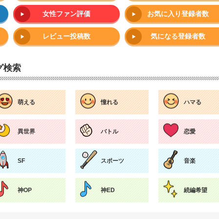
女性ファン評価
お気に入り登録者数
レビュー投稿数
気になる登録者数
グ検索
萌える
憧れる
ハマる
異世界
バトル
恋愛
SF
スポーツ
音楽
神OP
神ED
続編希望