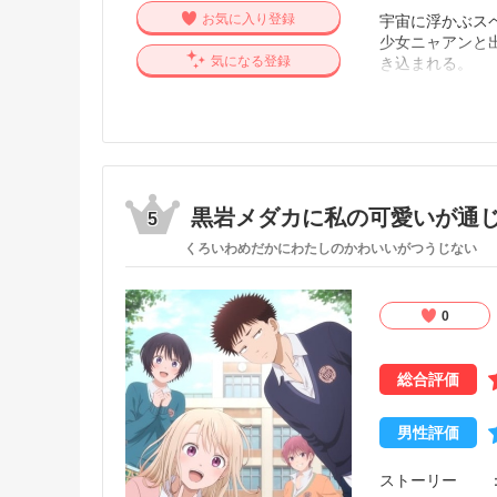
お気に入り登録
宇宙に浮かぶス
少女ニャアンと
気になる登録
き込まれる。
エントリーネーム
苛烈なバトルの
同じ頃、宇宙軍
と、
そのパイロット
黒岩メダカに私の可愛いが通
5
くろいわめだかにわたしのかわいいがつうじない
そして、世界は
【公式サイト他
0
総合評価
男性評価
ストーリー