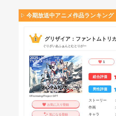
今期放送中アニメ作品ランキング
グリザイア：ファントムトリ
1
ぐりざいあふぁんとむとりがー
1
総合評価
男性評価
©Frontwing/Project GPT
ストーリー
お気に入り登録
作画
キャラ
気になる登録