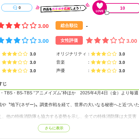
10
0
3.00
-
総合順位
3.00
3.00
女性評価
オリジナリティ
3.0
3.0
音楽
3.0
3.0
声優
3.0
3.0
すじ
BS・TBS・BS-TBS “アニメイズム”枠ほか 2025年4月4日（金）より毎週
戦や〝地下(ネザー)〟調査作戦を経て、世界の大いなる秘密へと近づい
え、他の特殊消防隊も協力する姿勢を示し、全ての特殊消防隊は大災害
つになった。
〝シンラ（ヒーロー）〟と消防官たちの最終決戦が開幕！【公式サイト
さらに表示