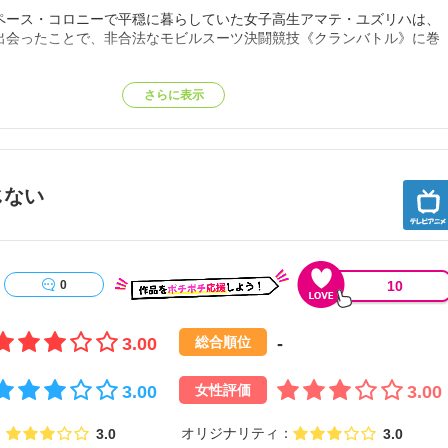
ペース・コロニーで平穏に暮らしていた女子高生アマテ・ユズリハは、
出会ったことで、非合法なモビルスーツ決闘競技《クランバトル》に巻
《マチュ》を名乗るアマテは、 GQuuuuuuX ジークアクス を駆り、
さらに表示
日々に身を投じていく。
と警察の双方から追われていた正体不明のモビルスーツ《ガンダム》
の少年シュウジが彼女の前に姿を現す。
じない
新たな時代を迎えようとしていた。
参照】
10
0
3.00
-
総合順位
3.00
3.00
女性評価
オリジナリティ
3.0
3.0