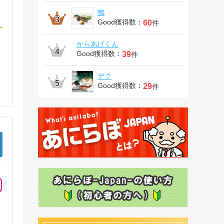
鴨
Good獲得数：
60
件
からあげくん
Good獲得数：
39
件
デク
Good獲得数：
29
件