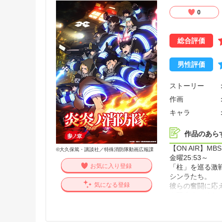
0
総合評価
男性評価
ストーリー
作画
キャラ
作品のあら
【ON AIR】M
©大久保篤・講談社／特殊消防隊動画広報課
金曜25:53～
お気に入り登録
「柱」を巡る激
シンラたち。
気になる登録
彼らの奮闘に応
を阻止すべく1
今、世界を守る
他参照】