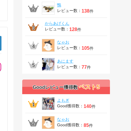
鴨
レビュー数：
138
件
からあげくん
レビュー数：
128
件
なゃお
レビュー数：
105
件
あにます
レビュー数：
77
件
ベスト5
Goodレビュー獲得数
よもぎ
Good獲得数：
140
件
なゃお
Good獲得数：
85
件