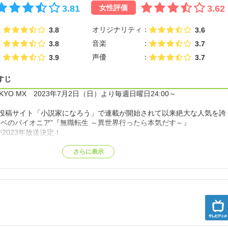
術師VS.呪詛師・呪霊の
3.81
3.62
女性評価
模な呪い合いがついに始まる―!!【公式サイト他参照】
オリジナリティ
3.8
3.6
音楽
3.8
3.7
声優
3.9
3.7
すじ
YO MX 2023年7月2日（日）より毎週日曜日24:00～
小説投稿サイト「小説家になろう」で連載が開始されて以来絶大な人気を誇
ノベのパイオニア”『無職転生 ～異世界行ったら本気だす～』
が2023年放送決定！
の著による本作は、多くの作品が生み出されている 「異世界転生系ラノ
小説」のまさに先駆者的作品であり、幅広いファンを獲得している当ジ
さらに表示
。
と関わりもせず、ただ部屋に引きこもってゲームやネットに明け暮れる
ニート男が、ある日交通事故に遭い死亡…したと思った次の瞬間、剣と魔
まれたばかりの赤ん坊として転生！
として生まれ変わった男が、前世の記憶と後悔を糧に、出会いや試練に
今度こそ本気で生きていく」姿と壮大な冒険が描かれる大河ファンタジ