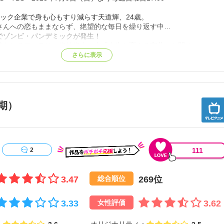
ラック企業で⾝も⼼もすり減らす天道輝、24歳。
さんへの恋もままならず、絶望的な毎⽇を繰り返す中…
でゾンビ・パンデミックが発⽣！
追われるアキラは、絶体絶命の中「⼈⽣を変える⾔葉」を閃く。
さらに表示
に⾏かなくてもいいんじゃね？」
本⼀周……!?
ら解放され、復活したアキラの
までにしたい100のこと」が、いま始まる―――！！【公式サイト他参
期）
111
2
3.47
269位
総合順位
3.33
3.62
女性評価