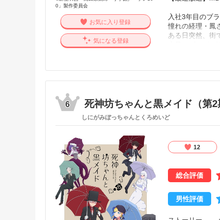
0」製作委員会
⼊社3年⽬のブ
お気に入り登録
憧れの経理・鳳
ある⽇突然、街
気になる登録
⼤量のゾンビに
それは……
「今⽇から会社
告⽩、合コン、⽇
ブラック企業か
「ゾンビになる
照】
死神坊ちゃんと黒メイド（第2
6
しにがみぼっちゃんとくろめいど
12
総合評価
男性評価