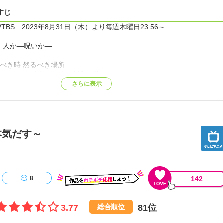
すじ
S/TBS 2023年8月31日（木）より毎週木曜日23:56～
、人か―呪いか―
るべき時 然るべき場所
ンテージを確立した上で封印に臨む
 渋谷」
さらに表示
、特級呪霊による交流会の襲撃以降呪術高専内の緊張が高まる中、ついに内
明する。
は誰なのか、その目的とは―!?
本気だす～
10月31日。
わう渋谷駅周辺に突如“帳”が降ろされ大勢の一般人が閉じ込められ
みが閉じ込められる帳”という高度な結界術に加え、一般人を介して告げ
を連れてこい」という指名から、上層部は被害を最小限に抑えるために五
平定を決定する。
142
8
構える夏油や真人ら呪詛師・呪霊達、そこに単独で乗り込む五条、さら
3.77
81位
側に集結した虎杖、伏黒、釘崎、七海、そして数多くの呪術師たち。
総合順位