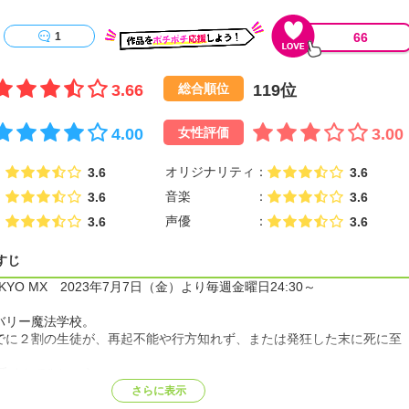
アニメ第1期全23話が放送され、そしてこの度、第2期『無職転生 Ⅱ ～異世
す』が2023年に放送決定！【公式サイト他参照】
66
1
3.66
119位
総合順位
4.00
3.00
女性評価
オリジナリティ
3.6
3.6
音楽
3.6
3.6
声優
3.6
3.6
すじ
YO MX 2023年7月7日（金）より毎週金曜日24:30～
バリー魔法学校。
でに２割の生徒が、再起不能や行方知れず、または発狂した末に死に至
呑まれる” という——。
さらに表示
にオリバー＝ホーンが入学する。穏やかで理性的だが、そこはかとなく