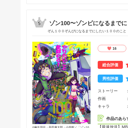
影が 見え隠れ
い、魔法使いと
使いの卵たち。
しかし、魔境と
ゾン100〜ゾンビになるまでに
5
ぞん１００ぞんびになるまでにしたい１００のこと
仲間と出会い、
そして、“七つ
16
総合評価
男性評価
ストーリー
作画
キャラ
作品のあら
【最速放送】MBS
©麻生羽呂・高田康太郎・小学館／「ゾン10