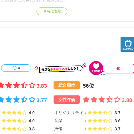
 月、両面宿儺を己の身に宿した虎杖悠仁。
 月、祈本里香の呪いを解いた乙骨憂太。
さらに表示
り 2006 年（春）—。高専時代の五条 悟と夏油 傑。
躍し、向かうところ敵のない 2 人の元に、不死の術式を持つ
元からの依頼が届く。
天元との適合者である“星漿体(せいしょうたい)” 天内理子、
衛」と「抹消」。
護衛任務へと赴くことになった 2 人だが、
る“術師殺し”が“星漿体”の暗殺を狙い介入する...。
師と最悪の呪詛師と呼ばれる五条と夏油、
人の過去が明かされる—。【公式サイト他参照】
40
4
3.83
56位
総合順位
3.77
3.88
女性評価
オリジナリティ
4.0
3.7
音楽
4.0
3.6
声優
3.8
3.7