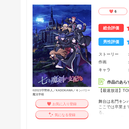
2021年にTV
界行ったら本気だ
6
総合評価
男性評価
ストーリー
作画
キャラ
作品のあら
【最速放送】TOK
©2023宇野朴人／KADOKAWA／キンバリー
魔法学校
舞台は名門キン
お気に入り登録
ここでは卒業ま
る。
気になる登録
いわゆる、“魔に
春、キンバリー