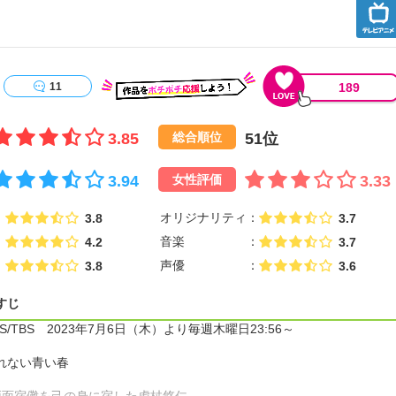
189
11
3.85
51位
総合順位
3.94
3.33
女性評価
オリジナリティ
3.8
3.7
音楽
4.2
3.7
声優
3.8
3.6
すじ
/TBS 2023年7月6日（木）より毎週木曜日23:56～
戻れない青い春