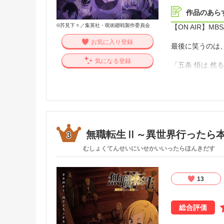
作品のあら
©芥見下々／集英社・呪術廻戦製作委員会
【ON AIR】MB
お気に入り登録
最後に笑うのは
気になる登録
「五条 悟は 然
こちらのアドバ
決行は10月31日
2018年10月
通者の正体が判
果たして内通者
無職転生Ⅱ～異世界行ったら
3
そして、2018年
むしょくてんせいにいせかいいったらほんきだす
ハロウィンで賑
る。“一般人の
れた「五条 悟
条単独での渋谷
13
罠を仕掛け待ち
には“帳”の外
総合評価