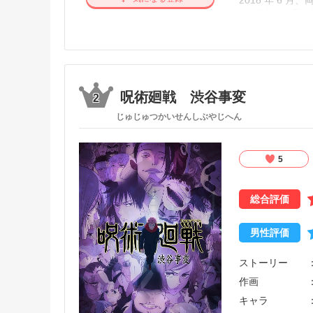
2018 年 6
2017 年 12
そして更に時は遡
呪術師として活
呪術界の要・天
依頼は 2 つ。
その少女の「護
呪術廻戦 渋谷事変
2
呪術界存続の為の
じゅじゅつかいせんしぶやじへん
そこに伏黒を名乗
後に最強の呪術
道を違えた 2 
5
総合評価
男性評価
ストーリー
作画
キャラ