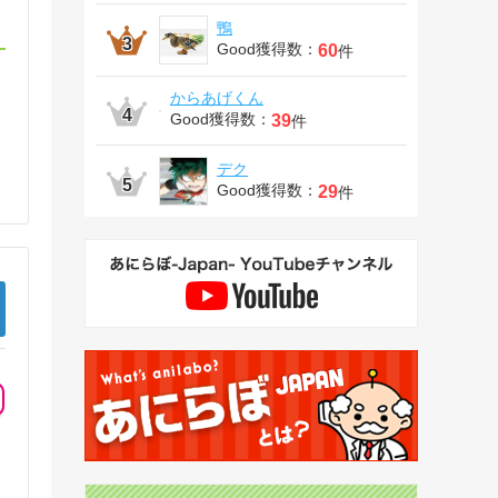
鴨
Good獲得数：
60
件
からあげくん
Good獲得数：
39
件
デク
Good獲得数：
29
件
ら