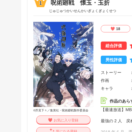
呪術廻戦 懐玉・玉折
1
じゅじゅつかいせんかいぎょくぎょくせつ
18
総合評価
男性評価
ストーリー
作画
キャラ
作品のあら
【最速放送】MBS
©芥見下々／集英社・呪術廻戦製作委員会
お気に入り登録
最強の 2 人 
気になる登録