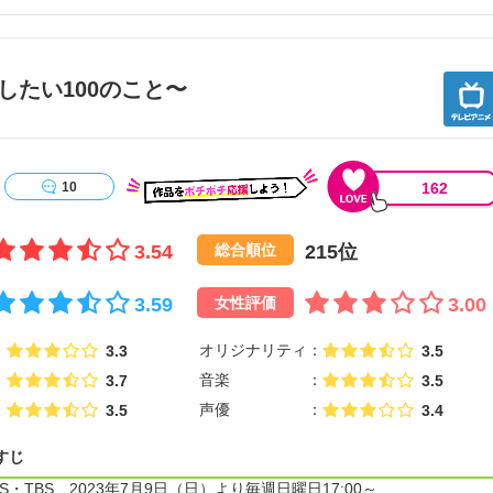
する。そんな彼を中心に、様々な出世や背景を持つ少年・少女たちが集
なるべく切磋琢磨していく。 希望に胸を躍らせ、学園の門をくぐる魔法
呼ばれるキンバリーの脅威が彼らに牙をむく。
したい100のこと〜
魔境に立ち向かう彼を待ち受ける運命とは――。
の魔剣”を巡る物語が、今、始まる。【公式サイト他参照】
162
10
3.54
215位
総合順位
3.59
3.00
女性評価
オリジナリティ
3.3
3.5
音楽
3.7
3.5
声優
3.5
3.4
すじ
・TBS 2023年7月9日（日）より毎週日曜日17:00～