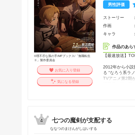
渋谷に集結した呪
男性評価
かつてない大規
ストーリー
作画
キャラ
作品のあら
【最速放送】TOK
©理不尽な孫の手/MFブックス/「無職転生
Ⅱ」製作委員会
2012年から
お気に入り登録
る “なろう系ラ
TVアニメ第2期
気になる登録
理不尽な孫の手
ベ」「なろう系
ャンルの代表作
働きもせず他人
だけの34歳の
法の異世界に生
少年ルーデウス
七つの魔剣が支配する
4
直面しながら「
ななつのまけんがしはいする
ー！