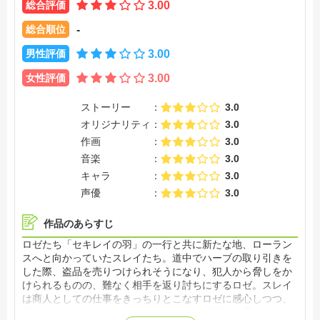
総合評価
3.00
総合順位
-
男性評価
3.00
女性評価
3.00
ストーリー
3.0
オリジナリティ
3.0
作画
3.0
音楽
3.0
キャラ
3.0
声優
3.0
作品のあらすじ
ロゼたち「セキレイの羽」の一行と共に新たな地、ローラン
スへと向かっていたスレイたち。道中でハーブの取り引きを
した際、盗品を売りつけられそうになり、犯人から脅しをか
けられるものの、難なく相手を返り討ちにするロゼ。スレイ
は商人としての仕事をきっちりとこなすロゼに感心しつつ、
夜になると穢れのありようを自分なりに認識し、受け止める