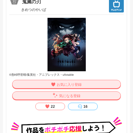
鬼滅の刃
2
きめつのやいば
©吾峠呼世晴/集英社・アニプレックス・ufotable
お気に入り登録
気になる登録
22
16