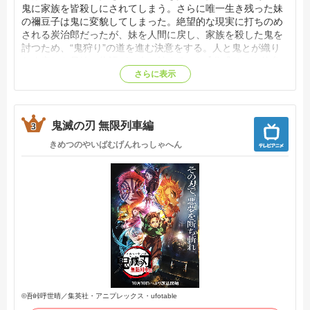
鬼に家族を皆殺しにされてしまう。さらに唯一生き残った妹
の禰豆子は鬼に変貌してしまった。絶望的な現実に打ちのめ
される炭治郎だったが、妹を人間に戻し、家族を殺した鬼を
討つため、“鬼狩り”の道を進む決意をする。人と鬼とが織り
なす哀しき兄妹の物語が、今、始まる--！【公式サイト他参
照】
さらに表示
鬼滅の刃 無限列車編
3
きめつのやいばむげんれっしゃへん
©吾峠呼世晴／集英社・アニプレックス・ufotable