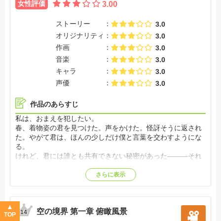
女性評価
3.00
ストーリー
3.0
オリジナリティ
3.0
作画
3.0
音楽
3.0
キャラ
3.0
声優
3.0
作品のあらすじ
私は、おまえを犯したい。
春、着物姿の君を見つけた。声をかけた。怪訝そうに返され
た。やがて君は、ほんの少しだけ僕と言葉を交わすようにな
る。
けれど、君には誰とも共有できない秘密があった―――それ
は、抑えきれない破壊衝動。
これは高校生だったころ、16歳の両儀式と黒桐幹也が出会う
さらに表示
物語。
あえて他者と交わろうとしない式にどうしようもなく惹かれ
た幹也は、なにかと関わろうとする。
空の境界 第一章 俯瞰風景
それが恋とも気付かずに。やがて、わずかではあるが同じ空
14
TOP