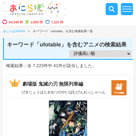
64,348 件
2,859 件
7,223 作
あにらぼJAPAN
キーワード「ufotable」を含む検索結果一覧
キーワード「ufotable」を含むアニメの検索結果
検索結果：全 7,223件中 41件が該当しました。
劇場版 鬼滅の刃 無限列車編
1
げきじょうばんきめつのやいばむげんれっしゃへん