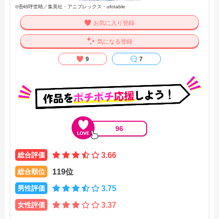
©吾峠呼世晴／集英社・アニプレックス・ufotable
お気に入り登録
気になる登録
9
7
96
総合評価
3.66
総合順位
119位
男性評価
3.75
女性評価
3.37