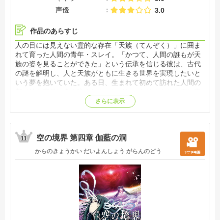
声優
3.0
作品のあらすじ
人の目には見えない霊的な存在「天族（てんぞく）」に囲ま
れて育った人間の青年・スレイ。「かつて、人間の誰もが天
族の姿を見ることができた」という伝承を信じる彼は、古代
の謎を解明し、人と天族がともに生きる世界を実現したいと
いう夢を抱いていた。ある日、生まれて初めて訪れた人間の
都で妙な事件に巻き込まれたスレイは、なりゆきから石に突
き刺さる聖剣を引き抜き、世界の災厄を払う「導師」とな
さらに表示
る。重き使命を刻み込む胸の中、人と天族の共存という夢は
より熱さを増し――。仲間とともに、「導師」は大冒険の旅
路への一歩を、今、踏み出す。【公式サイト他参照】
空の境界 第四章 伽藍の洞
11
からのきょうかい だいよんしょう がらんのどう