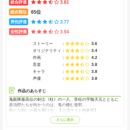
総合評価
3.81
総合順位
65位
男性評価
3.77
女性評価
3.94
ストーリー
3.6
オリジナリティ
3.4
作画
4.2
音楽
3.8
キャラ
3.8
声優
3.8
作品のあらすじ
鬼殺隊最高位の剣士《柱》の一人、音柱の宇髄天元とともに
炭治郎たちが向かうのは、鬼の棲む遊郭。
新たな戦いが幕を開ける。【公式サイト他参照】
さらに表示