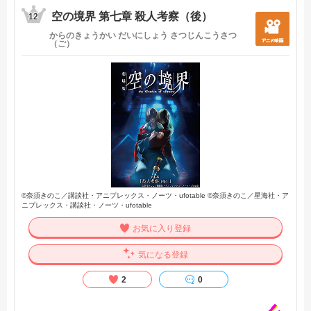
得たものは万物の死の線が視えてしまうという異形の力「直
空の境界 第七章 殺人考察（後）
死の魔眼」。
12
ともに両儀家が知らず、式という存在に辿り着くためにつち
からのきょうかい だいにしょう さつじんこうさつ
かってきたことへの報復にして結果だった。
（ご）
夢見ることが好きだった、織。
深い殺人衝動を抱えた、織。
今はもうどこにも、いない。
たとえようもない喪失感と死の感触に少女はガランドウにな
る。
それが器を求める霊体にとって最高の標的となることにも気
付かずに―――。
そんな少女を見守る少年がいた。いや、青年と言うべきか。
名は黒桐幹也。
彼の勤め先の上司は玲瓏な美を持つ女性で人形遣いで魔術師
で、けれど今はただの工房「伽藍ノ堂」のオーナーで。
©奈須きのこ／講談社・アニプレックス・ノーツ・ufotable ©奈須きのこ／星海社・ア
名を蒼崎橙子という。
ニプレックス・講談社・ノーツ・ufotable
ある日、橙子は式に会いに行く。名目はなんだってよかっ
た。
お気に入り登録
一応はカウンセラー。なぜか会おうと思ってしまった、それ
が縁（えにし）。
気になる登録
一見、ゆるやかに過ぎる時間。しかし終わりはやってくる。
2
0
ある夜、ガランドウの器を求めて霊体は肉を持ち襲いくる。
刹那、彼女の目に映るのは凶々しくも静謐な死をつかさど
る、線。手にはナイフ。煌めく瞳。