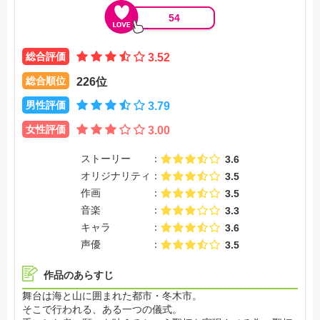
54
総合評価
3.52
総合順位
226位
男性評価
3.79
女性評価
3.00
ストーリー
3.6
オリジナリティ
3.5
作画
3.5
音楽
3.3
キャラ
3.6
声優
3.5
作品のあらすじ
舞台は海と山に囲まれた都市・冬木市。
そこで行われる、ある一つの儀式。