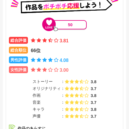
50
総合評価
3.81
総合順位
66位
男性評価
4.08
女性評価
3.00
ストーリー
3.8
オリジナリティ
3.7
作画
3.8
音楽
3.7
キャラ
3.8
声優
3.7
作品のあらすじ