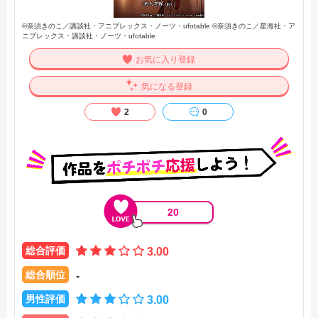
殺人と殺戮の違い、特別である事と普通である事の違い、狂
気と正気の違い、その正誤ではなく己の在りようだけが大切
©奈須きのこ／講談社・アニプレックス・ノーツ・ufotable ©奈須きのこ／星海社・ア
だったはずなのに、比べる事に囚われて――――――。
ニプレックス・講談社・ノーツ・ufotable
望んだのは、とても当たり前に大切な人と当たり前に生きて
いく、それだけの事なのに。その事をないがしろにした故の
お気に入り登録
咎を、負う。【公式サイト他参照】
気になる登録
2
0
20
総合評価
3.00
総合順位
-
男性評価
3.00