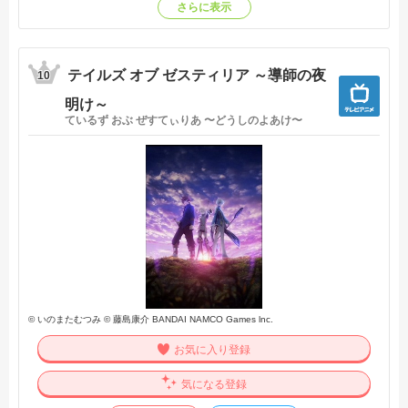
ことができるようになるためライラたちと鍛錬を続けてい
さらに表示
た。穢れの塊であり、強大な力を持つ「災禍の顕主」に立ち
向かう力を得るために――。そしてスレイたちは商業都市ラ
ストンベルに辿り着き、そこで“語り部”メーヴィンと出会
テイルズ オブ ゼスティリア ～導師の夜
う。【公式サイト他参照】
10
明け～
ているず おぶ ぜすてぃりあ 〜どうしのよあけ〜
© いのまたむつみ © 藤島康介 BANDAI NAMCO Games lnc.
お気に入り登録
気になる登録