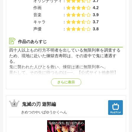
オリジナリティ
3.7
作画
4.2
音楽
3.9
キャラ
3.7
声優
3.8
作品のあらすじ
四十人以上もの行方不明者を出している無限列車を調査する
ため、現地に赴いた煉獄杏寿郎は、その道中で鬼に遭遇す
る。
鬼に襲われた人びとを救い、煉獄は遂に無限列車へ。
果たして、その先に待つものは──。【公式サイト他参照】
さらに表示
鬼滅の刃 遊郭編
4
きめつのやいばゆうかくへん