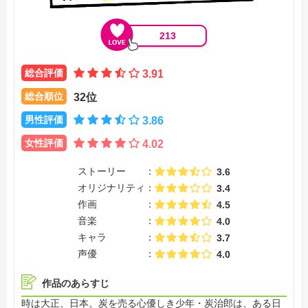
213
総合評価
3.91
総合順位
32位
男性評価
3.86
女性評価
4.02
ストーリー
3.6
オリジナリティ
3.4
作画
4.5
音楽
4.0
キャラ
3.7
声優
4.0
作品のあらすじ
時は大正、日本。炭を売る心優しき少年・炭治郎は、ある日