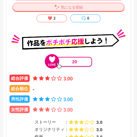
真贋を問うものへと発展していく。【公式サイト・Wikipedia
気になる登録
他参照】
2
0
20
総合評価
3.00
総合順位
-
男性評価
3.00
女性評価
3.00
ストーリー
3.0
オリジナリティ
3.0
作画
3.0