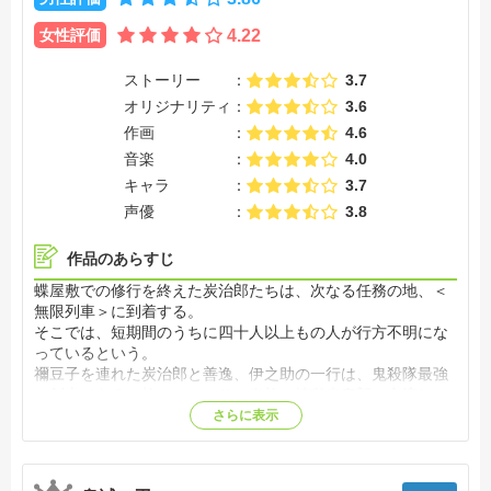
女性評価
4.22
ストーリー
3.7
オリジナリティ
3.6
作画
4.6
音楽
4.0
キャラ
3.7
声優
3.8
作品のあらすじ
蝶屋敷での修行を終えた炭治郎たちは、次なる任務の地、＜
無限列車＞に到着する。
そこでは、短期間のうちに四十人以上もの人が行方不明にな
っているという。
禰豆子を連れた炭治郎と善逸、伊之助の一行は、鬼殺隊最強
の剣士である＜柱＞のひとり、炎柱の煉獄杏寿郎と合流し、
闇を往く＜無限列車＞の中で、鬼と立ち向かうのだった。
さらに表示
【公式サイト他参照】