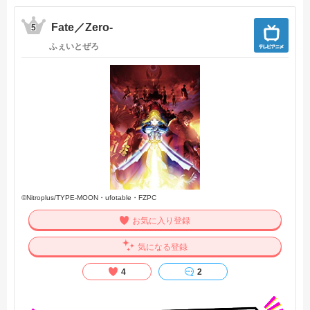
Fate／Zero-
5
ふぇいとぜろ
©Nitroplus/TYPE-MOON・ufotable・FZPC
お気に入り登録
気になる登録
4
2