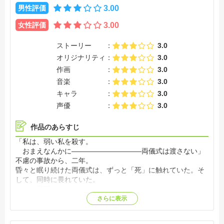
男性評価
3.00
女性評価
3.00
ストーリー
3.0
オリジナリティ
3.0
作画
3.0
音楽
3.0
キャラ
3.0
声優
3.0
作品のあらすじ
「私は、弱い私を殺す。
おまえなんかに――――――――――両儀式は渡さない」
不慮の事故から、二年。
昏々と眠り続けた両儀式は、ずっと「死」に触れていた。そ
して、同時に畏れていた。
やがて覚醒。
しかし彼女を待っていたのは、深い孤独と望まぬ景色。
さらに表示
失ったのはずっと同じ器の中で常に一緒だった片割れ
「織」。