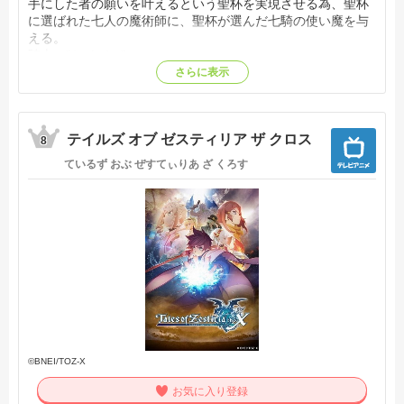
手にした者の願いを叶えるという聖杯を実現させる為、聖杯
に選ばれた七人の魔術師に、聖杯が選んだ七騎の使い魔を与
える。
騎士 "セイバー"
槍兵 "ランサー"
さらに表示
弓兵 "アーチャー"
騎兵 "ライダー"
魔術師 "キャスター"
テイルズ オブ ゼスティリア ザ クロス
暗殺者 "アサシン"
8
狂戦士 "バーサーカー"
ているず おぶ ぜすてぃりあ ざ くろす
マスターは七つの役割を被った使い魔一人と契約し、七組
は、聖杯を求め、最後の一組となるまで殺し合いを繰り広げ
る。
その名は「聖杯戦争」。
『Unlimited Blade Works』
遠坂凛をヒロインとするシナリオ。
魔術師の名門で 遠坂家に育った凛は、亡き父への想いと共に
アーチャーのサーヴァントを召喚し、聖杯戦争に参加する。
しかしその矢先、彼女は同じ高校に通う衛宮士郎が戦いに巻
き込まれたことに気づき、思いがけず瀕死の彼を助けてしま
う。やがて彼女は、セイバーのサーヴァントを召喚した士郎
と共に、聖杯戦争に仕組まれた大きな陰謀を打ち砕くべく戦
©BNEI/TOZ-X
うことにする。そして物語は、そんな士郎の魔術に秘められ
お気に入り登録
た謎と、頑なに「正義の味方」を目指そうとする彼の性質の