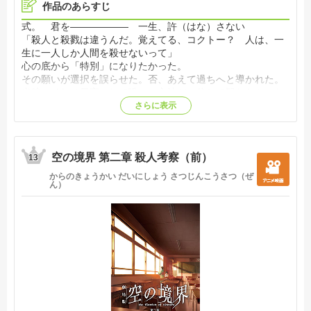
作品のあらすじ
式。 君を―――――― 一生、許（はな）さない
「殺人と殺戮は違うんだ。覚えてる、コクトー？ 人は、一
生に一人しか人間を殺せないって」
心の底から「特別」になりたかった。
その願いが選択を誤らせた。否、あえて過ちへと導かれた。
当時、それは最高にして唯一の方法だと信じて疑わなかった
のだから。
さらに表示
それは4年前のこと。
1995年。彼と彼女は出逢う。
翌1996年、彼女は眠りに堕ちる。しかし、仄暗く芽生えた思
空の境界 第二章 殺人考察（前）
いは、人知れず育まれ続けていた。
13
その二年後の1998年。彼女は目覚め、新たな時を刻み出す。
からのきょうかい だいにしょう さつじんこうさつ（ぜ
同時に、彼女を得る為の思惑も人知れず蠢いて…………今、4
ん）
年後の1999年。
彼女をとらえる全ての仕掛けは破綻した、はず、だった。し
かし、歯車は狂い出す。
4年ぶりに繰り返される通り魔殺人。夜ごと行われる人殺し
は、彼女の内に潜む殺人衝動と、もう何処にもいない「織」
を否応なく思い出させていた。
殺している、のは果たして「誰」だろう。
だからこそ、再び彼女は夜の街を徘徊し。
それゆえに、彼は彼女のために夜を往く。