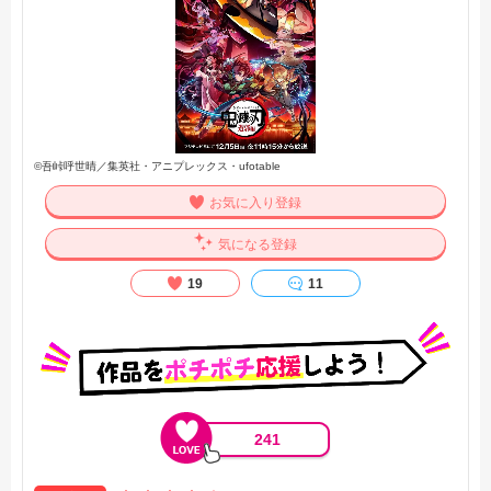
©吾峠呼世晴／集英社・アニプレックス・ufotable
お気に入り登録
気になる登録
19
11
241