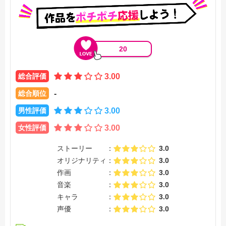
かくして少女は自身の四肢で歩き出すことを決意する。【公
式サイト他参照】
20
総合評価
3.00
総合順位
-
男性評価
3.00
女性評価
3.00
ストーリー
3.0
オリジナリティ
3.0
作画
3.0
音楽
3.0
キャラ
3.0
声優
3.0