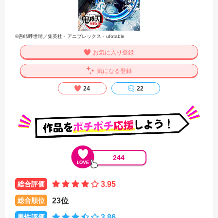
©吾峠呼世晴／集英社・アニプレックス・ufotable
お気に入り登録
気になる登録
24
22
244
総合評価
3.95
総合順位
23位
男性評価
3.86