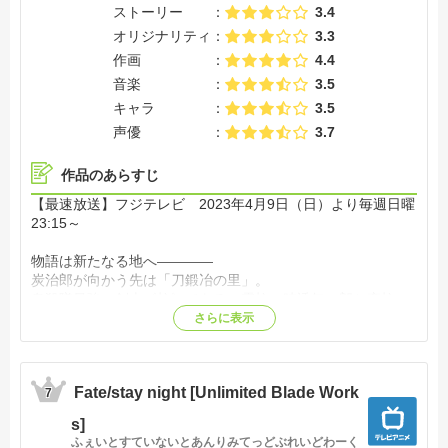
ストーリー
3.4
オリジナリティ
3.3
作画
4.4
音楽
3.5
キャラ
3.5
声優
3.7
作品のあらすじ
【最速放送】フジテレビ 2023年4月9日（日）より毎週日曜
23:15～
物語は新たなる地へ――――
炭治郎が向かう先は「刀鍛冶の里」。
鬼殺隊最強の剣士《柱》である、霞柱・時透無一郎と恋柱・
甘露寺蜜璃との再会、忍びよる鬼の影。
さらに表示
炭治郎たちの新たな戦いが始まる。【公式サイト他参照】
Fate/stay night [Unlimited Blade Work
7
s]
ふぇいとすていないとあんりみてっどぶれいどわーく