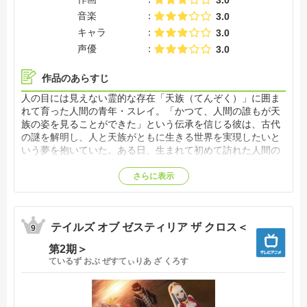
音楽
3.0
キャラ
3.0
声優
3.0
作品のあらすじ
人の目には見えない霊的な存在「天族（てんぞく）」に囲ま
れて育った人間の青年・スレイ。「かつて、人間の誰もが天
族の姿を見ることができた」という伝承を信じる彼は、古代
の謎を解明し、人と天族がともに生きる世界を実現したいと
いう夢を抱いていた。ある日、生まれて初めて訪れた人間の
都で妙な事件に巻き込まれたスレイは、なりゆきから石に突
き刺さる聖剣を引き抜き、世界の災厄を払う「導師」とな
さらに表示
る。重き使命を刻み込む胸の中、人と天族の共存という夢は
より熱さを増し――。仲間とともに、「導師」は大冒険の旅
路への一歩を、今、踏み出す。【公式サイト他参照】
テイルズ オブ ゼスティリア ザ クロス＜
9
第2期＞
ているず おぶ ぜすてぃりあ ざ くろす