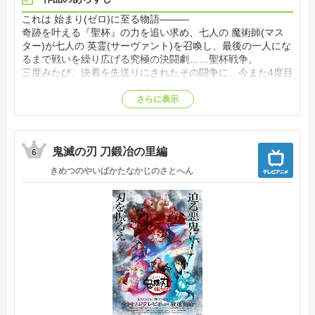
これは 始まり(ゼロ)に至る物語―――
奇跡を叶える『聖杯』の力を追い求め、七人の 魔術師(マス
ター)が七人の 英霊(サーヴァント)を召喚し、最後の一人にな
るまで戦いを繰り広げる究極の決闘劇……聖杯戦争。
三度みたび、決着を先送りにされたその闘争に、今また4度目
の火蓋が切って落とされる。
それぞれに勝利への悲願を託し、冬木と呼ばれる戦場へと馳
さらに表示
せ参じる魔術師たち。だがその中でただ独り、己の戦いに意
味を見出せない男がいた。
彼の名は――言峰綺礼。
鬼滅の刃 刀鍛冶の里編
運命の導きを解せぬまま、綺礼は迷い、問い続ける。なぜ令
6
呪がこの自分に授けられたのか、と。だが戦いの運命は、や
きめつのやいばかたなかじのさとへん
がて綺礼を一人の宿敵と巡り合わせることになる。
それが――衛宮切嗣。
誰よりも苛烈に、誰よりも容赦なく、奇跡の聖杯を求め欲す
る男だった。
大人気ゲーム『Fate/stay night』では断片的に語られるのみ
だった、10年前に起こった「第四次聖杯戦争」の真実。士郎
の養父が、凛の父が、そして若き日の言峰綺礼が繰り広げた
戦いの真相が、いま明らかになる！【公式サイト他参照】