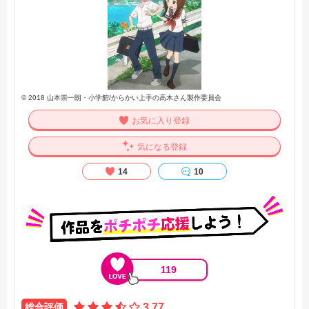
© 2018 山本崇一朗・小学館/からかい上手の高木さん製作委員会
お気に入り登録
気になる登録
14
10
119
総合評価
3.77