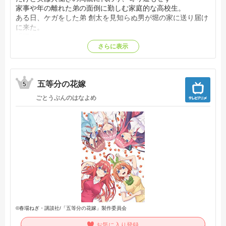
家事や年の離れた弟の面倒に勤しむ家庭的な高校生。
ある日、ケガをした弟 創太を見知らぬ男が堀の家に送り届け
に来た。
「堀さん」
そう呼ばれ話してみると、実は彼はクラスメイトで――
さらに表示
クラス一のモテ女子とネクラ男子が出逢ったら！？
恋愛、友情。
青春が詰まった超微炭酸系スクールライフ！【公式サイト他
五等分の花嫁
参照】
5
ごとうぶんのはなよめ
©春場ねぎ・講談社/「五等分の花嫁」製作委員会
お気に入り登録