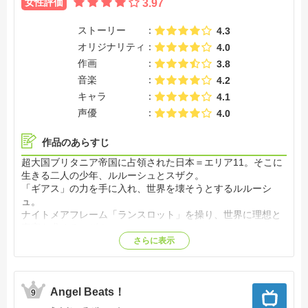
女性評価
3.97
ストーリー
4.3
オリジナリティ
4.0
作画
3.8
音楽
4.2
キャラ
4.1
声優
4.0
作品のあらすじ
超大国ブリタニア帝国に占領された日本＝エリア11。そこに
生きる二人の少年、ルルーシュとスザク。
「ギアス」の力を手に入れ、世界を壊そうとするルルーシ
ュ。
ナイトメアフレーム「ランスロット」を操り、世界に理想と
真実を求めるスザク。
二人の対照的な生き方は、やがて帝国を揺るがす大きなうね
さらに表示
りとなっていく。【公式サイト他参照】
Angel Beats！
9