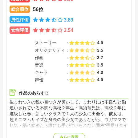
総合順位
56位
男性評価
3.89
女性評価
3.54
ストーリー
4.0
オリジナリティ
3.5
作画
3.7
音楽
3.5
キャラ
4.0
声優
4.0
作品のあらすじ
生まれつきの鋭い目つきが災いして、まわりには不良だと勘
違いされている不憫な高校２年生・高須竜児は、高校２年に
進級した春、新しいクラスで１人の少女に出会う。彼女は、
超ミニマムサイズな身長の美少女でありながら、ワガママで
短気・暴れ始めたら誰にも手が付けられない通称“手乗りタイ
ガー”と呼ばれる逢坂大河であった。そして放課後、竜児は誰
もいない教室に０人残っていた“手乗りタイガー”のある一面
さらに表示