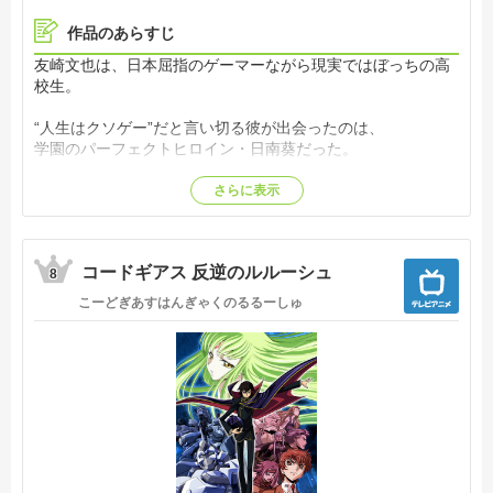
作品のあらすじ
友崎文也は、日本屈指のゲーマーながら現実ではぼっちの高
校生。
“人生はクソゲー”だと言い切る彼が出会ったのは、
学園のパーフェクトヒロイン・日南葵だった。
「この『人生』というゲームに、真剣に向き合いなさい！」
さらに表示
人生ははたしてクソゲーか、神ゲーか？
日南の指導のもと、弱キャラ高校生の人生攻略が幕を開け
コードギアス 反逆のルルーシュ
る！【公式サイト他参照】
8
こーどぎあすはんぎゃくのるるーしゅ