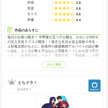
作画
3.8
音楽
3.6
キャラ
4.6
声優
4.4
作品のあらすじ
毎日がお祭り騒ぎ！ 中野家の五つ子が贈る、かわいさ500％
の五人五色ラブコメ開演！！貧乏な生活を送る高校２年生・
上杉風太郎のもとに、好条件の家庭教師アルバイトの話が舞
い込む。ところが教え子はなんと同級生！！しかも五つ子だ
った！！全員美少女、だけど「落第寸前」「勉強嫌い」の問
題児！最初の課題は姉妹からの信頼を勝ち取ること…！？毎
日がお祭り騒ぎ！中野家の五つ子が贈る、かわいさ500％の
さらに表示
五人五色ラブコメ開演！！【公式サイト他参照】
とらドラ！
6
とらどら！