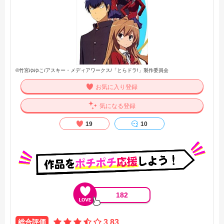
©竹宮ゆゆこ/アスキー・メディアワークス/「とらドラ!」製作委員会
お気に入り登録
気になる登録
19
10
182
総合評価
3.83