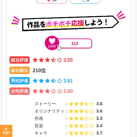
14
8
112
総合評価
3.55
総合順位
210位
男性評価
3.61
女性評価
3.00
ストーリー
3.6
オリジナリティ
3.6
作画
3.3
音楽
3.4
キャラ
3.7
TOP