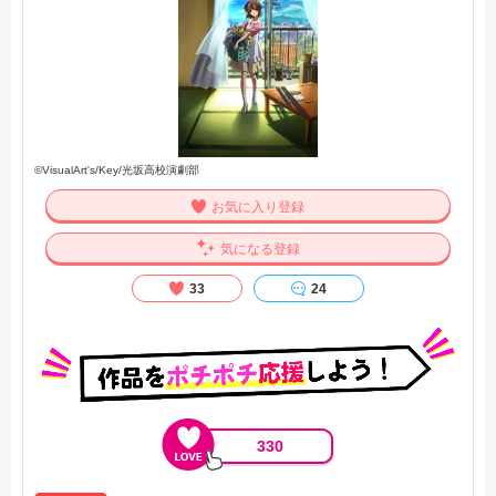
©VisualArt's/Key/光坂高校演劇部
お気に入り登録
気になる登録
33
24
330