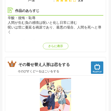
声優
3.8
作品のあらすじ
辛酸・後悔・恥辱
人間が生む負の感情は呪いと化し日常に潜む
呪いは世に蔓延る禍源であり、最悪の場合、人間を死へと導
く
そして、呪いは呪いでしか祓えない
さらに表示
驚異的な身体能力を持つ、少年・虎杖悠仁はごく普通の高校
生活を送っていたが、
ある日“呪い”に襲われた仲間を救うため、特級呪物“両面宿儺
その着せ替え人形は恋をする
の指”を喰らい、己の魂に呪いを宿してしまう
3
そのびすくどーるはこいをする
呪いである“両面宿儺”と肉体を共有することとなった虎杖
は、
最強の呪術師である五条 悟の案内で、対呪い専門機関である
「東京都立呪術高等専門学校」へと
編入することになり……
呪いを祓うべく呪いとなった少年の後戻りのできない、壮絶
な物語が廻りだす―【公式サイト他参照】