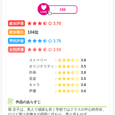
156
総合評価
3.70
総合順位
104位
男性評価
3.76
女性評価
3.50
ストーリー
3.8
オリジナリティ
3.5
作画
3.8
音楽
3.5
キャラ
3.8
声優
3.6
作品のあらすじ
堀 京子は、美人で成績も良く学校ではクラスの中心的存在。
だけど実は共働きの両親に代わり、寄り道もせず