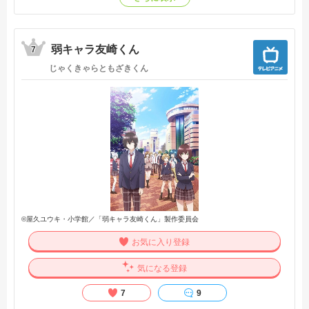
を知ってしまう・・・。竜虎相打つ恋の共同戦線、超弩級の
ハイテンション学園ラブコメディーここに始まる！【公式サ
イト他参照】
弱キャラ友崎くん
7
じゃくきゃらともざきくん
©屋久ユウキ・小学館／「弱キャラ友崎くん」製作委員会
お気に入り登録
気になる登録
7
9