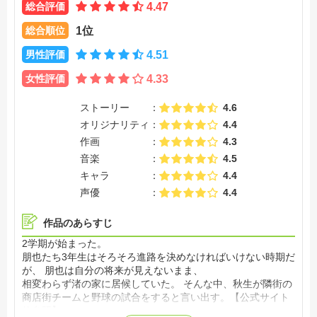
総合評価
4.47
総合順位
1位
男性評価
4.51
女性評価
4.33
ストーリー
4.6
オリジナリティ
4.4
作画
4.3
音楽
4.5
キャラ
4.4
声優
4.4
作品のあらすじ
2学期が始まった。
朋也たち3年生はそろそろ進路を決めなければいけない時期だ
が、 朋也は自分の将来が見えないまま、
相変わらず渚の家に居候していた。 そんな中、秋生が隣街の
商店街チームと野球の試合をすると言い出す。【公式サイト
他参照】