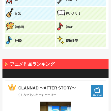
音楽
神シナリオ
神作画
神OP
神ED
続編希望
アニメ作品ランキング
CLANNAD 〜AFTER STORY〜
1
くらなどあふたーすとーりー