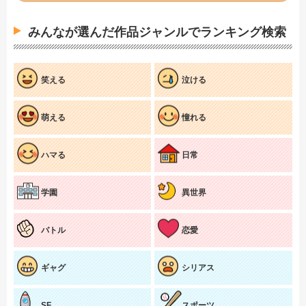
みんなが選んだ作品ジャンルでランキング検索
笑える
泣ける
萌える
憧れる
ハマる
日常
学園
異世界
バトル
恋愛
ギャグ
シリアス
SF
スポーツ