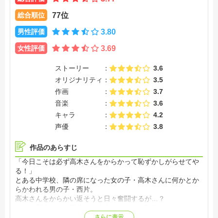
総合順位
77位
男性評価
3.80
女性評価
3.69
ストーリー
3.6
オリジナリティ
3.5
作画
3.7
音楽
3.6
キャラ
4.2
声優
3.8
作品のあらすじ
「今日こそは必ず高木さんをからかって恥ずかしがらせてや
る！」
とある中学校、隣の席になった女の子・高木さんに何かとか
らかわれる男の子・西片。
高木さんをからかい返そうと日々奮闘するが…？
そんな高木さんと西片の、全力“からかい”青春バトルがスタ
ート！【公式サイト他参照】
さらに表示