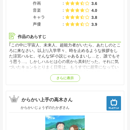
作画
3.6
音楽
4.0
キャラ
3.8
声優
3.9
作品のあらすじ
｢この中に宇宙人、未来人、超能力者がいたら、あたしのとこ
ろに来なさい。以上!｣入学早々、時を止めるような挨拶をし
た涼宮ハルヒ。そんなSF小説じゃあるまいし…と、誰でもそ
う思う…。しかしハルヒは心の底から真剣だった。それに気
づいたキョンをとりまく日常は、もうすでに超常になってい
た…。涼宮ハルヒが団長の学校未公式団体｢SOS団｣が繰り広
げるSF風味の学園ストーリー。【公式サイト他参照】
さらに表示
からかい上手の高木さん
11
からかいじょうずのたかぎさん