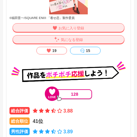
©福田晋一/SQUARE ENIX·「着せ恋」製作委員
お気に入り登録
気になる登録
19
15
128
総合評価
3.88
総合順位
41位
男性評価
3.89