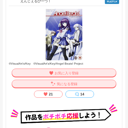
えんじぇるびーつ！
©VisualArt's/Key ©VisualArt's/Key/Angel Beats! Project
お気に入り登録
気になる登録
21
14