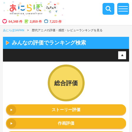
64,348 件
2,859 件
7,223 作
あにらぼJAPAN
歴代アニメの評価・感想・レビューランキングを見る
みんなの評価でランキング検索
総合評価
ストーリー評価
作画評価