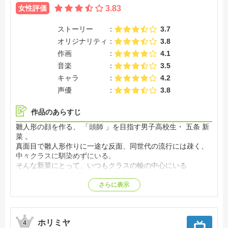
女性評価
3.83
ストーリー
3.7
オリジナリティ
3.8
作画
4.1
音楽
3.5
キャラ
4.2
声優
3.8
作品のあらすじ
雛人形の顔を作る、 「頭師 」を目指す男子高校生・ 五条 新
菜 。
真面目で雛人形作りに一途な反面、同世代の流行には疎く、
中々クラスに馴染めずにいる。
そんな新菜にとって、いつもクラスの輪の中心にいる
人気者・ 喜多川 海夢 はまるで別世界の住人。
けれどある日、思わぬことをきっかけに、
さらに表示
海夢と秘密を共有することになって……！？
決して交わるはずのなかった２人の世界が、動き出す――！
【公式サイト他参照】
ホリミヤ
4