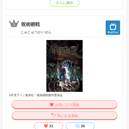
さらに表示
呪術廻戦
2
じゅじゅつかいせん
©芥見下々／集英社・呪術廻戦製作委員会
お気に入り登録
気になる登録
31
26