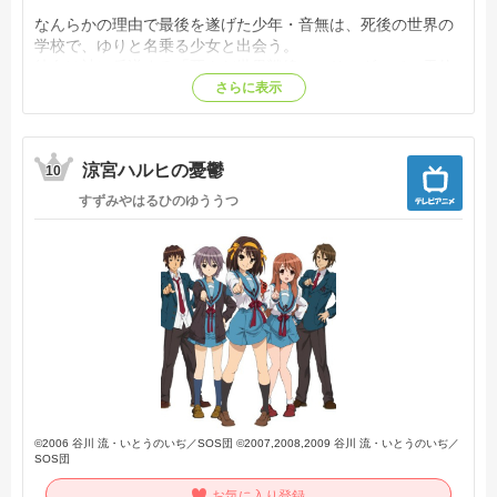
なんらかの理由で最後を遂げた少年・音無は、死後の世界の
学校で、ゆりと名乗る少女と出会う。
彼女は神に反逆する「死んだ世界戦線」のリーダーで、天使
と日夜激戦を繰り広げていた。
さらに表示
そして、立ちはだかるは神の使い・天使。それは、可憐なひ
とりの少女だった。
生前の記憶が無く、この死後の世界で何が起きているのかも
涼宮ハルヒの憂鬱
分からず戸惑う音無。
10
すずみやはるひのゆううつ
彼は、ゆりたちと共に戦う道を選ぶことにしたのだが…。
【公式サイト参照】
©2006 谷川 流・いとうのいぢ／SOS団 ©2007,2008,2009 谷川 流・いとうのいぢ／
SOS団
お気に入り登録