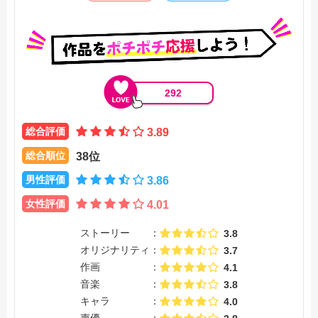
292
総合評価
3.89
総合順位
38位
男性評価
3.86
女性評価
4.01
ストーリー
3.8
オリジナリティ
3.7
作画
4.1
音楽
3.8
キャラ
4.0