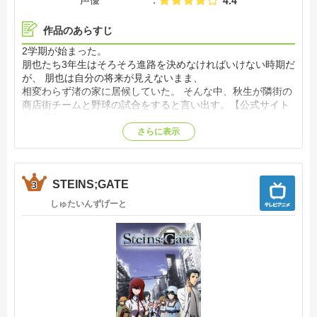
声優
4.4
作品のあらすじ
2学期が始まった。
朋也たち3年生はそろそろ進路を決めなければいけない時期だ
が、 朋也は自分の将来が見えないまま、
相変わらず渚の家に居候していた。 そんな中、秋生が隣街の
商店街チームと野球の試合をすると言い出す。【公式サイト
他参照】
さらに表示
STEINS;GATE
3
しゅたいんずげーと