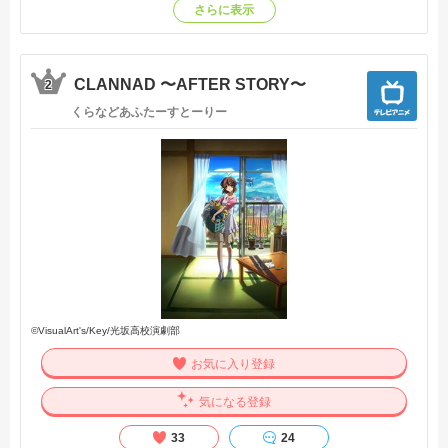
さらに表示
戦争が終わり、彼女が出会った仕事は誰かの想いを言葉にし
て届けること。
CLANNAD 〜AFTER STORY〜
――戦争で生き延びた、たった一人の兄弟への手紙
2
――都会で働き始めた娘から故郷の両親への手紙
くらなどあふたーすとーりー
――飾らないありのままの恋心をつづった手紙
――去りゆく者から残される者への最期の手紙
手紙に込められたいくつもの想いは、ヴァイオレットの心に
愛を刻んでいく。
これは、感情を持たない一人の少女が愛を知るまでの物語。
【公式サイト参照】
©VisualArt's/Key/光坂高校演劇部
お気に入り登録
気になる登録
33
24