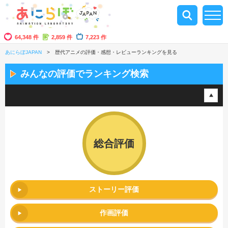
64,348 件
2,859 件
7,223 作
あにらぼJAPAN
歴代アニメの評価・感想・レビューランキングを見る
みんなの評価でランキング検索
総合評価
ストーリー評価
作画評価