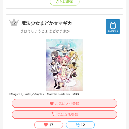
ーマは、いつの時代にも通じる普遍的な核を持っている。
さらに表示
シンジ、レイ、アスカ、マリ、個性にあふれたキャラクター
たちが、人造人間エヴァンゲリオンに搭乗し、それぞれの生
き方を模索する。
魔法少女まどか☆マギカ
人と世界の再生を視野に入れた壮大な世界観と細部まで作り
12
込まれた緻密な設定、デジタル技術を駆使した最新映像が
まほうしょうじょ まどかまぎか
次々と登場し、美しいデザインと色彩、情感あふれる表現が
心に刺さる。
スピーディーで濃密、一度観たら病みつきになるその語り口
は、興行収入80億円超えの大作『シン・ゴジラ』も記憶に新
しい庵野秀明総監督による独特の境地。
その庵野総監督がアニメーションのフィールドで創作の原点
に立ち返り、新たな構想と心境によって2012年の『ヱヴァン
ゲリヲン新劇場版：Ｑ』以後、封印されてきた物語の続きを
語る。
1995年にTVシリーズ『新世紀エヴァンゲリオン』でアニメフ
ァンのみならず、アーティストや学者までを巻き込んで社会
©Magica Quartet／Aniplex・Madoka Partners・MBS
現象を起こした初出から、実に25年――その間、常にエポッ
お気に入り登録
クメイキングであり続けたエヴァの、新たな姿を見届けよ
う。【公式サイト他参照】
気になる登録
17
12