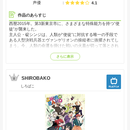
声優
4.1
作品のあらすじ
西暦2015年。第3新東京市に、さまざまな特殊能力を持つ“使
徒”が襲来した。
主人公・碇シンジは、人類が“使徒”に対抗する唯一の手段で
ある人型決戦兵器エヴァンゲリオンの操縦者に抜擢されてし
まう。今、人類の命運を掛けた戦いの火蓋が切って落とされ
る。
果たして“使徒”の正体とは？ 少年たちと人類の運命は？
さらに表示
【公式サイト他参照】
SHIROBAKO
8
しろばこ