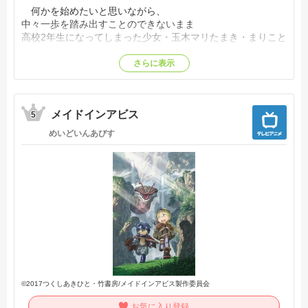
何かを始めたいと思いながら、
中々一歩を踏み出すことのできないまま
高校2年生になってしまった少女・玉木マリたまき・まりこと
キマリは、
とあることをきっかけに
さらに表示
南極を目指す少女・小淵沢報瀬こぶちざわ・しらせと出会
う。
高校生が南極になんて行けるわけがないと言われても、
メイドインアビス
絶対にあきらめようとしない報瀬の姿に心を動かされたキマ
5
リは、
めいどいんあびす
報瀬と共に南極を目指すことを誓うのだが……。【公式サイ
ト他参照】
©2017つくしあきひと・竹書房/メイドインアビス製作委員会
お気に入り登録