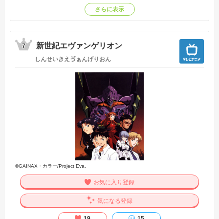
幼い頃から兵士として戦い、心を育む機会が与えられなかっ
さらに表示
た彼女は、
大切な上官〈ギルベルト・ブーゲンビリア〉が残した言葉が
理解できなかった。
新世紀エヴァンゲリオン
──心から、愛してる。
7
しんせいきえゔぁんげりおん
人々に深い傷を負わせた戦争が終結して数年。
新しい技術の開発によって生活は変わり、人々は前を向いて
進んでいこうとしていた。
しかし、ヴァイオレットはどこかでギルベルトが生きている
ことを信じ、ただ彼を想う日々を過ごす。
──親愛なるギルベルト少佐。また今日も少佐のことを思い出
してしまいました。
ヴァイオレットの強い願いは、静かに夜の闇に溶けていく。
ギルベルトの母親の月命日に、
ヴァイオレットは彼の代わりを担うかのように花を手向けて
いた。
©GAINAX・カラー/Project Eva.
ある日、彼の兄・ディートフリート大佐と鉢合わせる。
お気に入り登録
ディートフリートは、ギルベルトのことはもう忘れるべきだ
と訴えるが、
気になる登録
ヴァイオレットはまっすぐ答えるだけだった。「忘れること
は、できません」と。
19
15