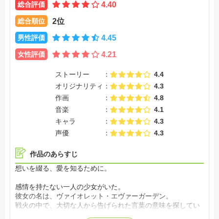
総合評価
4.40
総合順位
2位
男性評価
4.45
女性評価
4.21
ストーリー
4.4
オリジナリティ
4.3
作画
4.8
音楽
4.1
キャラ
4.3
声優
4.3
作品のあらすじ
想いを綴る、愛を知るために。
感情を持たない一人の少女がいた。
彼女の名は、ヴァイオレット・エヴァーガーデン。
戦火の中で、大切な人から告げられた言葉の意味を探してい
る。