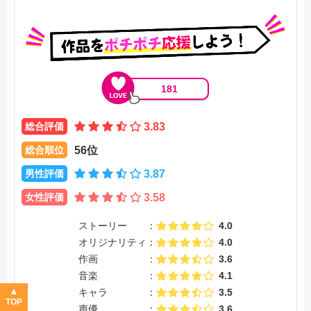
181
総合評価
3.83
総合順位
56位
男性評価
3.87
女性評価
3.58
ストーリー
4.0
オリジナリティ
4.0
作画
3.6
音楽
4.1
キャラ
3.5
TOP
声優
3.6