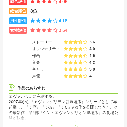
総合評価
4.08
総合順位
8位
男性評価
4.18
女性評価
3.54
ストーリー
3.6
オリジナリティ
4.0
作画
4.5
音楽
4.2
キャラ
3.8
声優
4.1
作品のあらすじ
エヴァがついに完結する。
2007年から『ヱヴァンゲリヲン新劇場版』シリーズとして再
起動し、『：序』『：破』『：Ｑ』の3作を公開してきた。そ
の最新作、第4部『シン・エヴァンゲリオン劇場版』の劇場公
開が決定。
人の本質とは何か？ 人は何のために生きるのか？ エヴァのテ