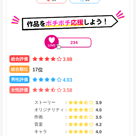
そんな折、ヴァイオレットへ依頼の電話がかかってくる。依
頼人はユリスという少年。
一方、郵便社の倉庫で一通の宛先不明の手紙が見つか
り……。【公式サイト他参照】
234
総合評価
3.98
総合順位
17位
男性評価
4.03
女性評価
3.58
ストーリー
3.9
オリジナリティ
4.0
作画
3.5
音楽
4.2
キャラ
4.0