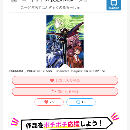
シロバコの完成を目指し奮闘するアニメ業界にスポットを当
て
こーどぎあすはんぎゃくのるるーしゅ
日々起こるトラブルや、クリエイティブな仕事ゆえに起こる
葛藤や挫折、
集団で作るからこそ起こる結束や衝突といったアニメ業界の
日常を描いた群像劇作品である。
そして、5人が共に目指した夢への挑戦。その先に見出す希望
へと続くサクセスストーリー。
そう、アニメの今がここにある・・・【公式サイト他参照】
©SUNRISE／PROJECT GEASS Character Design©2006 CLAMP・ST
お気に入り登録
気になる登録
25
13