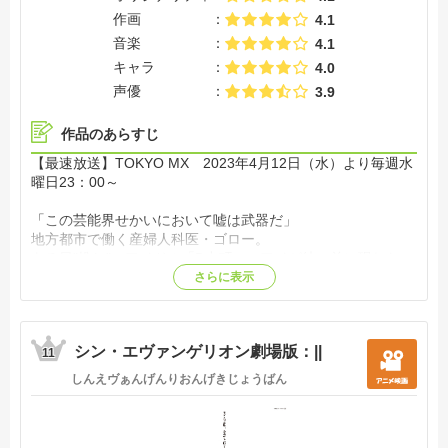
作画
4.1
音楽
4.1
キャラ
4.0
声優
3.9
作品のあらすじ
【最速放送】TOKYO MX 2023年4月12日（水）より毎週水
曜日23：00～
「この芸能界せかいにおいて嘘は武器だ」
地方都市で働く産婦人科医・ゴロー。
ある日"推し"のアイドル「B小町」のアイが彼の前に現れた。
彼女はある禁断の秘密を抱えており…。
さらに表示
そんな二人の"最悪"の出会いから、運命が動き出していく
―。【公式サイト他参照】
シン・エヴァンゲリオン劇場版：||
11
しんえヴぁんげんりおんげきじょうばん