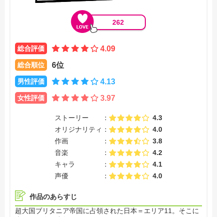
262
総合評価
4.09
総合順位
6位
男性評価
4.13
女性評価
3.97
ストーリー
4.3
オリジナリティ
4.0
作画
3.8
音楽
4.2
キャラ
4.1
声優
4.0
作品のあらすじ
超大国ブリタニア帝国に占領された日本＝エリア11。そこに