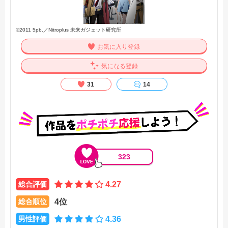
©2011 5pb.／Nitroplus 未来ガジェット研究所
お気に入り登録
気になる登録
31
14
323
総合評価
4.27
総合順位
4位
男性評価
4.36