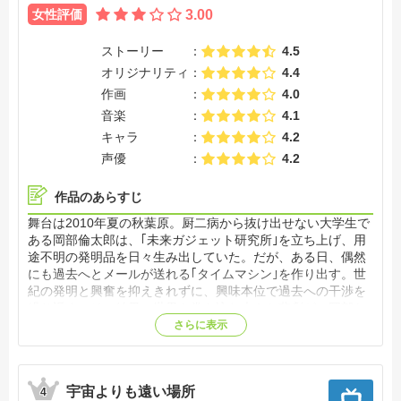
女性評価
3.00
ストーリー
4.5
オリジナリティ
4.4
作画
4.0
音楽
4.1
キャラ
4.2
声優
4.2
作品のあらすじ
舞台は2010年夏の秋葉原。厨二病から抜け出せない大学生で
ある岡部倫太郎は、｢未来ガジェット研究所｣を立ち上げ、用
途不明の発明品を日々生み出していた。だが、ある日、偶然
にも過去へとメールが送れる｢タイムマシン｣を作り出す。世
紀の発明と興奮を抑えきれずに、興味本位で過去への干渉を
繰り返す。その結果、世界を巻き込む大きな悲劇が、岡部た
ちに訪れることになるのだが・・・悲劇を回避するために、
さらに表示
岡部の孤独な戦いが始まる。果たして彼は、運命を乗り越え
ることができるのか!?【公式サイト参照】
宇宙よりも遠い場所
4