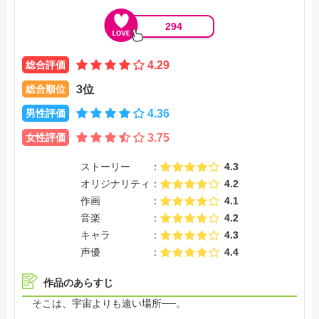
294
総合評価
4.29
総合順位
3位
男性評価
4.36
女性評価
3.75
ストーリー
4.3
オリジナリティ
4.2
作画
4.1
音楽
4.2
キャラ
4.3
声優
4.4
作品のあらすじ
そこは、宇宙よりも遠い場所──。