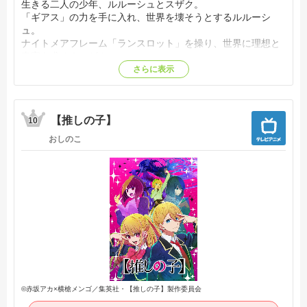
生きる二人の少年、ルルーシュとスザク。
「ギアス」の力を手に入れ、世界を壊そうとするルルーシ
ュ。
ナイトメアフレーム「ランスロット」を操り、世界に理想と
真実を求めるスザク。
二人の対照的な生き方は、やがて帝国を揺るがす大きなうね
さらに表示
りとなっていく。【公式サイト他参照】
【推しの子】
10
おしのこ
©赤坂アカ×横槍メンゴ／集英社・【推しの子】製作委員会