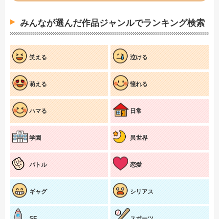
みんなが選んだ作品ジャンルでランキング検索
笑える
泣ける
萌える
憧れる
ハマる
日常
学園
異世界
バトル
恋愛
ギャグ
シリアス
SF
スポーツ