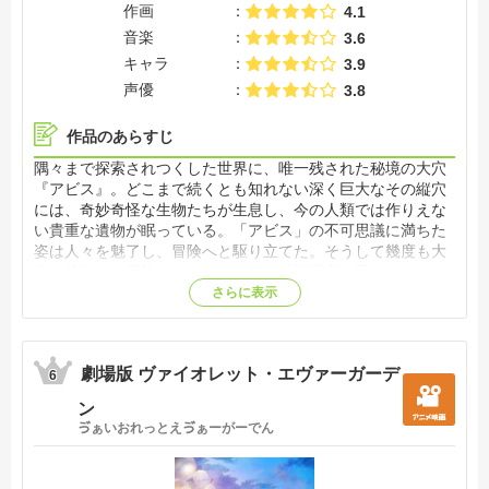
作画
4.1
音楽
3.6
キャラ
3.9
声優
3.8
作品のあらすじ
隅々まで探索されつくした世界に、唯一残された秘境の大穴
『アビス』。どこまで続くとも知れない深く巨大なその縦穴
には、奇妙奇怪な生物たちが生息し、今の人類では作りえな
い貴重な遺物が眠っている。「アビス」の不可思議に満ちた
姿は人々を魅了し、冒険へと駆り立てた。そうして幾度も大
穴に挑戦する冒険者たちは、次第に『探窟家』呼ばれるよう
になっていった。アビスの縁に築かれた街『オース』に暮ら
さらに表示
す孤児のリコは、いつか母のような偉大な探窟家になり、ア
ビスの謎を解き明かすことを夢見ていた。 そんなある日、リ
コはアビスを探窟中に、少年の姿をしたロボットを拾い…？
劇場版 ヴァイオレット・エヴァーガーデ
【公式サイト他参照】
6
ン
ゔぁいおれっとえゔぁーがーでん