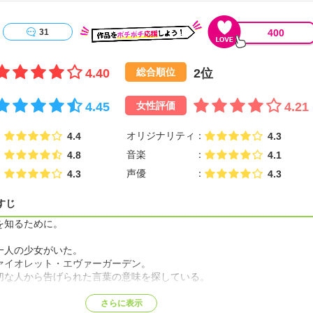
400
31
4.40
2位
総合順位
4.45
4.21
女性評価
オリジナリティ
4.4
4.3
音楽
4.8
4.1
声優
4.3
4.3
すじ
を知るために。
一人の少女がいた。
ァイオレット・エヴァーガーデン。
切な人から告げられた言葉の意味を探している。
彼女が出会った仕事は誰かの想いを言葉にして届けること。
さらに表示