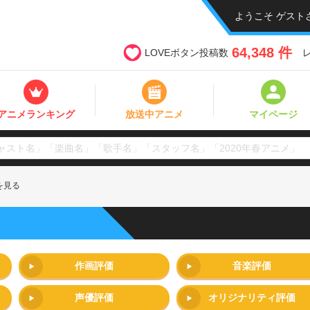
ようこそ ゲスト
64,348 件
LOVEボタン投稿数
アニメランキング
放送中アニメ
マイページ
を見る
作画評価
音楽評価
声優評価
オリジナリティ評価