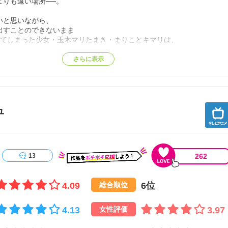
りも遠い場所──。
と思いながら、
出すことのできないまま
ってしまった少女・玉木マリたまき・まりことキマリは、
っかけに
女・小淵沢報瀬こぶちざわ・しらせと出会う。
さらに表示
なんて行けるわけがないと言われても、
ようとしない報瀬の姿に心を動かされたキマリは、
を目指すことを誓うのだが……。【公式サイト他参照】
ュ
262
13
4.09
6位
総合順位
4.13
3.97
女性評価