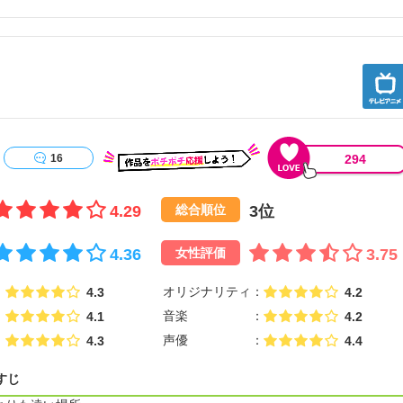
延びた、たった一人の兄弟への手紙
始めた娘から故郷の両親への手紙
りのままの恋心をつづった手紙
から残される者への最期の手紙
たいくつもの想いは、ヴァイオレットの心に愛を刻んでいく。
持たない一人の少女が愛を知るまでの物語。【公式サイト参照】
294
16
4.29
3位
総合順位
4.36
3.75
女性評価
オリジナリティ
4.3
4.2
音楽
4.1
4.2
声優
4.3
4.4
すじ