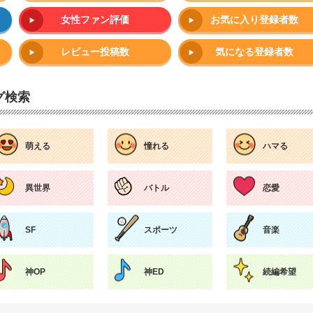
女性ファン評価
お気に入り登録者数
レビュー投稿数
気になる登録者数
グ検索
萌える
憧れる
ハマる
異世界
バトル
恋愛
SF
スポーツ
音楽
神OP
神ED
続編希望