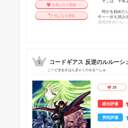
そこは、宇宙よ
お気に入り登録
何かを始めたい
気になる登録
中々一歩を踏み
高校2年生にな
とあることをき
南極を目指す少
高校生が南極に
絶対にあきらめ
報瀬と共に南極
コードギアス 反逆のルルーシ
5
こーどぎあすはんぎゃくのるるーしゅ
25
総合評価
男性評価