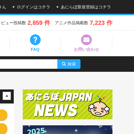
さん
ログインはコチラ
あにらぼ新規登録はコチラ
2,859 件
7,223 作
レビュー投稿数
アニメ作品掲載数
FAQ
お問い合わせ
検索