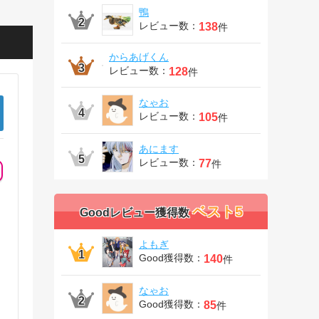
鴨
レビュー数：
138
件
からあげくん
レビュー数：
128
件
なゃお
レビュー数：
105
件
あにます
レビュー数：
77
件
ベスト5
Goodレビュー獲得数
よもぎ
Good獲得数：
140
件
なゃお
Good獲得数：
85
件