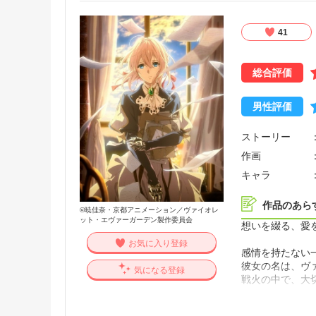
41
総合評価
男性評価
ストーリー
作画
キャラ
作品のあら
©暁佳奈・京都アニメーション／ヴァイオレ
ット・エヴァーガーデン製作委員会
想いを綴る、愛
お気に入り登録
感情を持たない
彼女の名は、ヴ
気になる登録
戦火の中で、大
戦争が終わり、