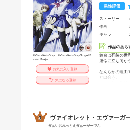
男性評価
ストーリー
作画
キャラ
作品のあら
舞台は死後の世
©VisualArt's/Key ©VisualArt's/Key/Angel B
eats! Project
運命に立ち向か
お気に入り登録
なんらかの理由
と出会う。
気になる登録
彼女は神に反逆
た。
そして、立ちは
生前の記憶が無
彼は、ゆりたち
ヴァイオレット・エヴァーガ
3
ゔぁいおれっとえゔぁーがーでん