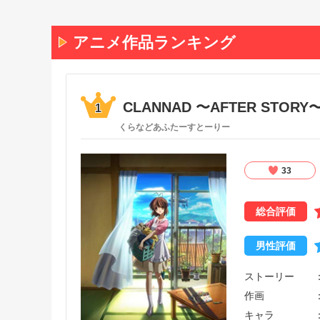
アニメ作品ランキング
CLANNAD 〜AFTER STORY
1
くらなどあふたーすとーりー
33
総合評価
男性評価
ストーリー
作画
キャラ