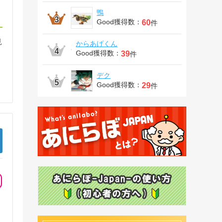
鴨
Good獲得数：
60
件
見
からあげくん
Good獲得数：
39
件
デク
Good獲得数：
29
件