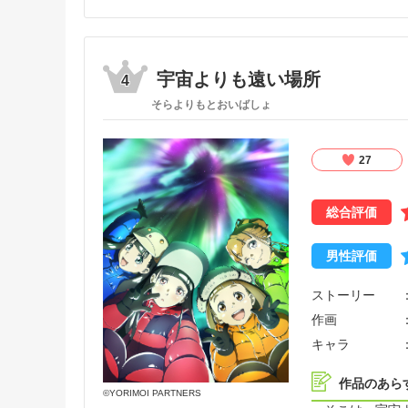
――戦争で生き
――都会で働き
――飾らないあ
――去りゆく者
宇宙よりも遠い場所
4
そらよりもとおいばしょ
手紙に込められ
これは、感情を
27
総合評価
男性評価
ストーリー
作画
キャラ
作品のあら
©YORIMOI PARTNERS