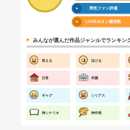
男性ファン評価
LOVEボタン獲得数
みんなが選んだ作品ジャンルでランキン
笑える
泣ける
日常
学園
ギャグ
シリアス
神シナリオ
神作画