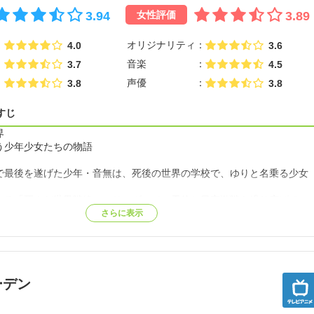
3.94
3.89
女性評価
オリジナリティ
4.0
3.6
音楽
3.7
4.5
声優
3.8
3.8
すじ
界
う少年少女たちの物語
で最後を遂げた少年・音無は、死後の世界の学校で、ゆりと名乗る少女
する「死んだ世界戦線」のリーダーで、天使と日夜激戦を繰り広げてい
さらに表示
だかるは神の使い・天使。それは、可憐なひとりの少女だった。
く、この死後の世界で何が起きているのかも分からず戸惑う音無。
と共に戦う道を選ぶことにしたのだが…。【公式サイト参照】
ーデン