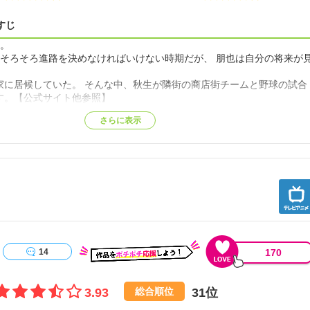
すじ
た。
はそろそろ進路を決めなければいけない時期だが、 朋也は自分の将来が
家に居候していた。 そんな中、秋生が隣街の商店街チームと野球の試合
す。【公式サイト他参照】
さらに表示
170
14
3.93
31位
総合順位