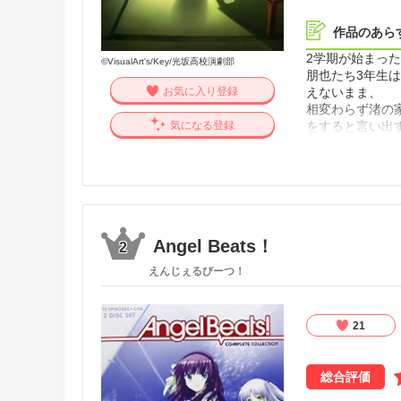
作品のあら
2学期が始まっ
©VisualArt's/Key/光坂高校演劇部
朋也たち3年生
えないまま、
お気に入り登録
相変わらず渚の
をすると言い出
気になる登録
Angel Beats！
2
えんじぇるびーつ！
21
総合評価